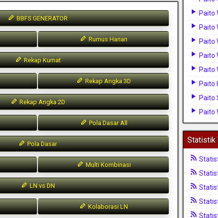
Paito
BBFS GENERATOR
Paito
Rumus Harian
Paito
Paito 
Rekap Kumat
Paito
Rekap Angka 3D
Paito 
Paito
Rekap Angka 2D
Paito
Pola Dasar All
Statistik
Pola Dasar
Statis
Multi Kombinasi
Statis
LN vs DN
Statis
Statis
Kolaborasi LN
Statis