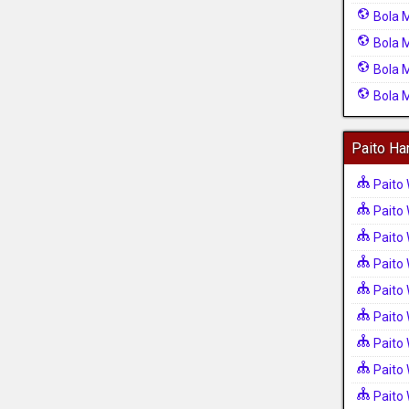
Bola 
Bola M
Bola 
Bola 
Paito Ha
Paito 
Paito
Paito 
Paito
Paito 
Paito 
Paito 
Paito 
Paito 