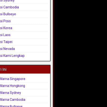
si Sydney
ksi Cambodia
si Bullseye
si Pcso
si Korea
si Laos
si Taipei
si Nevada
si Kami Lengkap
i Ini
Warna Singapore
 Warna Hongkong
 Warna Sydney
 Warna Cambodia
Warna Bullseye