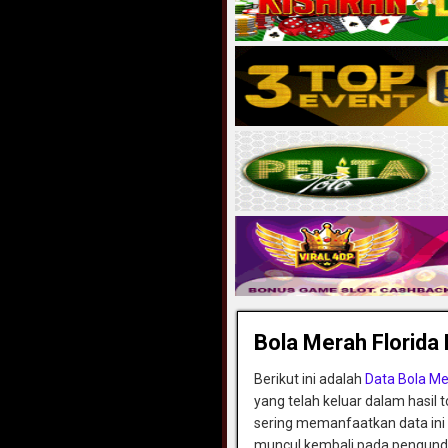
Bola Merah Florida
Berikut ini adalah
Data Bola Me
yang telah keluar dalam hasil 
sering memanfaatkan data ini
muncul kembali pada pengundia