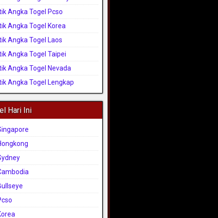
tik Angka Togel Pcso
tik Angka Togel Korea
tik Angka Togel Laos
tik Angka Togel Taipei
tik Angka Togel Nevada
tik Angka Togel Lengkap
l Hari Ini
Singapore
Hongkong
Sydney
Cambodia
ullseye
Pcso
Korea