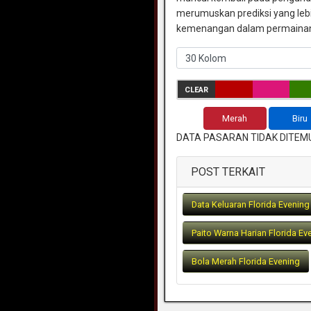
merumuskan prediksi yang leb
kemenangan dalam permaina
CLEAR
Merah
Biru
DATA PASARAN TIDAK DITEM
POST TERKAIT
Data Keluaran Florida Evening
Paito Warna Harian Florida Ev
Bola Merah Florida Evening