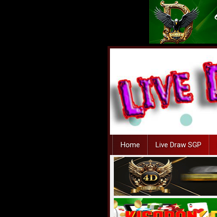
Home
Live Draw SGP