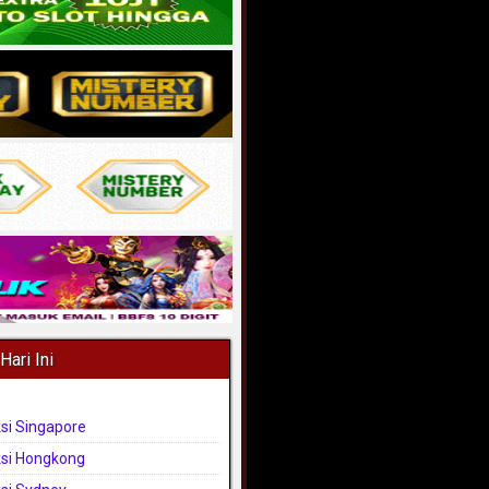
Hari Ini
si Singapore
ksi Hongkong