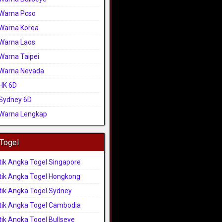
 Warna Pcso
 Warna Korea
 Warna Laos
Warna Taipei
 Warna Nevada
HK 6D
 Sydney 6D
 Warna Lengkap
 Togel
tik Angka Togel Singapore
tik Angka Togel Hongkong
tik Angka Togel Sydney
tik Angka Togel Cambodia
tik Angka Togel Bullseye