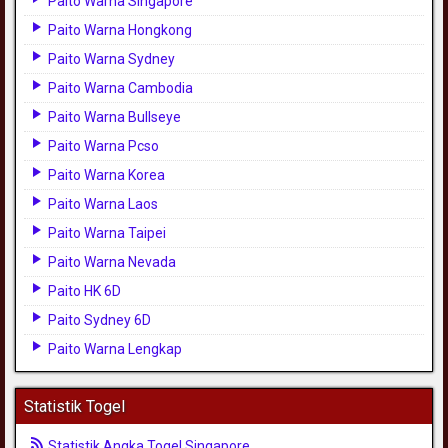
Paito Warna Singapore
Paito Warna Hongkong
Paito Warna Sydney
Paito Warna Cambodia
Paito Warna Bullseye
Paito Warna Pcso
Paito Warna Korea
Paito Warna Laos
Paito Warna Taipei
Paito Warna Nevada
Paito HK 6D
Paito Sydney 6D
Paito Warna Lengkap
Statistik Togel
Statistik Angka Togel Singapore