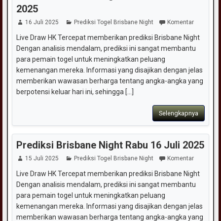
2025
16 Juli 2025
Prediksi Togel Brisbane Night
Komentar
Live Draw HK Tercepat memberikan prediksi Brisbane Night
Dengan analisis mendalam, prediksi ini sangat membantu
para pemain togel untuk meningkatkan peluang
kemenangan mereka. Informasi yang disajikan dengan jelas
memberikan wawasan berharga tentang angka-angka yang
berpotensi keluar hari ini, sehingga [...]
Selengkapnya
Prediksi Brisbane Night Rabu 16 Juli 2025
15 Juli 2025
Prediksi Togel Brisbane Night
Komentar
Live Draw HK Tercepat memberikan prediksi Brisbane Night
Dengan analisis mendalam, prediksi ini sangat membantu
para pemain togel untuk meningkatkan peluang
kemenangan mereka. Informasi yang disajikan dengan jelas
memberikan wawasan berharga tentang angka-angka yang