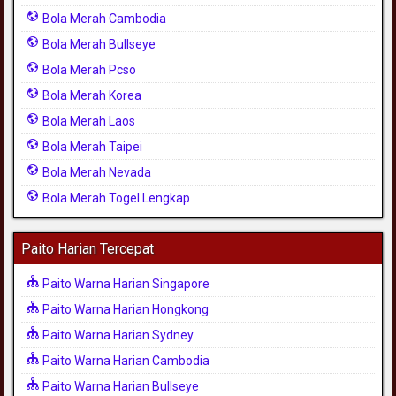
Bola Merah Cambodia
Bola Merah Bullseye
Bola Merah Pcso
Bola Merah Korea
Bola Merah Laos
Bola Merah Taipei
Bola Merah Nevada
Bola Merah Togel Lengkap
Paito Harian Tercepat
Paito Warna Harian Singapore
Paito Warna Harian Hongkong
Paito Warna Harian Sydney
Paito Warna Harian Cambodia
Paito Warna Harian Bullseye