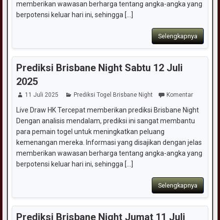
memberikan wawasan berharga tentang angka-angka yang
berpotensi keluar hari ini, sehingga [...]
Selengkapnya
Prediksi Brisbane Night Sabtu 12 Juli
2025
11 Juli 2025
Prediksi Togel Brisbane Night
Komentar
Live Draw HK Tercepat memberikan prediksi Brisbane Night
Dengan analisis mendalam, prediksi ini sangat membantu
para pemain togel untuk meningkatkan peluang
kemenangan mereka. Informasi yang disajikan dengan jelas
memberikan wawasan berharga tentang angka-angka yang
berpotensi keluar hari ini, sehingga [...]
Selengkapnya
Prediksi Brisbane Night Jumat 11 Juli