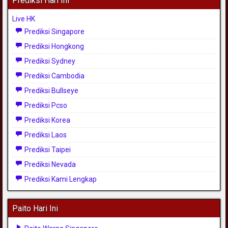
Prediksi Hari Ini
Live HK
Prediksi Singapore
Prediksi Hongkong
Prediksi Sydney
Prediksi Cambodia
Prediksi Bullseye
Prediksi Pcso
Prediksi Korea
Prediksi Laos
Prediksi Taipei
Prediksi Nevada
Prediksi Kami Lengkap
Paito Hari Ini