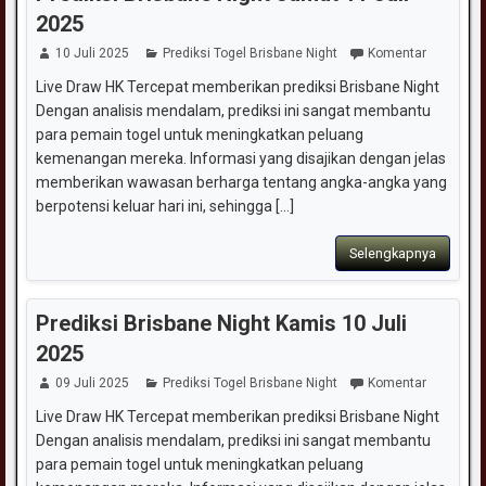
2025
10 Juli 2025
Prediksi Togel Brisbane Night
Komentar
Live Draw HK Tercepat memberikan prediksi Brisbane Night
Dengan analisis mendalam, prediksi ini sangat membantu
para pemain togel untuk meningkatkan peluang
kemenangan mereka. Informasi yang disajikan dengan jelas
memberikan wawasan berharga tentang angka-angka yang
berpotensi keluar hari ini, sehingga [...]
Selengkapnya
Prediksi Brisbane Night Kamis 10 Juli
2025
09 Juli 2025
Prediksi Togel Brisbane Night
Komentar
Live Draw HK Tercepat memberikan prediksi Brisbane Night
Dengan analisis mendalam, prediksi ini sangat membantu
para pemain togel untuk meningkatkan peluang