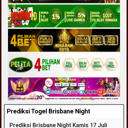
Prediksi Togel Brisbane Night
Prediksi Brisbane Night Kamis 17 Juli