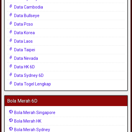
Data Cambodia
Data Bullseye
Data Pcso
Data Korea
Data Laos
Data Taipei
Data Nevada
Data HK 6D
Data Sydney 6D
Data Togel Lengkap
Bola Merah 6D
Bola Merah Singapore
Bola Merah HK
Bola Merah Sydney