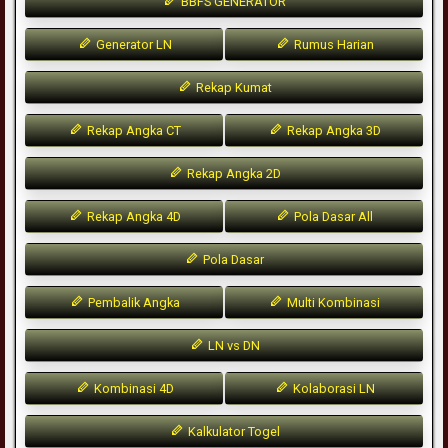
BBFS GENERATOR
Generator LN
Rumus Harian
Rekap Kumat
Rekap Angka CT
Rekap Angka 3D
Rekap Angka 2D
Rekap Angka 4D
Pola Dasar All
Pola Dasar
Pembalik Angka
Multi Kombinasi
LN vs DN
Kombinasi 4D
Kolaborasi LN
Kalkulator Togel