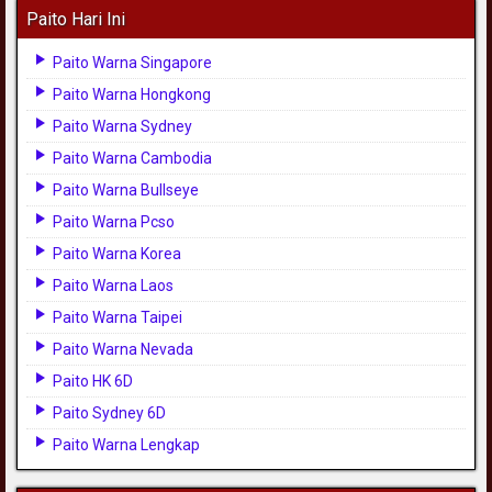
Paito Hari Ini
Paito Warna Singapore
Paito Warna Hongkong
Paito Warna Sydney
Paito Warna Cambodia
Paito Warna Bullseye
Paito Warna Pcso
Paito Warna Korea
Paito Warna Laos
Paito Warna Taipei
Paito Warna Nevada
Paito HK 6D
Paito Sydney 6D
Paito Warna Lengkap