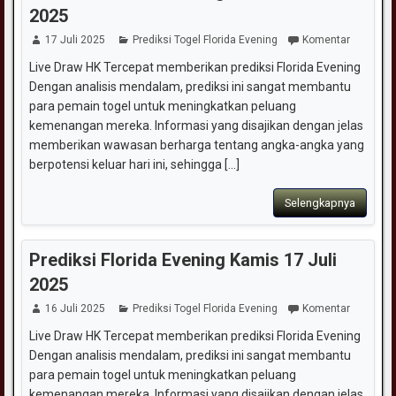
2025
17 Juli 2025
Prediksi Togel Florida Evening
Komentar
Live Draw HK Tercepat memberikan prediksi Florida Evening
Dengan analisis mendalam, prediksi ini sangat membantu
para pemain togel untuk meningkatkan peluang
kemenangan mereka. Informasi yang disajikan dengan jelas
memberikan wawasan berharga tentang angka-angka yang
berpotensi keluar hari ini, sehingga [...]
Selengkapnya
Prediksi Florida Evening Kamis 17 Juli
2025
16 Juli 2025
Prediksi Togel Florida Evening
Komentar
Live Draw HK Tercepat memberikan prediksi Florida Evening
Dengan analisis mendalam, prediksi ini sangat membantu
para pemain togel untuk meningkatkan peluang
kemenangan mereka. Informasi yang disajikan dengan jelas