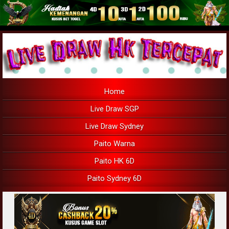
Home
Live Draw SGP
Live Draw Sydney
Paito Warna
Paito HK 6D
Paito Sydney 6D