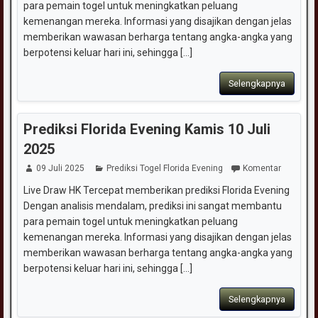
para pemain togel untuk meningkatkan peluang
kemenangan mereka. Informasi yang disajikan dengan jelas
memberikan wawasan berharga tentang angka-angka yang
berpotensi keluar hari ini, sehingga [...]
Selengkapnya
Prediksi Florida Evening Kamis 10 Juli
2025
09 Juli 2025
Prediksi Togel Florida Evening
Komentar
Live Draw HK Tercepat memberikan prediksi Florida Evening
Dengan analisis mendalam, prediksi ini sangat membantu
para pemain togel untuk meningkatkan peluang
kemenangan mereka. Informasi yang disajikan dengan jelas
memberikan wawasan berharga tentang angka-angka yang
berpotensi keluar hari ini, sehingga [...]
Selengkapnya