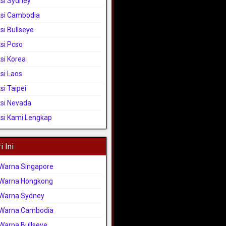
si Sydney
ksi Cambodia
si Bullseye
si Pcso
si Korea
si Laos
si Taipei
si Nevada
si Kami Lengkap
i Ini
Warna Singapore
 Warna Hongkong
 Warna Sydney
 Warna Cambodia
Warna Bullseye