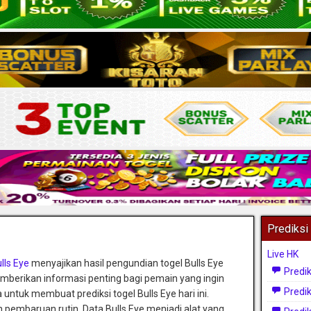
Prediksi 
Live HK
lls Eye
menyajikan hasil pengundian togel Bulls Eye
Predik
mberikan informasi penting bagi pemain yang ingin
Predi
untuk membuat prediksi togel Bulls Eye hari ini.
pembaruan rutin, Data Bulls Eye menjadi alat yang