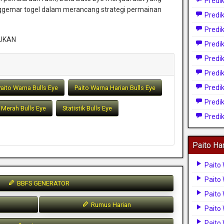
Predik
ggemar togel dalam merancang strategi permainan
Predi
Predik
UKAN
Predik
Predik
Predik
Predik
aito Warna Bulls Eye
Paito Warna Harian Bulls Eye
Predik
 Merah Bulls Eye
Statistik Bulls Eye
Predik
Paito Har
Paito 
Paito
BBFS GENERATOR
Paito
Rumus Harian
Paito
Paito 