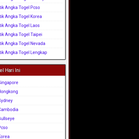
tik Angka Togel Pcso
tik Angka Togel Korea
tik Angka Togel Laos
tik Angka Togel Taipei
tik Angka Togel Nevada
tik Angka Togel Lengkap
l Hari Ini
Singapore
Hongkong
Sydney
Cambodia
ullseye
Pcso
Korea