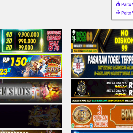
Paito 
Paito 