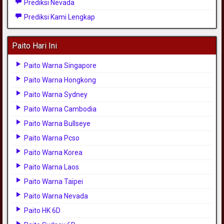
Prediksi Nevada
Prediksi Kami Lengkap
Paito Hari Ini
Paito Warna Singapore
Paito Warna Hongkong
Paito Warna Sydney
Paito Warna Cambodia
Paito Warna Bullseye
Paito Warna Pcso
Paito Warna Korea
Paito Warna Laos
Paito Warna Taipei
Paito Warna Nevada
Paito HK 6D