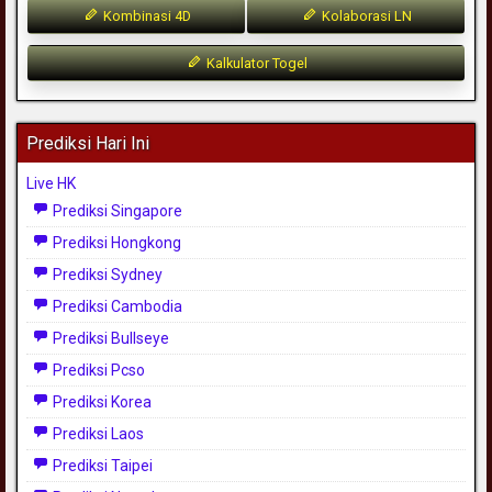
Kombinasi 4D
Kolaborasi LN
Kalkulator Togel
Prediksi Hari Ini
Live HK
Prediksi Singapore
Prediksi Hongkong
Prediksi Sydney
Prediksi Cambodia
Prediksi Bullseye
Prediksi Pcso
Prediksi Korea
Prediksi Laos
Prediksi Taipei