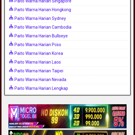
Paito Warna Harian Singapore
Paito Warna Harian Hongkong
Paito Warna Harian Sydney
Paito Warna Harian Cambodia
Paito Warna Harian Bullseye
Paito Warna Harian Pcso
Paito Warna Harian Korea
Paito Warna Harian Laos
Paito Warna Harian Taipei
Paito Warna Harian Nevada
Paito Warna Harian Lengkap