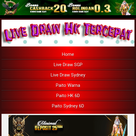
Home
Live Draw SGP
Live Draw Sydney
Paito Warna
Paito HK 6D
Paito Sydney 6D