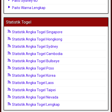
Paito Sydney 6D
Paito Warna Lengkap
Statistik Togel
Statistik Angka Togel Singapore
Statistik Angka Togel Hongkong
Statistik Angka Togel Sydney
Statistik Angka Togel Cambodia
Statistik Angka Togel Bullseye
Statistik Angka Togel Pcso
Statistik Angka Togel Korea
Statistik Angka Togel Laos
Statistik Angka Togel Taipei
Statistik Angka Togel Nevada
Statistik Angka Togel Lengkap