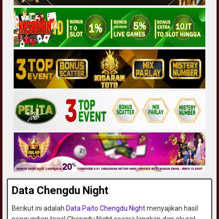
Data Chengdu Night
Berikut ini adalah
Data Paito Chengdu Night
menyajikan hasil
pengundian togel Chengdu Night secara lengkap dan akurat,