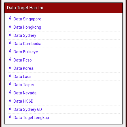
Data Togel Hari Ini
Data Singapore
Data Hongkong
Data Sydney
Data Cambodia
Data Bullseye
Data Pcso
Data Korea
Data Laos
Data Taipei
Data Nevada
Data HK 6D
Data Sydney 6D
Data Togel Lengkap