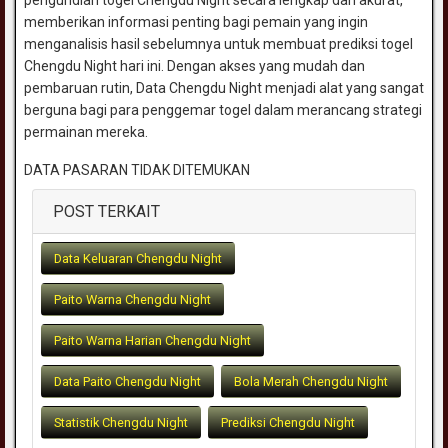
memberikan informasi penting bagi pemain yang ingin
menganalisis hasil sebelumnya untuk membuat prediksi togel
Chengdu Night hari ini. Dengan akses yang mudah dan
pembaruan rutin, Data Chengdu Night menjadi alat yang sangat
berguna bagi para penggemar togel dalam merancang strategi
permainan mereka.
DATA PASARAN TIDAK DITEMUKAN
POST TERKAIT
Data Keluaran Chengdu Night
Paito Warna Chengdu Night
Paito Warna Harian Chengdu Night
Data Paito Chengdu Night
Bola Merah Chengdu Night
Statistik Chengdu Night
Prediksi Chengdu Night