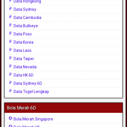
Data Hongkong
Data Sydney
Data Cambodia
Data Bullseye
Data Pcso
Data Korea
Data Laos
Data Taipei
Data Nevada
Data HK 6D
Data Sydney 6D
Data Togel Lengkap
Bola Merah 6D
Bola Merah Singapore