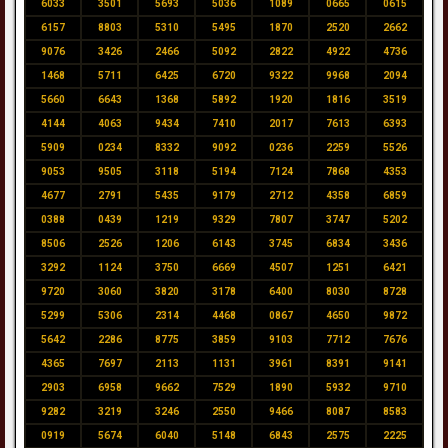
6033
3501
5693
5036
1089
0665
0615
6157
8803
5310
5495
1870
2520
2662
9076
3426
2466
5092
2822
4922
4736
1468
5711
6425
6720
9322
9968
2094
5660
6643
1368
5892
1920
1816
3519
4144
4063
9434
7410
2017
7613
6393
5909
0234
8332
9092
0236
2259
5526
9053
9505
3118
5194
7124
7868
4353
4677
2791
5435
9179
2712
4358
6859
0388
0439
1219
9329
7807
3747
5202
8506
2526
1206
6143
3745
6834
3436
3292
1124
3750
6669
4507
1251
6421
9720
3060
3820
3178
6400
8030
8728
5299
5306
2314
4468
0867
4650
9872
5642
2286
8775
3859
9103
7712
7676
4365
7697
2113
1131
3961
8391
9141
2903
6958
9662
7529
1890
5932
9710
9282
3219
3246
2550
9466
8087
8583
0919
5674
6040
5148
6843
2575
2225