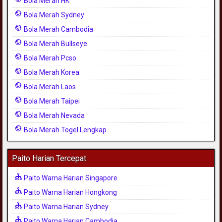
Bola Merah HK
Bola Merah Sydney
Bola Merah Cambodia
Bola Merah Bullseye
Bola Merah Pcso
Bola Merah Korea
Bola Merah Laos
Bola Merah Taipei
Bola Merah Nevada
Bola Merah Togel Lengkap
Paito Harian Tercepat
Paito Warna Harian Singapore
Paito Warna Harian Hongkong
Paito Warna Harian Sydney
Paito Warna Harian Cambodia