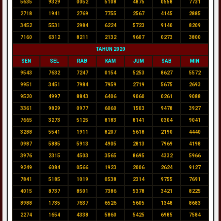
5635
9329
0052
5108
4875
0558
7731
2718
1941
2769
7755
2567
4145
2885
3452
5531
2984
6224
5723
9140
8209
7160
6312
8211
2132
9607
0273
3800
TAHUN 2020
SEN
SEL
RAB
KAM
JUM
SAB
MIN
9543
7632
7247
0154
5253
8627
5572
9951
3451
7984
7959
2719
5675
2693
9520
4997
8843
6406
9060
0261
9088
3361
9829
0977
6060
1503
9478
3927
7665
3273
5125
8183
8141
0304
9041
3288
5541
1911
8207
5618
2190
4440
0987
5885
5913
4905
2813
7969
4198
3976
2315
4503
3565
8695
4332
5966
9249
6084
0566
1923
2006
2624
9127
7841
5185
1019
0538
2314
9755
7691
4015
8737
8501
7386
5378
3421
8225
8988
1735
7637
6526
5605
1348
8683
2274
1654
4338
5860
5425
6985
7584