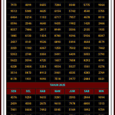
7973
4099
0655
7284
0040
5775
9064
9512
5385
4625
6154
5742
4540
3755
6464
0214
1102
6717
7957
4678
8510
0596
2346
4640
9435
1982
1420
2466
8337
7486
2817
8949
3506
2135
1935
1885
6130
1434
8780
9396
5936
8387
2437
4141
9526
6890
0494
4644
4579
2223
1182
6367
1250
7502
0616
7462
5352
2740
3350
3491
6439
3053
3790
5622
3594
4725
1657
7658
8292
4191
6228
3404
3254
9554
5027
1561
0276
3514
0873
8912
3461
6535
4283
2769
8178
1931
9090
7518
3977
2484
0021
TAHUN 2025
SEN
SEL
RAB
KAM
JUM
SAB
MIN
4376
9259
9615
3281
2393
2844
9094
2439
4500
2673
9610
7978
6800
1313
7401
0604
7492
5045
5169
1892
9739