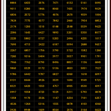
8884
6433
2076
7471
6132
5161
0095
9011
0280
1866
8060
7435
7974
9029
6836
2572
5776
4076
2670
9559
1006
7824
7775
4377
7842
2460
7954
6852
2174
1200
1510
0148
2548
5539
9623
2386
1643
6427
9893
3201
5350
8077
2220
5882
0727
5203
2496
4235
1017
7690
4713
2422
6187
0094
2688
9637
2267
6857
1756
3790
3722
1582
1260
7265
9316
5404
3977
3037
9901
1791
7966
7762
8790
8496
8857
1136
6845
9860
0329
0172
5136
4803
5051
7327
9786
6442
9787
6827
6360
1618
6097
0131
8444
4926
3539
1690
9949
9721
8321
6420
1553
4757
6905
0530
4397
0997
9358
4723
9329
3211
5793
4878
1358
9170
2326
1147
4234
7101
6257
4526
1264
5316
1555
6878
4103
4360
3926
8948
1609
8564
2076
3164
6622