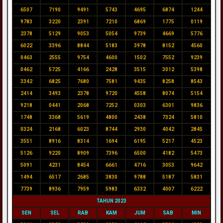
6507
7190
9491
5743
4695
6874
1244
9783
3220
2391
7210
6869
1775
0119
2378
5129
9053
5054
9739
4669
5776
6022
3396
8844
5183
3978
8152
4560
0463
2555
9754
4600
1502
7552
9239
0462
5725
4166
2428
3515
3012
5398
3342
6825
7680
7581
9435
8258
8543
2414
3493
2378
9720
4558
8074
5154
9218
0441
2068
7252
0303
6301
9836
1748
3368
5619
4800
2438
7324
5810
0324
2168
6023
8744
2930
4042
2845
3551
8916
8314
1694
6195
5217
4523
5126
9220
8909
7396
6500
4182
5473
5091
4231
8454
6661
4716
3053
9642
1494
6517
2685
3830
9788
5187
5831
7739
8936
7959
5983
6332
4007
6222
TAHUN 2023
SEN
SEL
RAB
KAM
JUM
SAB
MIN