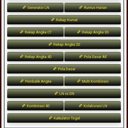
Generator LN
Rumus Harian
Rekap Kumat
Rekap Angka CT
Rekap Angka 3D
Rekap Angka 2D
Rekap Angka 4D
Pola Dasar All
Pola Dasar
Pembalik Angka
Multi Kombinasi
LN vs DN
Kombinasi 4D
Kolaborasi LN
Kalkulator Togel