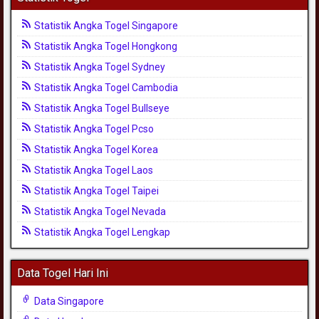
Statistik Angka Togel Singapore
Statistik Angka Togel Hongkong
Statistik Angka Togel Sydney
Statistik Angka Togel Cambodia
Statistik Angka Togel Bullseye
Statistik Angka Togel Pcso
Statistik Angka Togel Korea
Statistik Angka Togel Laos
Statistik Angka Togel Taipei
Statistik Angka Togel Nevada
Statistik Angka Togel Lengkap
Data Togel Hari Ini
Data Singapore