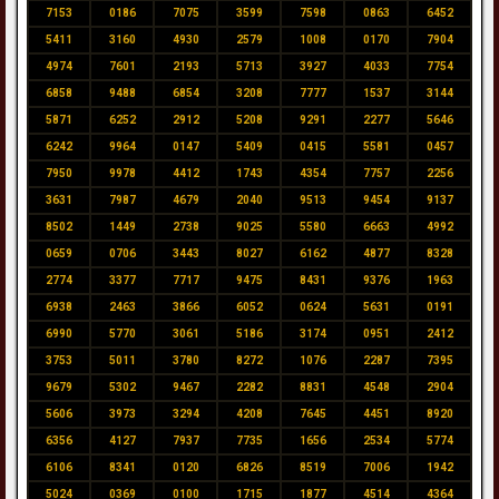
7153
0186
7075
3599
7598
0863
6452
5411
3160
4930
2579
1008
0170
7904
4974
7601
2193
5713
3927
4033
7754
6858
9488
6854
3208
7777
1537
3144
5871
6252
2912
5208
9291
2277
5646
6242
9964
0147
5409
0415
5581
0457
7950
9978
4412
1743
4354
7757
2256
3631
7987
4679
2040
9513
9454
9137
8502
1449
2738
9025
5580
6663
4992
0659
0706
3443
8027
6162
4877
8328
2774
3377
7717
9475
8431
9376
1963
6938
2463
3866
6052
0624
5631
0191
6990
5770
3061
5186
3174
0951
2412
3753
5011
3780
8272
1076
2287
7395
9679
5302
9467
2282
8831
4548
2904
5606
3973
3294
4208
7645
4451
8920
6356
4127
7937
7735
1656
2534
5774
6106
8341
0120
6826
8519
7006
1942
5024
0369
0100
1715
1877
4514
4364