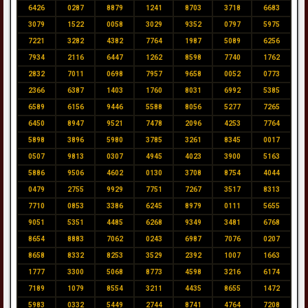
6426
0287
8879
1241
8703
3718
6683
3079
1522
0058
3029
9352
0797
5975
7221
3282
4382
7764
1987
5089
6256
7934
2116
6447
1262
8598
7740
1762
2832
7011
0698
7957
9658
0052
0773
2366
6387
1403
1760
8031
6992
5385
6589
6156
9446
5588
8056
5277
7265
6450
8947
9521
7478
2096
4253
7764
5898
3896
5980
3785
3261
8345
0017
0507
9813
0307
4945
4023
3900
5163
5886
9506
4602
0130
3708
8754
4044
0479
2755
9929
7751
7267
3517
8313
7710
0853
3386
6245
8979
0111
5655
9051
5351
4485
6268
9349
3481
6768
8654
8883
7062
0243
6987
7076
0207
8658
8332
8253
3529
2392
1007
1663
1777
3300
5068
8773
4598
3216
6174
7189
1079
8554
3211
4435
8655
1472
5983
0332
5449
2744
8741
4764
7208