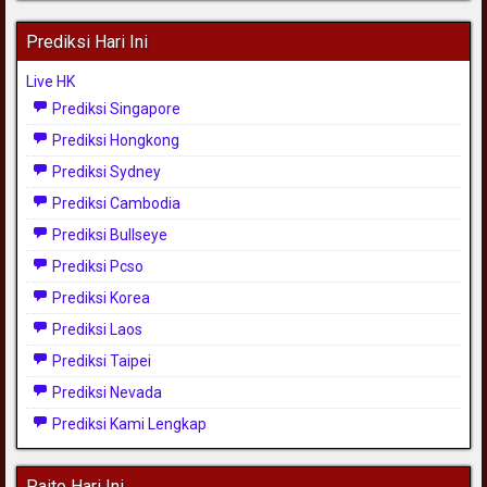
Prediksi Hari Ini
Live HK
Prediksi Singapore
Prediksi Hongkong
Prediksi Sydney
Prediksi Cambodia
Prediksi Bullseye
Prediksi Pcso
Prediksi Korea
Prediksi Laos
Prediksi Taipei
Prediksi Nevada
Prediksi Kami Lengkap
Paito Hari Ini