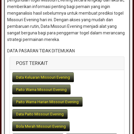
memberikan informasi penting bagi pemain yang ingin
menganalisis hasil sebelumnya untuk membuat prediksi togel
Missouri Evening hari ini. Dengan akses yang mudah dan
pembaruan rutin, Data Missouri Evening menjadi alat yang
sangat berguna bagi para penggemar togel dalam merancang
strategi permainan mereka.
DATA PASARAN TIDAK DITEMUKAN
POST TERKAIT
Data Keluaran Missouri Evening
Paito Warna Missouri Evening
Paito Warna Harian Missouri Evening
Data Paito Missouri Evening
Bola Merah Missouri Evening