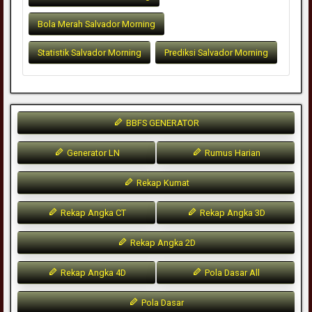
Bola Merah Salvador Morning
Statistik Salvador Morning
Prediksi Salvador Morning
BBFS GENERATOR
Generator LN
Rumus Harian
Rekap Kumat
Rekap Angka CT
Rekap Angka 3D
Rekap Angka 2D
Rekap Angka 4D
Pola Dasar All
Pola Dasar