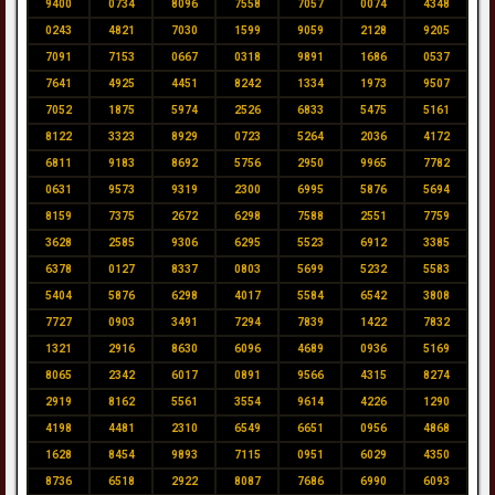
9400
0734
8096
7558
7057
0074
4348
0243
4821
7030
1599
9059
2128
9205
7091
7153
0667
0318
9891
1686
0537
7641
4925
4451
8242
1334
1973
9507
7052
1875
5974
2526
6833
5475
5161
8122
3323
8929
0723
5264
2036
4172
6811
9183
8692
5756
2950
9965
7782
0631
9573
9319
2300
6995
5876
5694
8159
7375
2672
6298
7588
2551
7759
3628
2585
9306
6295
5523
6912
3385
6378
0127
8337
0803
5699
5232
5583
5404
5876
6298
4017
5584
6542
3808
7727
0903
3491
7294
7839
1422
7832
1321
2916
8630
6096
4689
0936
5169
8065
2342
6017
0891
9566
4315
8274
2919
8162
5561
3554
9614
4226
1290
4198
4481
2310
6549
6651
0956
4868
1628
8454
9893
7115
0951
6029
4350
8736
6518
2922
8087
7686
6990
6093