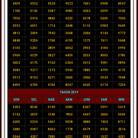
4439
0332
9324
9672
7601
0908
8547
1760
0143
3387
4985
4202
6399
5320
7556
5416
4863
6223
6378
5630
7306
3592
6091
1714
2448
5115
5982
9649
4813
2409
7942
3068
2406
0144
9772
6848
9256
3760
6195
1373
7611
5668
0103
5261
2859
6062
2903
4184
3990
5906
0329
3827
6430
2553
8003
3785
6652
6175
9162
5264
3613
9381
0896
4383
9217
1372
5943
7885
4799
4173
5912
8102
6271
3660
2466
5024
7068
8459
6700
4763
8047
6423
6174
7234
TAHUN 2019
SEN
SEL
RAB
KAM
JUM
SAB
MIN
9202
8540
0149
3080
8267
3991
5419
5142
2039
1540
7850
6447
2606
0069
6205
5334
3461
9038
4880
7402
8711
2480
0387
8602
1778
6979
0320
2516
3064
4207
7085
6221
5382
1527
4201