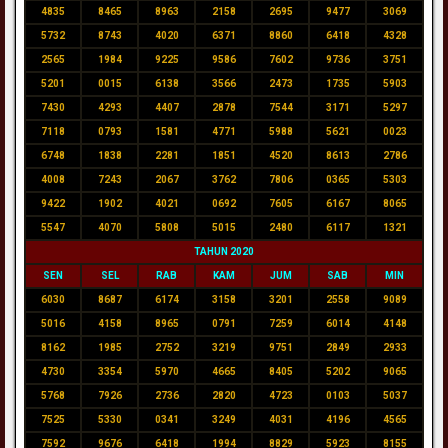
4835
8465
8963
2158
2695
9477
3069
5732
8743
4020
6371
8860
6418
4328
2565
1984
9225
9586
7602
9736
3751
5201
0015
6138
3566
2473
1735
5903
7430
4293
4407
2878
7544
3171
5297
7118
0793
1581
4771
5988
5621
0023
6748
1838
2281
1851
4520
8613
2786
4008
7243
2067
3762
7806
0365
5303
9422
1902
4021
0692
7605
6167
8065
5547
4070
5808
5015
2480
6117
1321
TAHUN 2020
SEN
SEL
RAB
KAM
JUM
SAB
MIN
6030
8687
6174
3158
3201
2558
9089
5016
4158
8965
0791
7259
6014
4148
8162
1985
2752
3219
9751
2849
2933
4730
3354
5970
4665
8405
5202
9065
5768
7926
2736
2820
4723
0103
5037
7525
5330
0341
3249
4031
4196
4565
7592
9676
6418
1994
8829
5923
8155