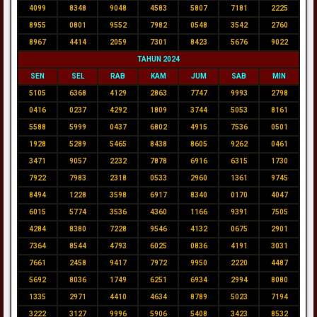
4099
8348
9048
4583
5807
7181
2225
8955
0801
9552
7982
0548
3542
2760
8967
4414
2059
7301
8423
5676
9022
TAHUN 2024
SEN
SEL
RAB
KAM
JUM
SAB
MIN
5105
6368
4129
2863
7747
9993
2798
0416
0237
4292
1809
3744
5053
8161
5588
5999
0437
6802
4915
7536
0501
1928
5289
5465
8438
8605
9262
0461
3471
9057
2232
7878
6916
6315
1730
7922
7983
2318
0533
2960
1361
9745
8494
1228
3598
6917
8340
0170
4047
6015
5774
3536
4360
1166
9391
7505
4284
8380
7228
9546
4132
0675
2901
7364
8544
4793
6025
0836
4191
3031
7661
2458
9417
7972
9950
2220
4487
5692
8036
1749
6251
6934
2994
8080
1335
2971
4410
4634
8789
5023
7194
3222
3127
9996
5906
5408
3423
8532