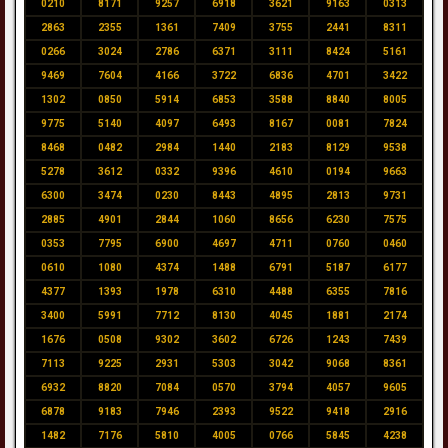
0210
8171
9257
6918
3621
9163
0313
2863
2355
1361
7409
3755
2441
8311
0266
3024
2786
6371
3111
8424
5161
9469
7604
4166
3722
6836
4701
3422
1302
0850
5914
6853
3588
8840
8005
9775
5140
4097
6493
8167
0081
7824
8468
0482
2984
1440
2183
8129
9538
5278
3612
0332
9396
4610
0194
9663
6300
3474
0230
8443
4895
2813
9731
2885
4901
2844
1060
8656
6230
7575
0353
7795
6900
4697
4711
0760
0460
0610
1080
4374
1488
6791
5187
6177
4377
1393
1978
6310
4488
6355
7816
3400
5991
7712
8130
4045
1881
2174
1676
0508
9302
3602
6726
1243
7439
7113
9225
2931
5303
3042
9068
8361
6932
8820
7084
0570
3794
4057
9605
6878
9183
7946
2393
9522
9418
2916
1482
7176
5810
4005
0766
5845
4238