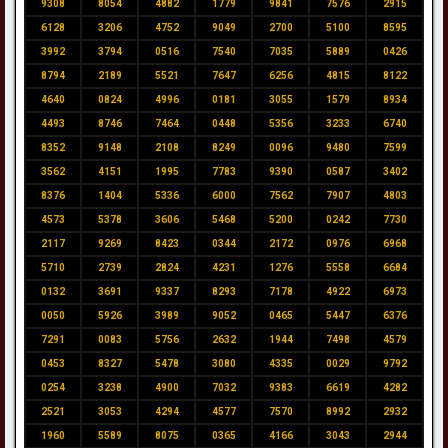
9308
8054
4882
1779
9841
7576
2915
6128
3206
4752
9049
2700
5100
8595
3992
3794
0516
7540
7035
5889
0426
8794
2189
5521
7647
6256
4815
8122
4640
0824
4996
0181
3055
1579
8934
4493
8746
7464
0448
5356
3233
6740
8352
9148
2108
8249
0096
9480
7599
3562
4151
1995
7783
9390
0587
3402
8376
1404
5336
6000
7562
7907
4803
4573
5378
3606
5468
5200
0242
7730
2117
9269
8423
0344
2172
0976
6968
5710
2739
2824
4231
1276
5558
6684
0132
3691
9337
8293
7178
4922
6973
0050
5926
3989
9052
0465
5447
6376
7291
0083
5756
2632
1944
7498
4579
0453
8327
5478
3080
4335
0029
9792
0254
3238
4900
7032
9383
6619
4282
2521
3053
4294
4577
7570
8992
2932
1960
5589
8075
0365
4166
3043
2944