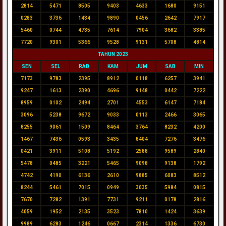
2814
5471
8505
9403
4633
1680
9151
0283
3736
1434
9890
0456
2642
7917
5460
0744
4735
7614
7904
3682
3385
7720
9301
5366
9528
9131
5708
4814
TAHUN 2023
SEN
SEL
RAB
KAM
JUM
SAB
MIN
7173
9783
2395
8912
0118
6257
3941
9247
1613
2390
4696
9148
0442
7222
8959
0102
2494
2701
4553
6147
7184
3096
5238
9672
9033
0113
2466
3065
8255
9061
1509
8464
3764
8232
4200
1467
7436
0593
3435
8404
7276
3476
0421
3911
5108
5192
2588
9589
2840
5478
0485
3221
5465
9098
9138
1792
4742
4190
6136
2610
9885
6083
8512
8244
5461
7015
0949
3035
5984
0815
7670
7282
1391
7731
9211
0178
2816
4059
1952
2135
3523
7810
1424
3639
9989
6283
1246
0667
2314
1336
6730