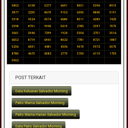
5802
6138
5277
6691
8031
5396
8915
3877
2235
8670
9152
6305
8845
5191
3318
9524
0574
6680
8511
6383
7425
3398
8701
9940
5619
2783
3397
7075
3661
3046
7299
1924
5356
2751
3516
6552
8719
6941
8022
7781
8721
1887
5236
6501
4481
4336
9070
5972
0075
8780
4673
6582
2779
3700
6119
1750
5902
POST TERKAIT
Data Keluaran Salvador Morning
Paito Warna Salvador Morning
Paito Warna Harian Salvador Morning
Data Paito Salvador Morning