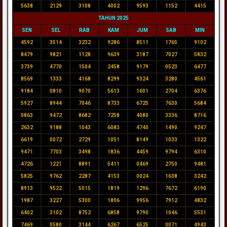
5638
2129
3108
4002
9593
1152
4415
TAHUN 2025
SEN
SEL
RAB
KAM
JUM
SAB
MIN
4592
3514
3232
9286
8511
1765
9102
8479
9821
1128
9639
3187
7027
5832
3739
4770
1504
2458
9179
0523
6477
8569
1333
4168
8299
9324
3280
4561
9184
0810
9070
5613
1601
2704
6376
5927
8944
7046
8733
6725
7630
5684
0863
9472
8682
7258
4080
3336
8716
2632
9188
1043
6083
4740
1490
9247
6619
0072
2729
1051
8149
1033
1322
9471
7703
3498
1836
4459
9794
6310
4726
1221
8891
5411
0469
2750
9481
5825
9762
2287
4153
0024
1638
3242
8913
9522
5015
1819
1296
7672
6190
1987
3227
5300
1806
9956
7912
4832
6402
3102
8752
6858
9790
1046
5531
7469
0580
3144
6267
6525
0071
4943