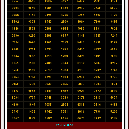
9563
3646
1026
4497
5392
2681
4171
0764
0840
5785
5186
3917
7630
5572
0756
2134
2198
4275
2285
5863
1120
5502
9303
3740
2500
8064
7100
8485
1340
2593
2383
0854
4989
3581
7026
0336
8280
2888
0877
4149
1525
7244
7074
8696
1961
2023
5450
1299
8198
9309
9211
3430
3887
0402
4332
6962
9804
2886
1013
5433
0478
3131
2085
1065
2510
2488
3043
0132
6083
0212
3260
9569
7627
5784
4235
8702
7743
3354
9713
3491
9884
5936
7303
0776
7150
1358
6030
3655
2895
1584
1871
1123
6088
4149
0559
0929
7372
8010
8284
8797
2443
3038
2178
0813
6974
4680
1849
7035
2504
6318
0516
0483
3495
1402
9442
5351
1016
7939
5200
3667
4843
0292
0126
0670
3942
9355
TAHUN 2026