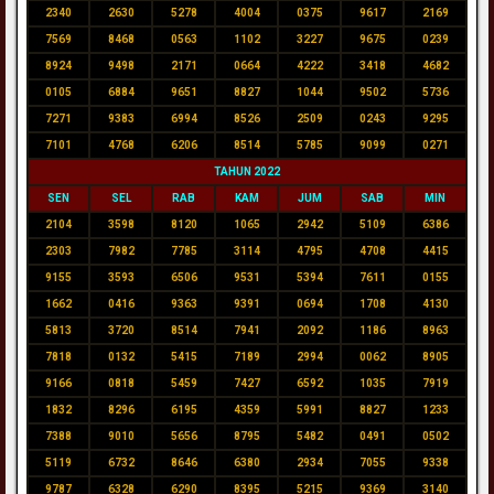
2340
2630
5278
4004
0375
9617
2169
7569
8468
0563
1102
3227
9675
0239
8924
9498
2171
0664
4222
3418
4682
0105
6884
9651
8827
1044
9502
5736
7271
9383
6994
8526
2509
0243
9295
7101
4768
6206
8514
5785
9099
0271
TAHUN 2022
SEN
SEL
RAB
KAM
JUM
SAB
MIN
2104
3598
8120
1065
2942
5109
6386
2303
7982
7785
3114
4795
4708
4415
9155
3593
6506
9531
5394
7611
0155
1662
0416
9363
9391
0694
1708
4130
5813
3720
8514
7941
2092
1186
8963
7818
0132
5415
7189
2994
0062
8905
9166
0818
5459
7427
6592
1035
7919
1832
8296
6195
4359
5991
8827
1233
7388
9010
5656
8795
5482
0491
0502
5119
6732
8646
6380
2934
7055
9338
9787
6328
6290
8395
5215
9369
3140