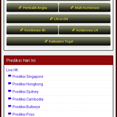
Pembalik Angka
Multi Kombinasi
LN vs DN
Kombinasi 4D
Kolaborasi LN
Kalkulator Togel
Prediksi Hari Ini
Live HK
Prediksi Singapore
Prediksi Hongkong
Prediksi Sydney
Prediksi Cambodia
Prediksi Bullseye
Prediksi Pcso