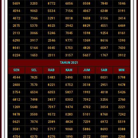
5659
3203
8772
6056
0508
7840
1046
4594
9063
5534
7156
4067
6348
3191
4072
7366
3291
0018
9658
5156
2414
2075
5370
8023
2942
8829
4551
6469
2113
3066
5246
7045
1598
9254
0161
6290
3917
2346
9771
1369
8616
1390
8041
5164
0045
5753
4820
6587
7430
0224
1653
2311
3157
5637
1767
3912
TAHUN 2021
SEN
SEL
RAB
KAM
JUM
SAB
MIN
4544
7825
5483
3490
1510
0031
5798
2400
7570
8221
0752
3518
2951
9478
3754
6534
6353
5837
1993
4018
5426
6812
7498
3837
0302
7392
3256
2760
1269
5640
7597
9474
4702
3054
2221
9878
3500
9572
0283
5101
8760
7242
0621
7074
2389
4824
7239
6972
5519
3581
3792
5717
9060
5886
8693
0388
4704
6370
8276
1890
2172
0889
2260