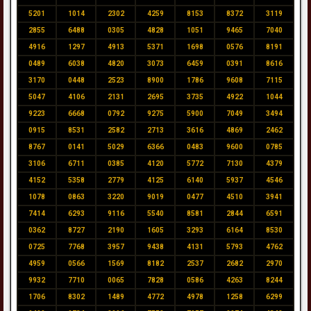
5201
1014
2302
4259
8153
8372
3119
2855
6488
0305
4828
1051
9465
7040
4916
1297
4913
5371
1698
0576
8191
0489
6038
4820
3073
6459
0391
8616
3170
0448
2523
8900
1786
9608
7115
5047
4106
2131
2695
3735
4922
1044
9223
6668
0792
9275
5900
7049
3494
0915
8531
2582
2713
3616
4869
2462
8767
0141
5029
6366
0483
9600
0785
3106
6711
0385
4120
5772
7130
4379
4152
5358
2779
4125
6140
5937
4546
1078
0863
3220
9019
0477
4510
3941
7414
6293
9116
5540
8581
2844
6591
0362
8727
2190
1605
3293
6164
8530
0725
7768
3957
9438
4131
5793
4762
4959
0566
1569
8182
2537
2682
2970
9932
7710
0065
7828
0586
4263
8244
1706
8302
1489
4772
4978
1258
6299