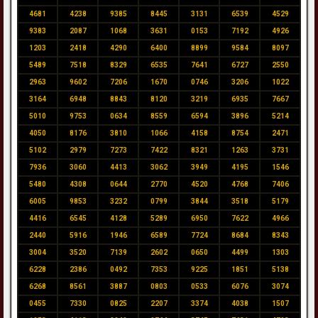
4681
4238
9385
8445
3131
6539
4529
9383
2087
1068
3631
0153
7192
4926
1203
2418
4290
6400
8899
9584
8097
5489
7518
8329
6535
7641
6727
2550
2963
9602
7206
1670
0746
3206
1022
3164
6948
8843
8120
3219
6935
7667
5010
9753
0634
8559
6594
3896
5214
4050
8176
3810
1066
4158
8754
2471
5102
2979
7273
7422
8321
1263
3731
7936
3060
4413
3062
3949
4195
1546
5480
4308
0644
2770
4520
4768
7406
6005
9853
3232
0799
3844
3518
5179
4416
6545
4128
5289
6950
7622
4966
2440
5916
1946
6589
7724
8684
8343
3004
3520
7139
2602
0650
4499
1303
6228
2386
0492
7353
9225
1851
5138
6268
8561
3887
0803
0533
6076
3074
0455
7330
0825
2207
3374
4038
1507