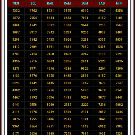
SEN
SEL
RAB
KAM
JUM
SAB
MIN
4332
4762
8731
3575
6012
1967
5356
7672
7054
8644
0833
7851
6152
9105
XXXX
4749
5692
1080
9644
7250
9563
1087
5313
7742
3239
9200
4858
8480
3299
7142
0433
5606
3231
8335
5839
1410
2909
8991
9661
7032
5403
1526
8705
7424
7468
8459
3247
1113
9291
4396
7716
6303
3266
2811
5220
5026
8275
1371
4616
4586
0922
2264
7286
1130
3776
3725
8465
3599
0157
5201
6293
4449
6185
0890
1042
7670
2137
4382
9722
5226
0103
5096
9632
0245
4467
6192
0036
1412
9269
3877
5440
0141
0558
8060
2932
2220
7206
0882
3118
9776
4049
5350
2191
2852
9344
7076
1255
0486
2941
1321
7048
8220
3361
6664
4771
9096
1018
6992
7303
0171
7036
1688
7043
7994
1905
4339