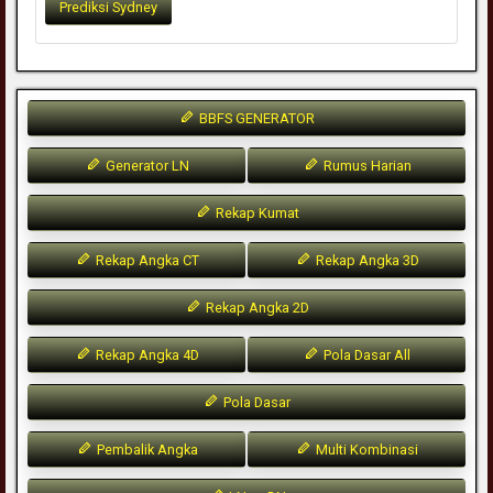
Prediksi Sydney
BBFS GENERATOR
Generator LN
Rumus Harian
Rekap Kumat
Rekap Angka CT
Rekap Angka 3D
Rekap Angka 2D
Rekap Angka 4D
Pola Dasar All
Pola Dasar
Pembalik Angka
Multi Kombinasi