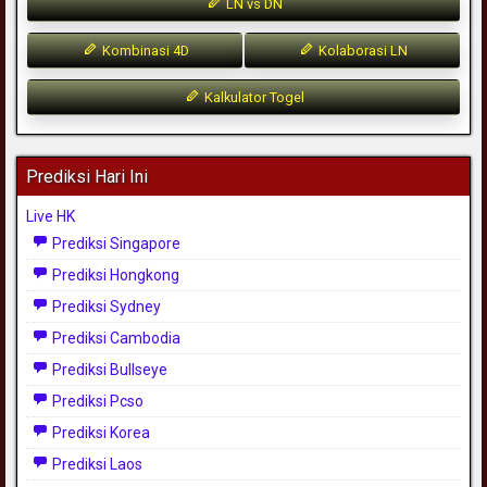
LN vs DN
Kombinasi 4D
Kolaborasi LN
Kalkulator Togel
Prediksi Hari Ini
Live HK
Prediksi Singapore
Prediksi Hongkong
Prediksi Sydney
Prediksi Cambodia
Prediksi Bullseye
Prediksi Pcso
Prediksi Korea
Prediksi Laos