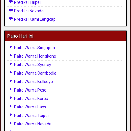
Prediksi Taipei
Prediksi Nevada
Prediksi Kami Lengkap
Paito Hari Ini
Paito Warna Singapore
Paito Warna Hongkong
Paito Warna Sydney
Paito Warna Cambodia
Paito Warna Bullseye
Paito Warna Pcso
Paito Warna Korea
Paito Warna Laos
Paito Warna Taipei
Paito Warna Nevada