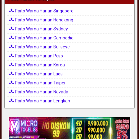
Paito Warna Harian Singapore
Paito Warna Harian Hongkong
Paito Warna Harian Sydney
Paito Warna Harian Cambodia
Paito Warna Harian Bullseye
Paito Warna Harian Pcso
Paito Warna Harian Korea
Paito Warna Harian Laos
Paito Warna Harian Taipei
Paito Warna Harian Nevada
Paito Warna Harian Lengkap