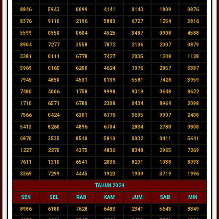
8846
5943
0099
4141
0143
1809
0876
8376
9110
2196
5880
6727
1254
3816
5599
0550
0604
4525
3487
0908
4588
8904
7277
3558
7872
2106
2007
0879
3381
0111
6778
7427
2035
1208
1128
5969
0165
6200
4624
7076
2857
6387
7945
4850
4531
0139
5581
7428
3959
7480
4006
1758
9998
9319
0648
8622
1710
6571
6780
2308
0434
8964
2098
7566
0424
6301
6776
3695
9907
2408
5413
8260
4896
6704
2834
2788
0808
0870
3535
8540
5810
0032
0411
5641
1227
2270
4375
4836
8348
2965
7269
7611
1310
6541
2036
8291
1038
8093
3369
7299
4445
1923
1909
3719
1996
TAHUN 2024
SEN
SEL
RAB
KAM
JUM
SAB
MIN
8986
6180
7628
6483
2341
5643
8349