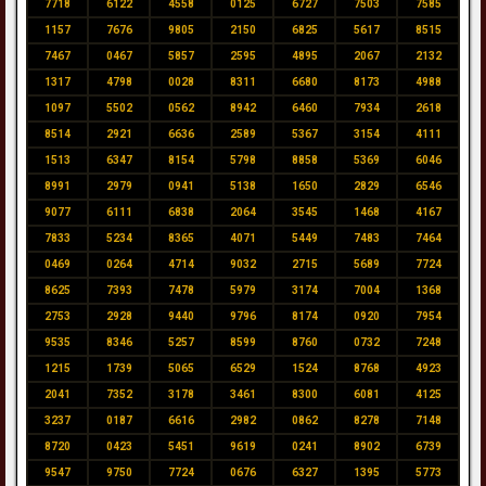
7718
6122
4558
0125
6727
7503
7585
1157
7676
9805
2150
6825
5617
8515
7467
0467
5857
2595
4895
2067
2132
1317
4798
0028
8311
6680
8173
4988
1097
5502
0562
8942
6460
7934
2618
8514
2921
6636
2589
5367
3154
4111
1513
6347
8154
5798
8858
5369
6046
8991
2979
0941
5138
1650
2829
6546
9077
6111
6838
2064
3545
1468
4167
7833
5234
8365
4071
5449
7483
7464
0469
0264
4714
9032
2715
5689
7724
8625
7393
7478
5979
3174
7004
1368
2753
2928
9440
9796
8174
0920
7954
9535
8346
5257
8599
8760
0732
7248
1215
1739
5065
6529
1524
8768
4923
2041
7352
3178
3461
8300
6081
4125
3237
0187
6616
2982
0862
8278
7148
8720
0423
5451
9619
0241
8902
6739
9547
9750
7724
0676
6327
1395
5773