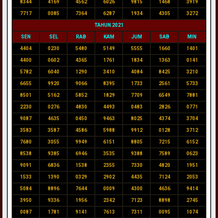
8344
4169
4562
6026
9815
1468
3919
7717
0085
7364
6287
1934
4305
3272
TAHUN 2021
SEN
SEL
RAB
KAM
JUM
SAB
MIN
4404
0230
5480
5149
5555
1660
1401
4400
0602
4365
1761
1834
1363
0141
5782
6040
1290
3410
4084
8425
3210
6655
9920
9066
8395
1733
2561
5733
8501
5162
5852
1829
7709
6549
7881
2230
0276
4830
4493
0483
2826
0771
9087
4635
0450
9463
8025
4374
3704
3583
3587
4586
5988
9912
0128
3712
7680
3055
9949
6151
8805
7215
6152
8538
9385
6946
3535
9388
7589
0623
9091
6836
1538
2355
7330
4820
1951
1533
1390
0329
2902
4435
7124
2053
5084
8896
7644
0009
4300
4636
9414
3950
9336
1956
2342
7123
8898
2745
0087
1781
9141
7613
7311
0095
1074