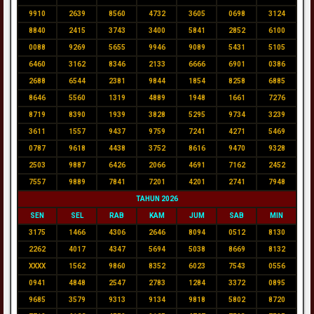
9910
2639
8560
4732
3605
0698
3124
8840
2415
3743
3400
5841
2852
6100
0088
9269
5655
9946
9089
5431
5105
6460
3162
8346
2133
6666
6901
0386
2688
6544
2381
9844
1854
8258
6885
8646
5560
1319
4889
1948
1661
7276
8719
8390
1939
3828
5295
9734
3239
3611
1557
9437
9759
7241
4271
5469
0787
9618
4438
3752
8616
9470
9328
2503
9887
6426
2066
4691
7162
2452
7557
9889
7841
7201
4201
2741
7948
TAHUN 2026
SEN
SEL
RAB
KAM
JUM
SAB
MIN
3175
1466
4306
2646
8094
0512
8130
2262
4017
4347
5694
5038
8669
8132
XXXX
1562
9860
8352
6023
7543
0556
0941
4848
2547
2783
1284
3372
0895
9685
3579
9313
9134
9818
5802
8720