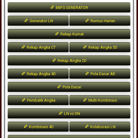
BBFS GENERATOR
Generator LN
Rumus Harian
Rekap Kumat
Rekap Angka CT
Rekap Angka 3D
Rekap Angka 2D
Rekap Angka 4D
Pola Dasar All
Pola Dasar
Pembalik Angka
Multi Kombinasi
LN vs DN
Kombinasi 4D
Kolaborasi LN