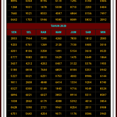
8896
0364
8196
6170
1295
0700
0406
1268
9031
1878
5038
8710
2203
0404
7665
9521
8553
4587
6864
0156
7497
0642
1753
5946
9585
8089
5832
2092
TAHUN 2020
SEN
SEL
RAB
KAM
JUM
SAB
MIN
2053
7964
7240
4263
7830
1812
2583
9233
0761
1269
2120
7130
0405
3010
6301
8106
3258
1491
5154
3610
0523
0777
9083
0810
5629
1475
5649
1864
3637
4212
4202
0407
3122
5376
1955
5180
0818
7644
6859
8184
5351
0942
5227
0021
6231
0753
4003
8986
6144
9811
2658
4848
6414
1334
9204
8740
0327
0300
5149
1843
9716
9549
8324
6896
6021
6027
3853
8914
5511
8587
1038
2063
6179
4388
5392
4014
3854
0628
1090
2721
9961
8254
2311
0908
6751
5643
4254
9071
1176
0586
3963