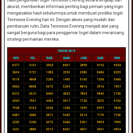
akurat, memberikan informasi penting bagi pemain yang ingin
menganalisis hasil sebelumnya untuk membuat prediksi togel
Tennesse Evening hari ini. Dengan akses yang mudah dan
pembaruan rutin, Data Tennesse Evening menjadi alat yang
sangat berguna bagi para penggemar togel dalam merancang
strategi permainan mereka.
TAHUN 2019
SEN
SEL
RAB
KAM
JUM
SAB
MIN
0277
3161
2962
8407
2898
4192
9424
2634
0721
1282
2330
0385
0686
8233
9574
4868
3200
1495
0163
1358
5466
5862
8808
5073
5204
8816
2916
7437
8213
0515
8400
4033
7854
9843
3740
4242
7501
4453
9017
7126
2553
9150
7928
8152
5043
1446
1099
0997
7846
6487
2685
0871
9443
5514
7770
7740
2229
3246
6373
5666
5451
9854
7989
1621
2885
0312
8421
4051
4301
4954