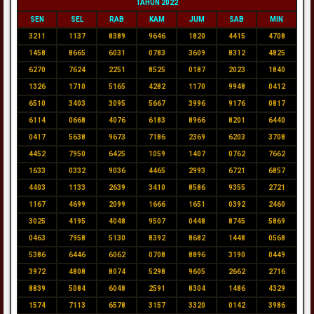
TAHUN 2022
SEN
SEL
RAB
KAM
JUM
SAB
MIN
3211
1137
8389
9646
1820
4415
4708
1458
8665
6031
0783
3609
8312
4825
6270
7624
2251
8525
0187
2023
1840
1326
1710
5165
4282
1170
9948
0412
6510
3403
3095
5667
3996
9176
0817
6114
0668
4076
6183
8966
8201
6440
0417
5638
9673
7186
2369
6203
3708
4452
7950
6425
1059
1407
0762
7662
1633
0332
9036
4465
2993
6721
6857
4403
1133
2639
3410
8586
9355
2721
1167
4699
2099
1666
1651
0392
2460
3025
4195
4048
9507
0448
8745
5869
0463
7958
5130
8392
8682
1448
0568
5386
6446
6062
0708
8896
3190
0449
3972
4808
8074
5298
9605
2662
2716
8839
5084
6048
2591
8304
1486
4329
1574
7113
6578
3157
3320
0142
3986