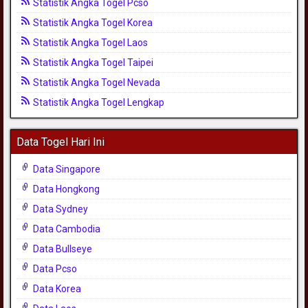
Statistik Angka Togel Pcso
Statistik Angka Togel Korea
Statistik Angka Togel Laos
Statistik Angka Togel Taipei
Statistik Angka Togel Nevada
Statistik Angka Togel Lengkap
Data Togel Hari Ini
Data Singapore
Data Hongkong
Data Sydney
Data Cambodia
Data Bullseye
Data Pcso
Data Korea