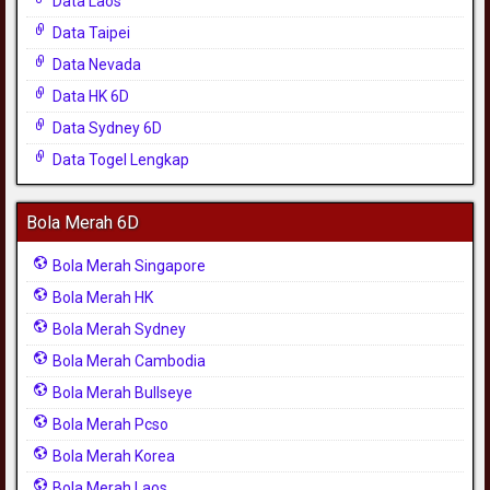
Data Laos
Data Taipei
Data Nevada
Data HK 6D
Data Sydney 6D
Data Togel Lengkap
Bola Merah 6D
Bola Merah Singapore
Bola Merah HK
Bola Merah Sydney
Bola Merah Cambodia
Bola Merah Bullseye
Bola Merah Pcso
Bola Merah Korea
Bola Merah Laos