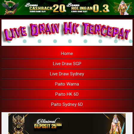
Home
Live Draw SGP
Live Draw Sydney
Paito Warna
Paito HK 6D
Paito Sydney 6D