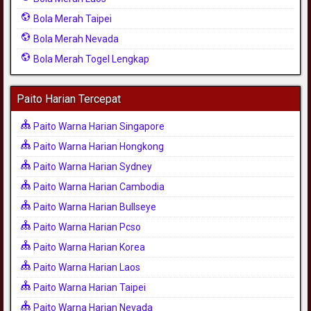
Bola Merah Taipei
Bola Merah Nevada
Bola Merah Togel Lengkap
Paito Harian Tercepat
Paito Warna Harian Singapore
Paito Warna Harian Hongkong
Paito Warna Harian Sydney
Paito Warna Harian Cambodia
Paito Warna Harian Bullseye
Paito Warna Harian Pcso
Paito Warna Harian Korea
Paito Warna Harian Laos
Paito Warna Harian Taipei
Paito Warna Harian Nevada