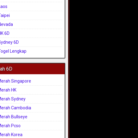
Laos
aipei
Nevada
HK 6D
Sydney 6D
Togel Lengkap
rah 6D
Merah Singapore
Merah HK
Merah Sydney
Merah Cambodia
erah Bullseye
Merah Pcso
Merah Korea