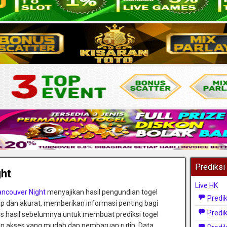
Prediksi 
ght
Live HK
ancouver Night
menyajikan hasil pengundian togel
Predik
p dan akurat, memberikan informasi penting bagi
Predi
s hasil sebelumnya untuk membuat prediksi togel
gan akses yang mudah dan pembaruan rutin, Data