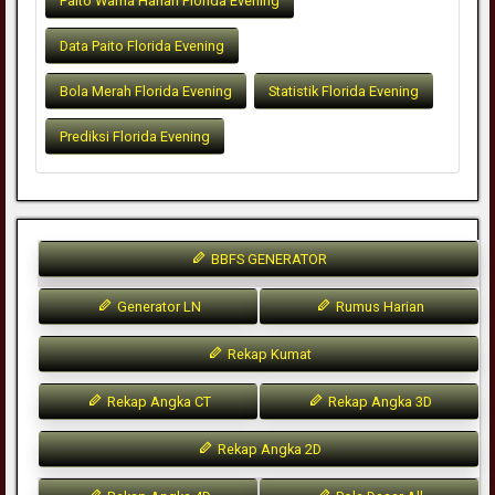
Paito Warna Harian Florida Evening
Data Paito Florida Evening
Bola Merah Florida Evening
Statistik Florida Evening
Prediksi Florida Evening
BBFS GENERATOR
Generator LN
Rumus Harian
Rekap Kumat
Rekap Angka CT
Rekap Angka 3D
Rekap Angka 2D