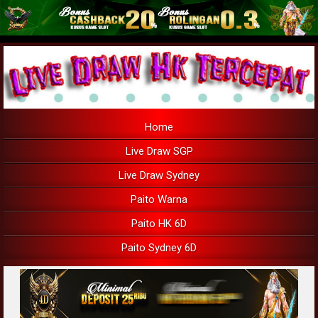
Home
Live Draw SGP
Live Draw Sydney
Paito Warna
Paito HK 6D
Paito Sydney 6D