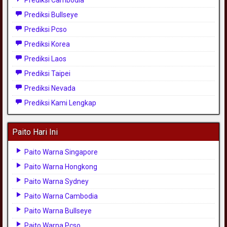
Prediksi Bullseye
Prediksi Pcso
Prediksi Korea
Prediksi Laos
Prediksi Taipei
Prediksi Nevada
Prediksi Kami Lengkap
Paito Hari Ini
Paito Warna Singapore
Paito Warna Hongkong
Paito Warna Sydney
Paito Warna Cambodia
Paito Warna Bullseye
Paito Warna Pcso