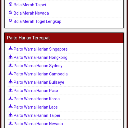
Bola Merah Taipei
Bola Merah Nevada
Bola Merah Togel Lengkap
Paito Harian Tercepat
Paito Warna Harian Singapore
Paito Warna Harian Hongkong
Paito Warna Harian Sydney
Paito Warna Harian Cambodia
Paito Warna Harian Bullseye
Paito Warna Harian Pcso
Paito Warna Harian Korea
Paito Warna Harian Laos
Paito Warna Harian Taipei
Paito Warna Harian Nevada