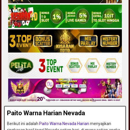
Paito Warna Harian Nevada
Berikut ini adalah
Paito Warna Nevada Harian
menyajikan
ringkasan hasil togel Nevada setiap hari, di mana setiap angka