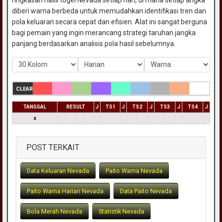
diberi warna berbeda untuk memudahkan identifikasi tren dan
pola keluaran secara cepat dan efisien. Alat ini sangat berguna
bagi pemain yang ingin merancang strategi taruhan jangka
panjang berdasarkan analisis pola hasil sebelumnya.
CLEAR
TANGGAL
RESULT
J
TS1
J
TS2
J
TS3
J
TS4
J
x
POST TERKAIT
Data Keluaran Nevada
Paito Warna Nevada
Paito Warna Harian Nevada
Data Paito Nevada
Bola Merah Nevada
Statistik Nevada