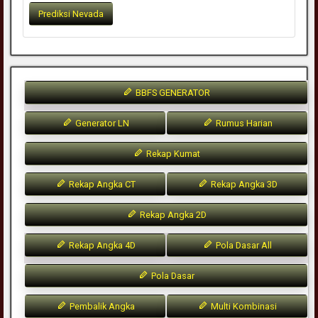
Prediksi Nevada
BBFS GENERATOR
Generator LN
Rumus Harian
Rekap Kumat
Rekap Angka CT
Rekap Angka 3D
Rekap Angka 2D
Rekap Angka 4D
Pola Dasar All
Pola Dasar
Pembalik Angka
Multi Kombinasi