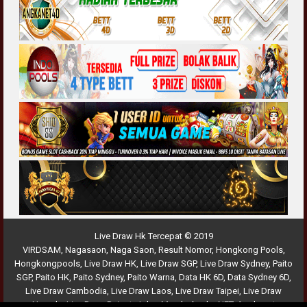
Live Draw Hk Tercepat © 2019
VIRDSAM
,
Nagasaon
,
Naga Saon
,
Result Nomor
,
Hongkong Pools
,
Hongkongpools
,
Live Draw HK
,
Live Draw SGP
,
Live Draw Sydney
,
Paito
SGP
,
Paito HK
,
Paito Sydney
,
Paito Warna
,
Data HK 6D
,
Data Sydney 6D
,
Live Draw Cambodia
,
Live Draw Laos
,
Live Draw Taipei
,
Live Draw
Nevada
,
Live Draw Poipet
,
Joker Merah
,
Angka NET
,
Angkanet