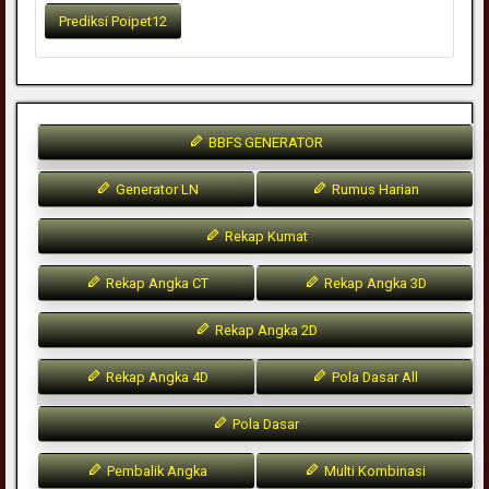
Prediksi Poipet12
BBFS GENERATOR
Generator LN
Rumus Harian
Rekap Kumat
Rekap Angka CT
Rekap Angka 3D
Rekap Angka 2D
Rekap Angka 4D
Pola Dasar All
Pola Dasar
Pembalik Angka
Multi Kombinasi