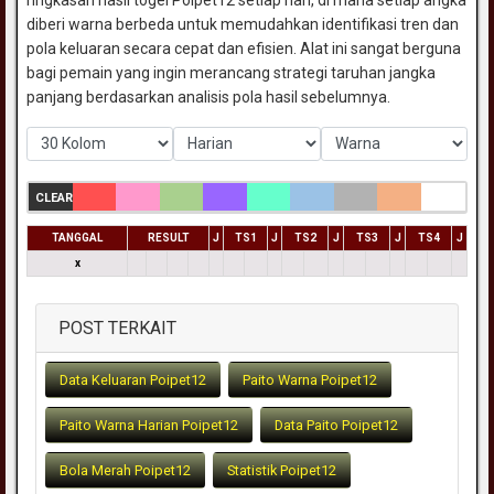
diberi warna berbeda untuk memudahkan identifikasi tren dan
pola keluaran secara cepat dan efisien. Alat ini sangat berguna
bagi pemain yang ingin merancang strategi taruhan jangka
panjang berdasarkan analisis pola hasil sebelumnya.
CLEAR
TANGGAL
RESULT
J
TS1
J
TS2
J
TS3
J
TS4
J
x
POST TERKAIT
Data Keluaran Poipet12
Paito Warna Poipet12
Paito Warna Harian Poipet12
Data Paito Poipet12
Bola Merah Poipet12
Statistik Poipet12