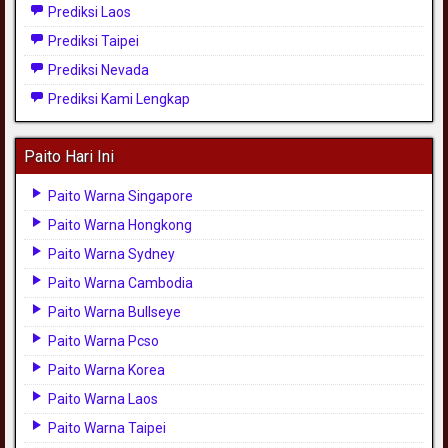
Prediksi Laos
Prediksi Taipei
Prediksi Nevada
Prediksi Kami Lengkap
Paito Hari Ini
Paito Warna Singapore
Paito Warna Hongkong
Paito Warna Sydney
Paito Warna Cambodia
Paito Warna Bullseye
Paito Warna Pcso
Paito Warna Korea
Paito Warna Laos
Paito Warna Taipei