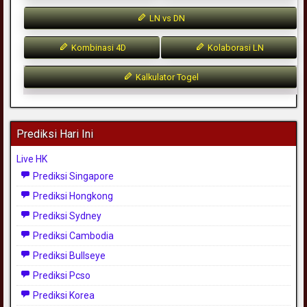
LN vs DN
Kombinasi 4D
Kolaborasi LN
Kalkulator Togel
Prediksi Hari Ini
Live HK
Prediksi Singapore
Prediksi Hongkong
Prediksi Sydney
Prediksi Cambodia
Prediksi Bullseye
Prediksi Pcso
Prediksi Korea