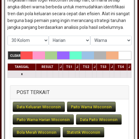
angka diberi warna berbeda untuk memudahkan identifikasi
tren dan pola keluaran secara cepat dan efisien. Alat ini sangat
berguna bagi pemain yang ingin merancang strategi taruhan
jangka panjang berdasarkan analisis pola hasil sebelumnya.
CLEAR
TANGGAL
RESULT
J
TS1
J
TS2
J
TS3
J
TS4
J
x
POST TERKAIT
Data Keluaran Wisconsin
Paito Warna Wisconsin
Paito Warna Harian Wisconsin
Data Paito Wisconsin
Bola Merah Wisconsin
Statistik Wisconsin