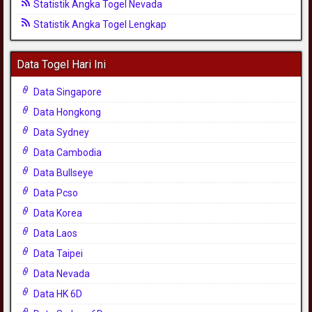
Statistik Angka Togel Nevada
Statistik Angka Togel Lengkap
Data Togel Hari Ini
Data Singapore
Data Hongkong
Data Sydney
Data Cambodia
Data Bullseye
Data Pcso
Data Korea
Data Laos
Data Taipei
Data Nevada
Data HK 6D