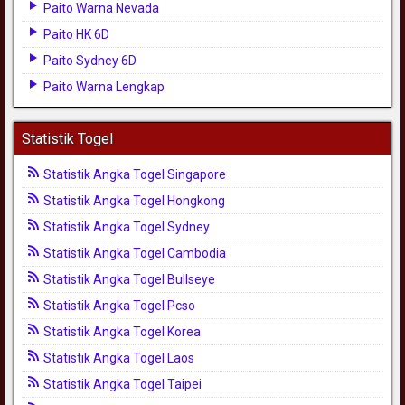
Paito Warna Nevada
Paito HK 6D
Paito Sydney 6D
Paito Warna Lengkap
Statistik Togel
Statistik Angka Togel Singapore
Statistik Angka Togel Hongkong
Statistik Angka Togel Sydney
Statistik Angka Togel Cambodia
Statistik Angka Togel Bullseye
Statistik Angka Togel Pcso
Statistik Angka Togel Korea
Statistik Angka Togel Laos
Statistik Angka Togel Taipei