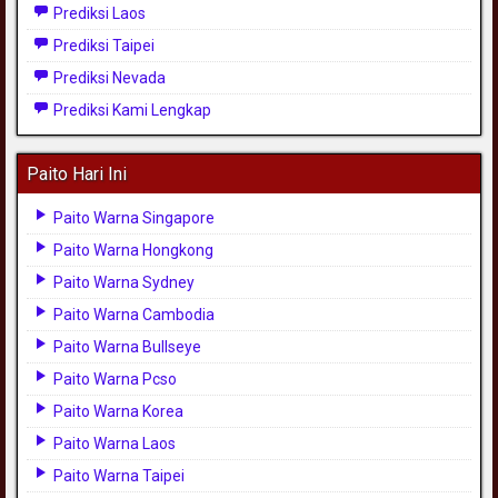
Prediksi Laos
Prediksi Taipei
Prediksi Nevada
Prediksi Kami Lengkap
Paito Hari Ini
Paito Warna Singapore
Paito Warna Hongkong
Paito Warna Sydney
Paito Warna Cambodia
Paito Warna Bullseye
Paito Warna Pcso
Paito Warna Korea
Paito Warna Laos
Paito Warna Taipei