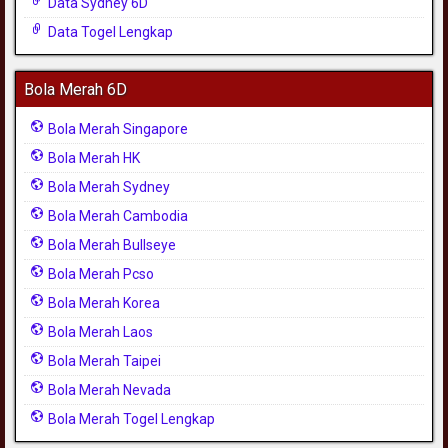
Data Sydney 6D
Data Togel Lengkap
Bola Merah 6D
Bola Merah Singapore
Bola Merah HK
Bola Merah Sydney
Bola Merah Cambodia
Bola Merah Bullseye
Bola Merah Pcso
Bola Merah Korea
Bola Merah Laos
Bola Merah Taipei
Bola Merah Nevada
Bola Merah Togel Lengkap