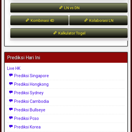
LN vs DN
Kombinasi 4D
Kolaborasi LN
Kalkulator Togel
Prediksi Hari Ini
Live HK
Prediksi Singapore
Prediksi Hongkong
Prediksi Sydney
Prediksi Cambodia
Prediksi Bullseye
Prediksi Pcso
Prediksi Korea