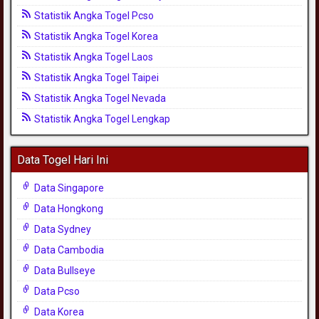
Statistik Angka Togel Pcso
Statistik Angka Togel Korea
Statistik Angka Togel Laos
Statistik Angka Togel Taipei
Statistik Angka Togel Nevada
Statistik Angka Togel Lengkap
Data Togel Hari Ini
Data Singapore
Data Hongkong
Data Sydney
Data Cambodia
Data Bullseye
Data Pcso
Data Korea