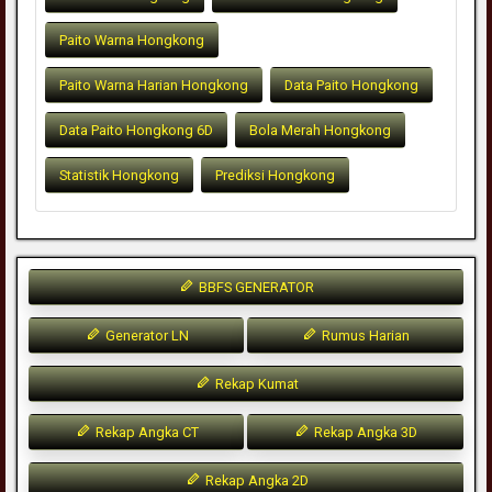
Paito Warna Hongkong
Paito Warna Harian Hongkong
Data Paito Hongkong
Data Paito Hongkong 6D
Bola Merah Hongkong
Statistik Hongkong
Prediksi Hongkong
BBFS GENERATOR
Generator LN
Rumus Harian
Rekap Kumat
Rekap Angka CT
Rekap Angka 3D
Rekap Angka 2D