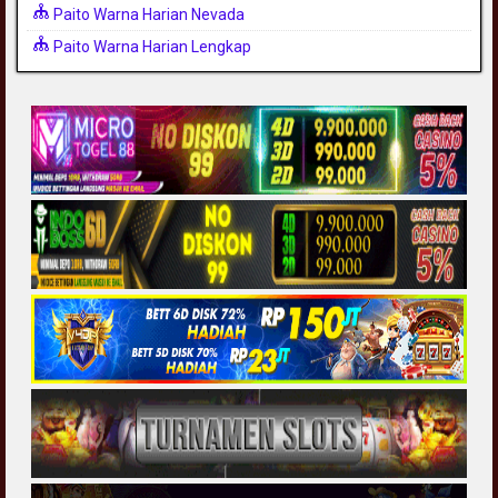
Paito Warna Harian Nevada
Paito Warna Harian Lengkap