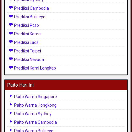
Prediksi Cambodia
Prediksi Bullseye
Prediksi Pcso
Prediksi Korea
Prediksi Laos
Prediksi Taipei
Prediksi Nevada
Prediksi Kami Lengkap
Paito Hari Ini
Paito Warna Singapore
Paito Warna Hongkong
Paito Warna Sydney
Paito Warna Cambodia
Paito Warna Bullseye