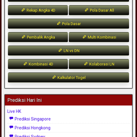
Rekap Angka 4D
Pola Dasar All
Pola Dasar
Pembalik Angka
Multi Kombinasi
LN vs DN
Kombinasi 4D
Kolaborasi LN
Kalkulator Togel
Prediksi Hari Ini
Live HK
Prediksi Singapore
Prediksi Hongkong
Prediksi Sydney