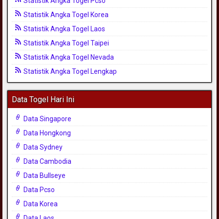
Statistik Angka Togel Pcso
Statistik Angka Togel Korea
Statistik Angka Togel Laos
Statistik Angka Togel Taipei
Statistik Angka Togel Nevada
Statistik Angka Togel Lengkap
Data Togel Hari Ini
Data Singapore
Data Hongkong
Data Sydney
Data Cambodia
Data Bullseye
Data Pcso
Data Korea
Data Laos