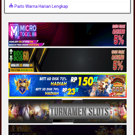
Paito Warna Harian Lengkap