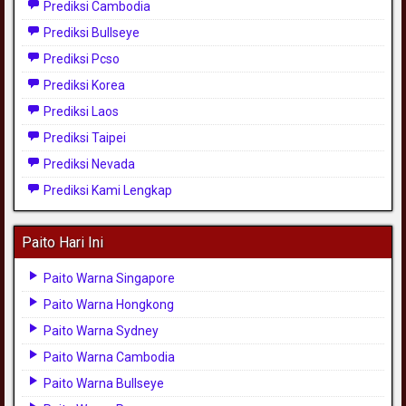
Prediksi Cambodia
Prediksi Bullseye
Prediksi Pcso
Prediksi Korea
Prediksi Laos
Prediksi Taipei
Prediksi Nevada
Prediksi Kami Lengkap
Paito Hari Ini
Paito Warna Singapore
Paito Warna Hongkong
Paito Warna Sydney
Paito Warna Cambodia
Paito Warna Bullseye