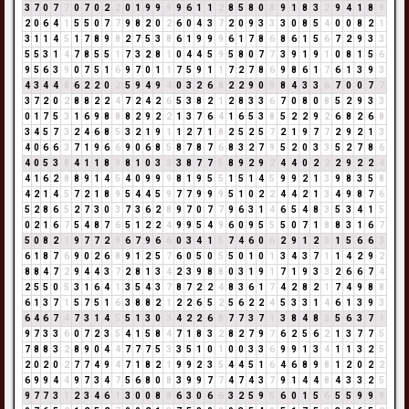
3
7
0
7
7
0
7
0
2
2
0
1
9
9
9
9
6
1
1
2
8
5
8
0
8
9
1
8
3
2
9
4
1
8
9
2
0
6
4
1
5
5
0
7
7
9
8
2
0
2
6
0
4
3
7
2
0
9
3
3
3
0
8
5
4
0
0
8
2
1
3
1
1
4
5
1
7
8
9
8
2
7
5
3
8
6
1
9
9
9
6
1
7
8
6
8
6
1
5
6
7
2
9
3
3
5
5
3
1
4
7
8
5
5
1
7
3
2
8
1
0
4
4
5
9
5
8
0
7
7
3
9
1
9
1
0
8
1
5
6
9
5
6
3
9
0
7
5
1
6
9
7
0
1
1
7
5
9
1
1
7
2
7
8
6
9
8
6
1
7
6
1
3
9
3
4
3
4
4
8
6
2
2
0
2
5
9
4
9
4
0
3
2
6
8
2
2
9
0
9
8
4
3
3
6
7
0
0
7
7
3
7
2
0
2
8
8
2
2
4
7
2
4
2
6
5
3
8
2
1
2
8
3
3
6
7
0
8
0
8
5
2
9
3
3
0
1
7
5
3
1
6
9
8
8
8
2
9
2
2
1
3
7
6
4
1
6
5
3
8
5
2
2
9
2
6
8
2
6
8
3
4
5
7
3
2
4
6
8
5
3
2
1
9
1
1
2
7
1
8
2
5
2
5
7
2
1
9
7
7
2
9
2
1
3
4
0
6
6
3
7
1
9
6
6
9
0
6
8
5
8
7
8
7
6
8
3
2
7
9
5
2
0
3
3
5
2
7
8
6
4
0
5
3
8
4
1
1
8
9
8
1
0
3
3
3
8
7
7
5
8
9
2
9
2
4
4
0
2
2
2
9
2
2
4
4
1
6
2
8
8
9
1
4
5
4
0
9
9
9
8
1
9
5
5
1
5
1
4
5
9
9
2
1
3
9
8
3
5
8
4
2
1
4
5
7
2
1
8
9
5
4
4
5
9
7
7
9
9
9
5
1
0
2
2
4
4
2
1
3
4
9
8
7
6
5
2
8
6
5
2
7
3
0
3
7
3
6
2
8
9
7
0
7
7
9
6
3
1
4
6
5
4
8
3
5
3
4
1
5
0
2
1
6
7
5
4
8
7
6
5
1
2
2
4
9
9
5
4
9
6
0
9
5
5
5
0
7
1
8
8
3
1
6
7
5
0
8
2
1
9
7
7
2
9
6
7
9
6
6
0
3
4
1
5
7
4
6
0
6
2
9
1
2
3
1
5
6
6
3
6
1
8
7
6
9
0
2
6
8
9
1
2
5
7
6
0
5
0
5
5
0
1
0
1
3
4
3
7
1
1
4
2
9
2
8
8
4
7
2
9
4
4
3
7
2
8
1
3
4
2
3
9
8
8
0
3
1
9
1
7
1
9
3
3
2
6
6
7
4
2
5
5
0
5
3
1
6
4
1
3
5
4
3
7
8
7
2
2
4
8
3
6
1
7
4
2
8
2
1
7
4
9
8
8
6
1
3
7
1
5
7
5
1
6
3
8
8
2
1
2
2
6
5
2
5
6
2
2
4
5
3
3
1
4
6
1
3
9
3
6
4
6
7
4
7
3
1
4
5
5
1
3
0
3
4
2
2
6
8
7
7
3
7
1
3
8
4
8
3
5
6
3
7
1
9
7
3
3
6
0
7
2
3
5
4
1
5
8
4
7
1
8
3
2
8
2
7
9
7
6
2
5
6
2
1
3
7
7
5
7
8
8
3
2
8
9
0
4
4
7
7
7
5
3
3
5
1
0
1
0
0
3
3
6
9
9
1
3
4
1
1
3
2
5
2
0
2
0
2
7
7
4
9
4
7
1
8
2
1
9
9
2
3
5
4
4
5
1
6
4
6
8
9
8
1
2
0
2
2
6
9
9
4
4
9
7
3
4
7
5
6
8
0
8
3
9
9
7
7
4
7
4
3
7
9
1
4
4
8
4
3
3
2
5
9
7
7
3
1
2
3
4
6
1
3
0
0
8
8
6
3
0
6
6
3
2
5
9
5
6
0
1
5
6
5
5
9
9
9