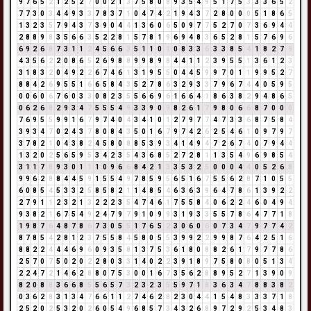
9
7
6
5
2
1
2
5
2
7
0
0
2
1
3
7
5
8
0
8
9
3
5
4
9
5
1
7
5
3
3
3
6
5
2
7
7
3
0
3
4
4
9
3
3
7
8
3
7
1
0
4
7
4
2
1
9
4
3
7
2
8
0
0
0
5
1
8
6
5
1
3
2
3
5
7
9
4
3
7
3
9
0
4
4
1
3
6
0
6
5
0
9
7
7
5
2
7
0
7
3
6
9
4
4
2
8
8
9
8
3
5
6
6
3
5
2
2
8
1
5
7
8
1
9
6
9
4
8
3
6
5
2
8
1
5
7
6
9
6
6
9
2
6
8
7
3
1
1
2
4
5
6
6
3
5
1
1
0
1
0
8
3
3
6
3
3
8
5
4
1
8
2
7
9
4
3
5
6
2
2
0
8
6
5
2
6
9
8
8
9
9
8
9
8
4
4
1
1
2
3
9
5
5
1
3
6
1
2
3
3
1
8
3
2
0
4
9
2
2
6
7
4
6
1
3
1
9
5
5
0
4
4
5
9
9
7
0
1
1
9
9
5
2
7
8
8
4
2
6
9
5
5
1
6
6
5
8
4
3
5
2
7
8
6
3
2
9
3
3
7
9
6
7
4
4
0
5
9
5
0
0
6
0
6
7
6
0
3
3
0
8
2
3
5
5
6
6
9
6
1
6
6
4
1
8
6
3
8
2
9
4
8
6
5
0
6
2
6
8
2
9
3
4
7
5
5
5
4
9
3
3
9
0
9
8
2
6
1
7
9
8
0
6
6
8
7
0
0
0
7
6
9
5
5
9
9
1
6
7
9
7
4
0
4
3
4
1
0
1
2
7
9
7
7
4
7
3
3
6
8
7
5
8
4
3
9
3
4
7
0
2
4
3
7
8
0
8
4
3
5
0
1
6
7
9
7
4
2
6
2
5
4
6
1
0
9
7
9
7
3
7
8
2
1
0
4
3
8
2
4
5
8
0
8
8
5
3
9
3
4
1
4
9
4
7
2
6
7
4
0
7
9
4
4
1
3
2
0
2
5
6
5
9
5
3
4
2
3
5
4
3
6
8
5
2
7
2
8
1
1
3
5
4
9
6
9
8
5
4
3
1
1
7
8
9
3
0
1
1
1
0
9
6
6
8
4
2
1
3
3
5
3
2
5
0
0
0
4
4
0
5
2
6
8
9
9
6
2
8
8
4
4
5
9
1
5
5
4
9
7
8
5
9
5
6
5
1
6
7
5
5
6
2
8
7
1
0
5
5
6
0
8
5
4
5
3
3
2
5
8
5
8
2
1
1
4
8
5
4
6
3
6
3
9
6
4
7
8
6
1
3
9
2
2
2
7
9
1
1
2
3
2
1
3
2
2
2
3
5
4
7
4
6
1
7
5
5
8
4
0
6
2
2
4
6
0
4
9
4
9
3
8
2
1
6
7
5
4
9
2
4
7
9
7
9
1
0
9
9
3
1
9
3
3
5
5
7
8
6
4
7
7
1
8
1
9
8
7
6
4
8
7
8
6
7
3
0
5
5
1
7
6
5
2
3
0
6
0
6
0
7
3
4
7
9
7
7
4
2
8
7
8
5
4
2
8
1
2
3
7
5
5
8
4
5
8
0
5
5
3
9
9
2
2
9
9
8
7
6
4
2
5
1
6
8
8
2
2
4
4
4
6
9
6
0
9
3
5
8
1
3
7
5
3
6
1
8
0
8
8
2
6
1
7
9
7
7
8
6
2
5
7
0
7
5
0
2
0
2
2
8
0
3
3
1
4
0
2
2
3
9
1
8
9
7
5
8
0
8
0
5
1
3
4
2
2
4
7
2
1
4
6
2
8
8
0
7
5
3
0
0
1
6
7
3
5
6
2
8
8
9
5
2
7
1
3
9
0
9
8
2
0
8
8
3
6
6
8
5
5
6
5
7
3
2
3
2
3
5
5
9
7
1
8
3
6
3
4
7
8
8
3
8
2
0
3
6
2
8
3
1
3
4
7
6
6
1
1
2
7
4
6
2
8
2
3
0
4
4
1
5
4
8
3
3
3
7
1
8
2
5
2
0
2
5
3
2
0
2
6
0
5
4
9
6
8
5
7
3
4
3
2
6
8
9
7
2
9
2
5
3
4
8
3