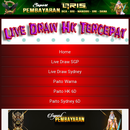
Home
Live Draw SGP
Live Draw Sydney
Paito Warna
Paito HK 6D
Paito Sydney 6D