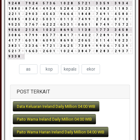
9
2
4
8
3
7
9
2
4
6
5
7
3
6
9
1
0
2
8
1
5
7
2
1
3
3
3
5
9
5
3
9
3
4
7
1
8
8
0
8
8
7
4
4
8
4
9
3
4
7
5
2
8
4
3
3
5
2
3
5
1
4
8
3
2
1
1
8
3
2
2
2
1
1
2
2
9
0
3
3
4
5
4
3
7
9
6
6
4
1
1
8
4
8
3
7
4
9
1
1
4
5
8
0
8
8
0
8
5
4
8
3
4
2
6
5
0
3
1
4
0
1
1
3
4
7
4
9
9
9
2
7
4
0
4
0
7
1
0
1
9
5
2
5
7
3
7
6
7
4
6
2
2
2
4
6
3
3
1
4
0
6
0
1
1
8
7
4
9
4
7
5
7
2
9
9
5
6
0
6
2
1
3
4
7
1
0
3
2
5
8
6
9
5
5
1
1
3
8
2
1
7
7
3
1
3
4
5
8
4
3
0
8
6
5
9
7
9
9
9
8
5
7
7
5
8
4
1
7
8
1
4
0
2
2
7
2
8
9
8
7
8
5
8
4
4
1
7
7
5
6
0
1
8
9
6
0
9
5
5
8
6
9
0
9
2
0
6
5
2
0
1
1
4
5
9
0
2
3
5
3
8
3
1
4
3
3
3
6
9
9
7
2
1
3
3
6
2
5
7
7
3
8
9
8
9
9
0
6
6
7
5
3
9
3
5
2
1
7
8
1
6
6
3
9
2
6
0
1
1
1
0
2
4
6
3
8
4
7
2
8
2
8
3
2
2
9
3
7
1
9
3
3
8
2
Clear
POST TERKAIT
Data Keluaran Ireland Daily Million 04:00 WIB
Paito Warna Ireland Daily Million 04:00 WIB
Paito Warna Harian Ireland Daily Million 04:00 WIB