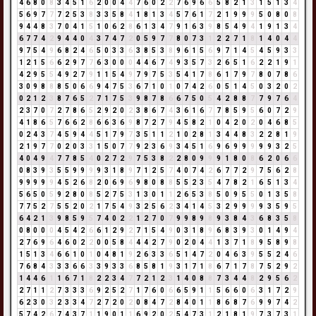
4
6
8
0
8
3
4
5
1
6
2
0
0
4
4
7
6
0
2
2
7
6
9
6
6
5
8
2
1
3
1
5
1
3
4
5
6
9
7
7
7
2
5
3
8
3
3
5
8
4
1
8
1
3
4
5
7
6
1
7
2
1
9
9
9
5
0
8
0
8
9
4
4
8
3
7
0
4
1
5
1
0
6
2
8
6
1
3
4
7
9
1
6
3
9
8
5
4
9
4
1
9
1
3
4
6
7
7
4
2
9
4
4
0
4
3
7
4
7
2
0
5
9
7
7
8
0
7
3
1
2
2
7
1
8
1
4
0
4
4
9
7
5
4
9
6
8
2
4
6
5
0
3
3
6
3
8
5
3
8
9
6
1
5
6
9
7
1
4
5
4
5
9
3
3
1
2
1
5
6
6
2
9
7
7
6
3
0
0
0
4
4
6
7
4
9
3
5
7
3
2
6
5
1
6
2
2
1
9
1
4
2
9
5
5
4
9
2
7
9
1
1
5
4
9
7
9
7
5
3
5
4
1
7
8
6
1
7
9
7
8
0
7
8
6
3
0
9
8
8
8
5
0
6
6
9
4
7
5
3
6
7
1
0
1
0
7
4
2
6
0
5
1
4
5
0
3
2
0
2
0
2
1
2
3
8
7
6
5
2
7
1
7
5
3
9
8
7
8
6
6
7
5
0
5
4
2
8
8
7
7
9
7
6
4
2
3
7
0
7
2
7
8
6
5
2
9
2
0
2
3
8
6
7
4
3
6
1
6
7
7
8
5
9
5
6
0
7
2
9
4
1
8
6
5
7
6
6
2
8
6
6
3
6
9
8
7
2
7
9
4
5
8
2
1
0
4
2
0
2
0
4
6
8
5
0
2
4
3
7
4
5
9
4
4
5
1
7
9
7
3
5
1
1
2
1
0
2
8
1
3
4
4
8
3
2
2
8
1
9
2
1
9
7
7
0
2
0
3
3
1
5
0
7
7
9
2
3
6
9
3
4
5
1
6
9
6
9
9
9
9
9
3
2
5
4
0
4
9
4
7
7
8
5
4
0
2
7
2
9
7
5
3
8
2
2
8
0
9
9
9
1
8
0
8
6
2
0
6
6
0
8
3
9
3
5
5
9
9
9
9
3
1
8
9
7
1
2
5
7
4
0
7
4
2
6
7
7
2
9
7
5
6
2
8
9
9
9
9
9
4
5
2
6
8
2
0
6
9
6
9
8
0
8
8
5
5
2
3
5
4
7
8
2
1
6
5
1
3
4
5
6
5
0
5
9
2
8
0
8
5
2
7
5
3
1
3
0
1
1
2
6
5
3
8
5
0
9
5
5
0
1
3
5
8
7
7
5
2
7
5
5
2
0
2
1
7
5
4
9
3
2
5
6
2
3
4
1
4
5
3
2
9
9
9
9
3
5
9
5
6
4
2
1
3
9
8
5
9
5
7
4
0
2
2
1
2
7
0
7
9
9
8
9
8
9
3
8
4
3
6
8
3
5
8
0
8
0
0
0
4
5
4
2
6
6
1
2
9
2
7
1
5
4
9
0
3
1
8
9
6
8
3
9
3
0
1
4
9
4
2
7
6
9
6
4
6
0
2
2
0
0
5
8
4
4
4
2
7
9
0
2
0
4
4
1
3
7
1
8
9
5
8
9
8
1
5
1
3
4
6
6
1
0
1
0
4
8
1
9
2
6
3
3
6
5
1
4
7
2
0
4
6
3
9
5
5
2
4
6
7
6
8
4
3
3
3
6
6
3
3
9
3
3
6
8
5
8
1
9
3
1
7
1
8
6
7
1
7
8
7
5
2
9
2
1
4
4
6
1
1
6
7
1
8
2
2
3
4
7
7
2
1
2
3
1
4
0
8
8
7
3
4
4
8
2
9
5
6
2
2
7
1
1
2
7
3
3
3
6
9
2
5
2
7
1
7
6
0
6
6
5
9
1
1
5
6
6
0
6
3
1
7
2
9
6
2
3
0
3
2
3
3
4
7
2
7
2
0
2
0
8
4
7
2
8
4
0
1
1
8
6
8
7
6
9
9
7
4
2
5
7
4
2
6
7
4
3
7
1
1
9
0
1
1
6
9
2
0
2
5
4
7
3
1
2
1
8
1
9
7
3
7
3
1