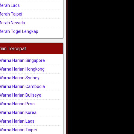
Merah Laos
erah Taipei
Merah Nevada
Merah Togel Lengkap
rian Tercepat
Warna Harian Singapore
 Warna Harian Hongkong
Warna Harian Sydney
 Warna Harian Cambodia
Warna Harian Bullseye
Warna Harian Pcso
Warna Harian Korea
Warna Harian Laos
Warna Harian Taipei