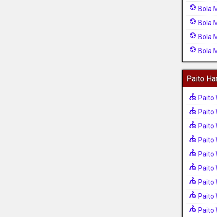
Bola 
Bola M
Bola 
Bola 
Paito Ha
Paito 
Paito
Paito 
Paito
Paito 
Paito 
Paito 
Paito 
Paito 