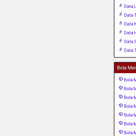
Data 
Data T
Data 
Data 
Data 
Data 
Bola Me
Bola 
Bola 
Bola 
Bola 
Bola M
Bola 
Bola 