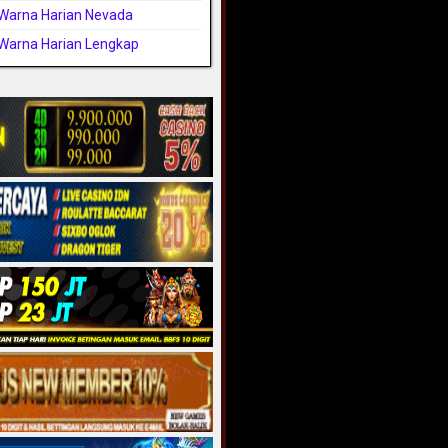
Warna Harian Nevada
Warna Harian Lengkap