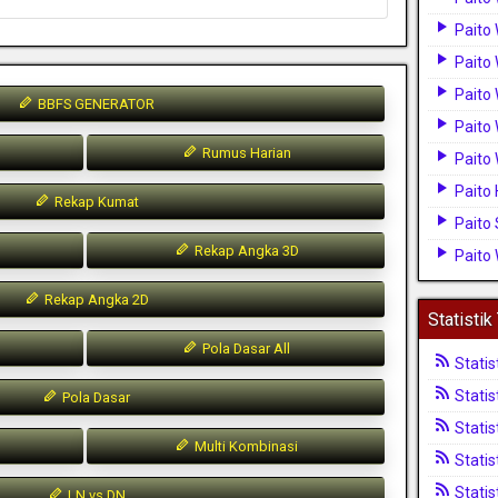
Paito
Paito
Paito
BBFS GENERATOR
Paito 
Rumus Harian
Paito
Paito 
Rekap Kumat
Paito
Rekap Angka 3D
Paito
Rekap Angka 2D
Statistik
Pola Dasar All
Statis
Statis
Pola Dasar
Statis
Multi Kombinasi
Statis
Statis
LN vs DN