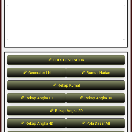
BBFS GENERATOR
Generator LN
Rumus Harian
Rekap Kumat
Rekap Angka CT
Rekap Angka 3D
Rekap Angka 2D
Rekap Angka 4D
Pola Dasar All