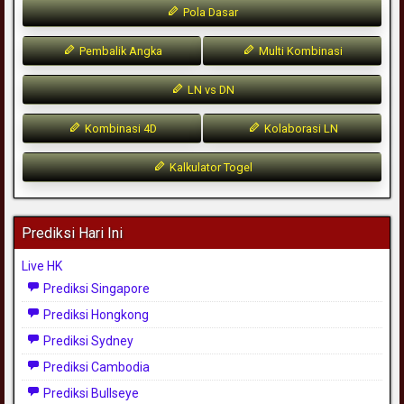
Pola Dasar
Pembalik Angka
Multi Kombinasi
LN vs DN
Kombinasi 4D
Kolaborasi LN
Kalkulator Togel
Prediksi Hari Ini
Live HK
Prediksi Singapore
Prediksi Hongkong
Prediksi Sydney
Prediksi Cambodia
Prediksi Bullseye