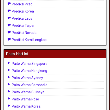
Prediksi Pcso
Prediksi Korea
Prediksi Laos
Prediksi Taipei
Prediksi Nevada
Prediksi Kami Lengkap
Paito Hari Ini
Paito Warna Singapore
Paito Warna Hongkong
Paito Warna Sydney
Paito Warna Cambodia
Paito Warna Bullseye
Paito Warna Pcso
Paito Warna Korea