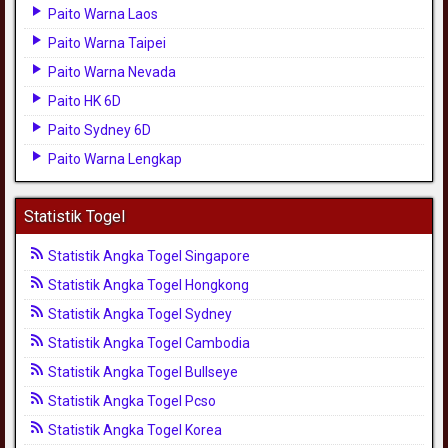
Paito Warna Laos
Paito Warna Taipei
Paito Warna Nevada
Paito HK 6D
Paito Sydney 6D
Paito Warna Lengkap
Statistik Togel
Statistik Angka Togel Singapore
Statistik Angka Togel Hongkong
Statistik Angka Togel Sydney
Statistik Angka Togel Cambodia
Statistik Angka Togel Bullseye
Statistik Angka Togel Pcso
Statistik Angka Togel Korea