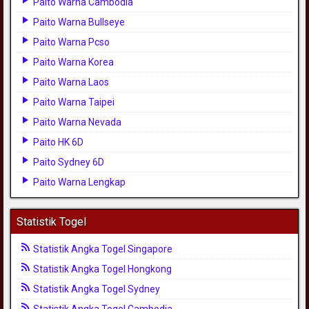
Paito Warna Cambodia
Paito Warna Bullseye
Paito Warna Pcso
Paito Warna Korea
Paito Warna Laos
Paito Warna Taipei
Paito Warna Nevada
Paito HK 6D
Paito Sydney 6D
Paito Warna Lengkap
Statistik Togel
Statistik Angka Togel Singapore
Statistik Angka Togel Hongkong
Statistik Angka Togel Sydney
Statistik Angka Togel Cambodia