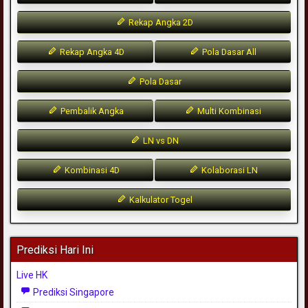
Rekap Angka 2D
Rekap Angka 4D
Pola Dasar All
Pola Dasar
Pembalik Angka
Multi Kombinasi
LN vs DN
Kombinasi 4D
Kolaborasi LN
Kalkulator Togel
Prediksi Hari Ini
Live HK
Prediksi Singapore