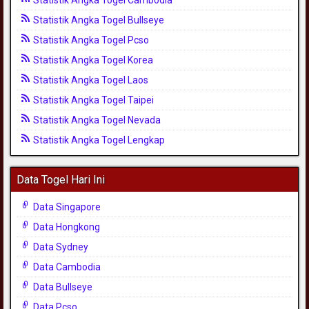
Statistik Angka Togel Bullseye
Statistik Angka Togel Pcso
Statistik Angka Togel Korea
Statistik Angka Togel Laos
Statistik Angka Togel Taipei
Statistik Angka Togel Nevada
Statistik Angka Togel Lengkap
Data Togel Hari Ini
Data Singapore
Data Hongkong
Data Sydney
Data Cambodia
Data Bullseye
Data Pcso