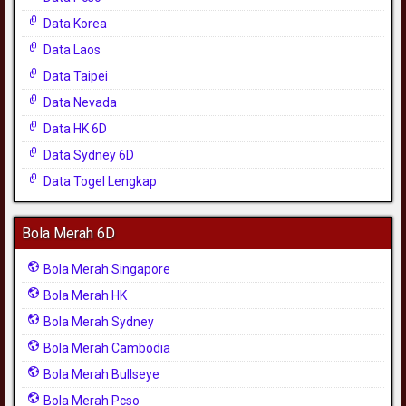
Data Korea
Data Laos
Data Taipei
Data Nevada
Data HK 6D
Data Sydney 6D
Data Togel Lengkap
Bola Merah 6D
Bola Merah Singapore
Bola Merah HK
Bola Merah Sydney
Bola Merah Cambodia
Bola Merah Bullseye
Bola Merah Pcso