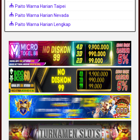
Paito Warna Harian Taipei
Paito Warna Harian Nevada
Paito Warna Harian Lengkap