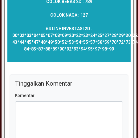
COLOK BEBAS 2D :
789
COLOK NAGA :
127
64 LINE INVESTASI 2D :
00*02*03*04*05*07*08*09*20*22*23*24*25*27*28*29*30*32
43*44*45*47*48*49*50*52*53*54*55*57*58*59*70*72*73*74
84*85*87*88*89*90*92*93*94*95*97*98*99
Tinggalkan Komentar
Komentar