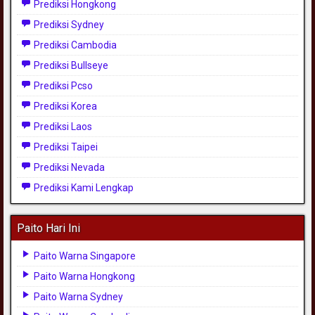
Prediksi Hongkong
Prediksi Sydney
Prediksi Cambodia
Prediksi Bullseye
Prediksi Pcso
Prediksi Korea
Prediksi Laos
Prediksi Taipei
Prediksi Nevada
Prediksi Kami Lengkap
Paito Hari Ini
Paito Warna Singapore
Paito Warna Hongkong
Paito Warna Sydney