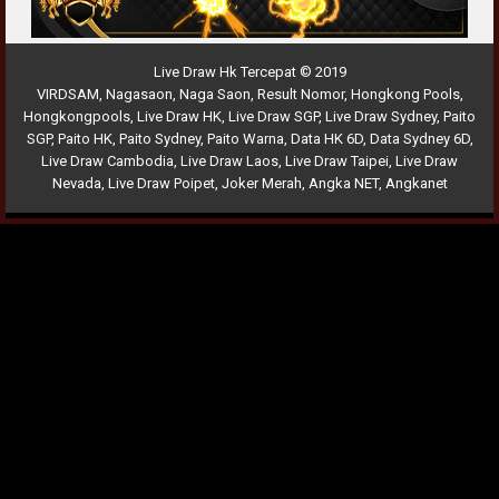
Live Draw Hk Tercepat © 2019
VIRDSAM
,
Nagasaon
,
Naga Saon
,
Result Nomor
,
Hongkong Pools
,
Hongkongpools
,
Live Draw HK
,
Live Draw SGP
,
Live Draw Sydney
,
Paito
SGP
,
Paito HK
,
Paito Sydney
,
Paito Warna
,
Data HK 6D
,
Data Sydney 6D
,
Live Draw Cambodia
,
Live Draw Laos
,
Live Draw Taipei
,
Live Draw
Nevada
,
Live Draw Poipet
,
Joker Merah
,
Angka NET
,
Angkanet