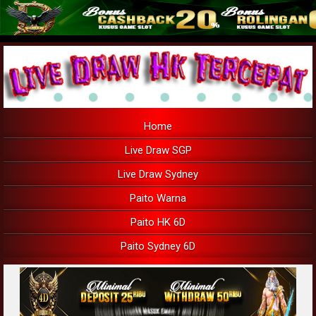
Home
Live Draw SGP
Live Draw Sydney
Paito Warna
Paito HK 6D
Paito Sydney 6D