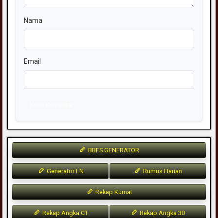
Nama
Email
Kirim Komentar
BBFS GENERATOR
Generator LN
Rumus Harian
Rekap Kumat
Rekap Angka CT
Rekap Angka 3D