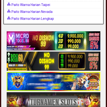
Paito Warna Harian Taipei
Paito Warna Harian Nevada
Paito Warna Harian Lengkap