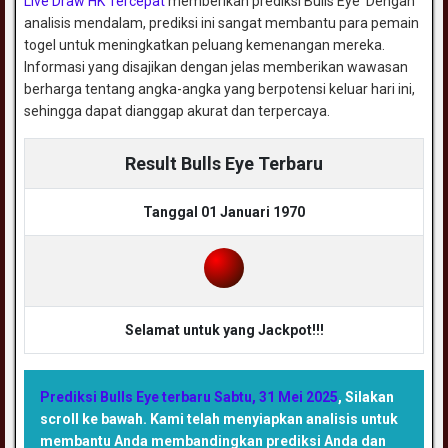
Live Draw HK Tercepat
memberikan prediksi Bulls Eye Dengan
analisis mendalam, prediksi ini sangat membantu para pemain
togel untuk meningkatkan peluang kemenangan mereka.
Informasi yang disajikan dengan jelas memberikan wawasan
berharga tentang angka-angka yang berpotensi keluar hari ini,
sehingga dapat dianggap akurat dan terpercaya.
Result Bulls Eye Terbaru
Tanggal 01 Januari 1970
Selamat untuk yang Jackpot!!!
Prediksi Bulls Eye terbaru Sabtu, 31 Mei 2025
,
Silakan
scroll ke bawah. Kami telah menyiapkan analisis untuk
membantu Anda membandingkan prediksi Anda dan