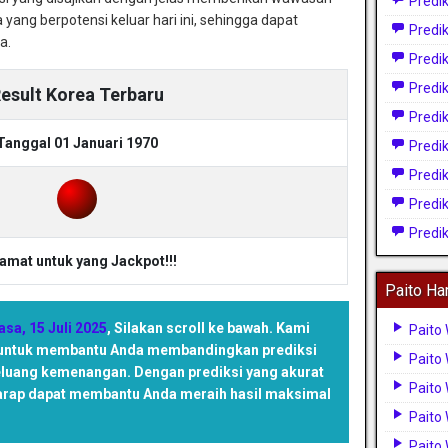
Predik
yang berpotensi keluar hari ini, sehingga dapat
Predi
a.
Predik
Predik
esult Korea Terbaru
Predik
Tanggal 01 Januari 1970
Predik
Predik
Predik
Predik
amat untuk yang Jackpot!!!
Paito Har
asa, 15 Juli 2025
,
Silakan scroll ke bawah. Kami
Paito 
s untuk membantu Anda membandingkan prediksi
Paito
luang kemenangan. Dengan prediksi yang akurat
Paito
harap dapat membantu Anda meraih hasil maksimal
Paito
Paito 