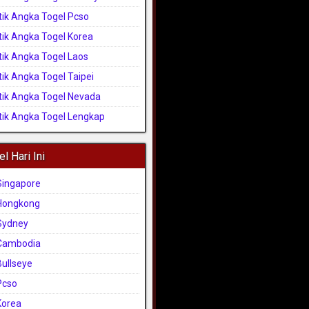
tik Angka Togel Pcso
tik Angka Togel Korea
tik Angka Togel Laos
tik Angka Togel Taipei
tik Angka Togel Nevada
tik Angka Togel Lengkap
l Hari Ini
Singapore
Hongkong
Sydney
Cambodia
ullseye
Pcso
Korea