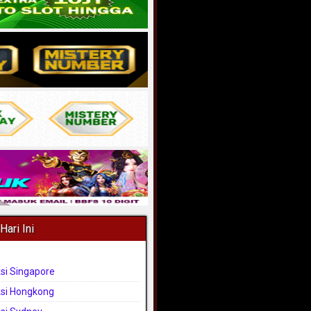
Hari Ini
si Singapore
ksi Hongkong