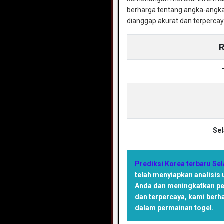
berharga tentang angka-angka 
dianggap akurat dan terpercay
R
Sel
Prediksi Korea terbaru Sel
telah menyiapkan analisi
Anda dan meningkatkan pe
dan terpercaya, kami ber
dalam permainan togel.