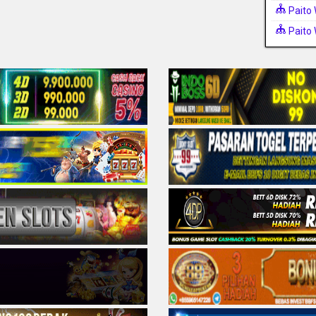
Paito 
Paito 