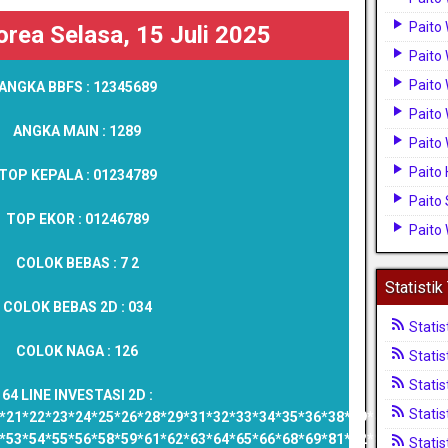
Paito
orea Selasa, 15 Juli 2025
Paito
Paito
ANGKA BBFS :
12345689
Paito 
ANGKA MAIN :
1289
Paito
Paito 
TOP KEPALA :
01234789
Paito
TOP EKOR :
01246789
Paito
COLOK BEBAS :
7 2
Statistik
COLOK BEBAS 2D :
034
Statis
COLOK NAGA :
126
Statis
Statis
64 LINE INVESTASI 2D :
Statis
*21*22*23*24*25*26*28*29*31*32*33*34*35*36*38*39*41*42
*53*54*55*56*58*59*61*62*63*64*65*66*68*69*81*82*83
Statis