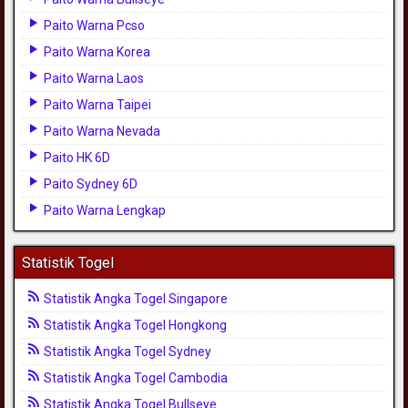
Paito Warna Pcso
Paito Warna Korea
Paito Warna Laos
Paito Warna Taipei
Paito Warna Nevada
Paito HK 6D
Paito Sydney 6D
Paito Warna Lengkap
Statistik Togel
Statistik Angka Togel Singapore
Statistik Angka Togel Hongkong
Statistik Angka Togel Sydney
Statistik Angka Togel Cambodia
Statistik Angka Togel Bullseye