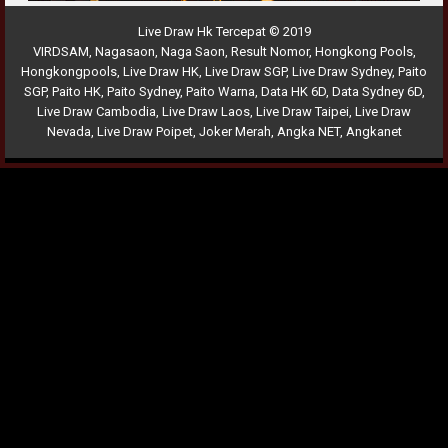
Live Draw Hk Tercepat © 2019
VIRDSAM
,
Nagasaon
,
Naga Saon
,
Result Nomor
,
Hongkong Pools
,
Hongkongpools
,
Live Draw HK
,
Live Draw SGP
,
Live Draw Sydney
,
Paito
SGP
,
Paito HK
,
Paito Sydney
,
Paito Warna
,
Data HK 6D
,
Data Sydney 6D
,
Live Draw Cambodia
,
Live Draw Laos
,
Live Draw Taipei
,
Live Draw
Nevada
,
Live Draw Poipet
,
Joker Merah
,
Angka NET
,
Angkanet