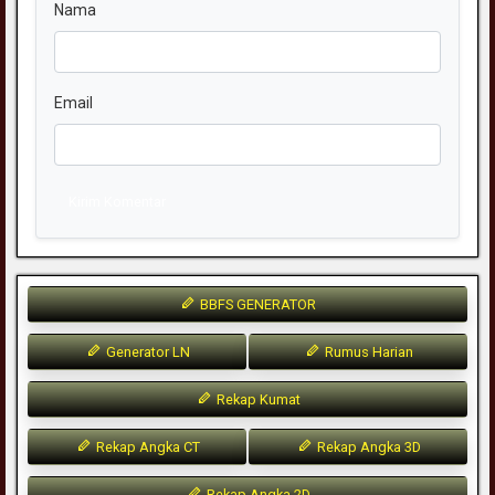
Nama
Email
Kirim Komentar
BBFS GENERATOR
Generator LN
Rumus Harian
Rekap Kumat
Rekap Angka CT
Rekap Angka 3D
Rekap Angka 2D