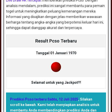
Live Draw HK Tercepat
memberikan prediksi Pcso Dengan
analisis mendalam, prediksi ini sangat membantu para pemain
togel untuk meningkatkan peluang kemenangan mereka.
Informasi yang disajikan dengan jelas memberikan wawasan
berharga tentang angka-angka yang berpotensi keluar hari ini,
sehingga dapat dianggap akurat dan terpercaya.
Result Pcso Terbaru
Tanggal 01 Januari 1970
Selamat untuk yang Jackpot!!!
Prediksi Pcso terbaru Sabtu, 12 Juli 2025
,
Silakan
scroll ke bawah. Kami telah menyiapkan analisis untuk
membantu Anda membandingkan prediksi Anda dan