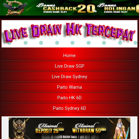
Home
Live Draw SGP
Live Draw Sydney
Paito Warna
Paito HK 6D
Paito Sydney 6D