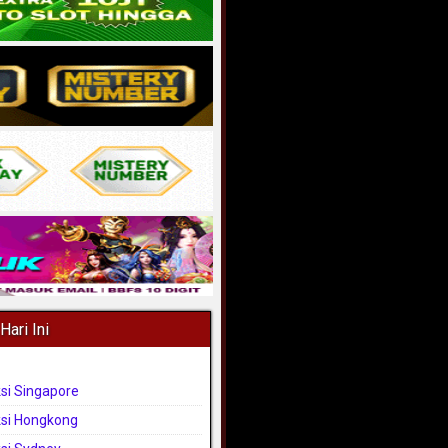
Hari Ini
si Singapore
ksi Hongkong