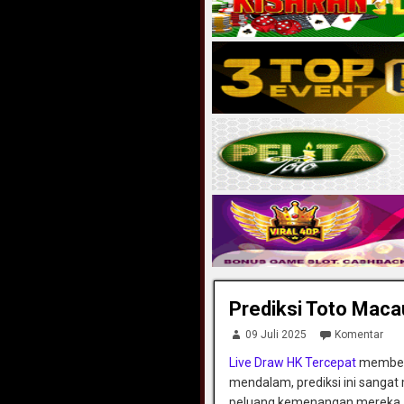
Prediksi Toto Maca
09 Juli 2025
Komentar
Live Draw HK Tercepat
memberi
mendalam, prediksi ini sanga
peluang kemenangan mereka. I