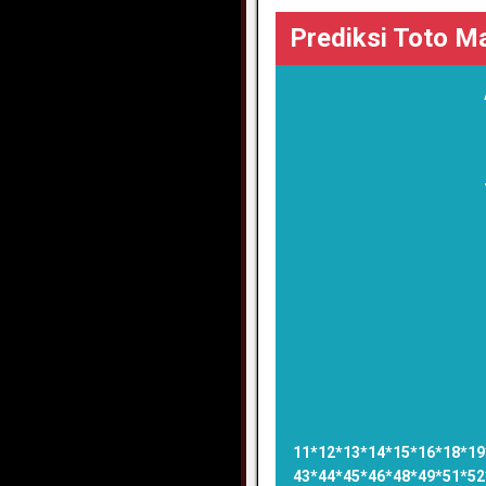
Prediksi Toto M
11*12*13*14*15*16*18*19
43*44*45*46*48*49*51*52