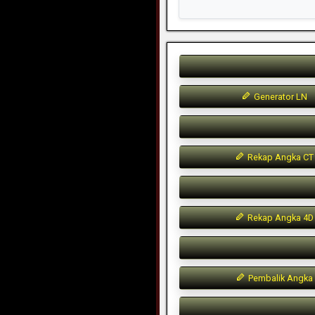
Generator LN
Rekap Angka CT
Rekap Angka 4D
Pembalik Angka