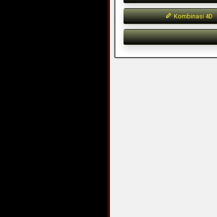
Kombinasi 4D