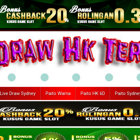
Live Draw Sydney
Paito Warna
Paito HK 6D
Paito Sydne