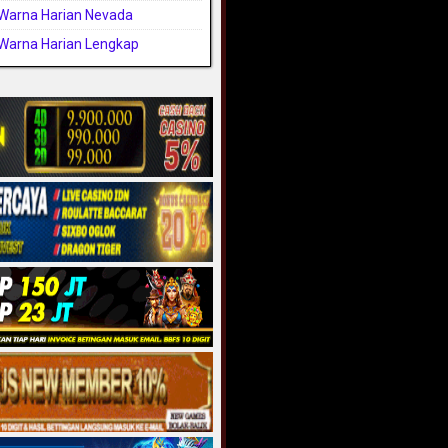
Warna Harian Nevada
Warna Harian Lengkap