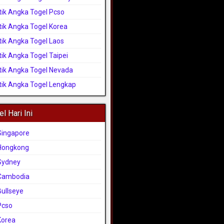
tik Angka Togel Pcso
tik Angka Togel Korea
tik Angka Togel Laos
tik Angka Togel Taipei
tik Angka Togel Nevada
tik Angka Togel Lengkap
l Hari Ini
Singapore
Hongkong
Sydney
Cambodia
ullseye
Pcso
Korea