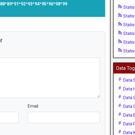
*88*89*91*92*93*94*95*96*98*99
Statis
Statis
Statis
Statis
r
Statis
Statis
Data Toge
Data 
Data 
Data 
Email
Data 
Data B
Data 
Data 