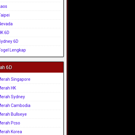
Laos
aipei
Nevada
HK 6D
Sydney 6D
Togel Lengkap
rah 6D
Merah Singapore
Merah HK
Merah Sydney
Merah Cambodia
erah Bullseye
Merah Pcso
Merah Korea