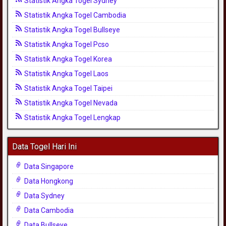
Statistik Angka Togel Sydney
Statistik Angka Togel Cambodia
Statistik Angka Togel Bullseye
Statistik Angka Togel Pcso
Statistik Angka Togel Korea
Statistik Angka Togel Laos
Statistik Angka Togel Taipei
Statistik Angka Togel Nevada
Statistik Angka Togel Lengkap
Data Togel Hari Ini
Data Singapore
Data Hongkong
Data Sydney
Data Cambodia
Data Bullseye