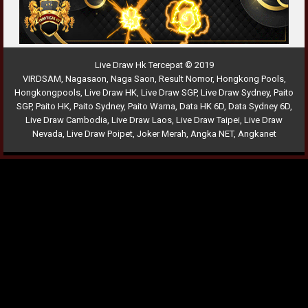
Live Draw Hk Tercepat © 2019
VIRDSAM
,
Nagasaon
,
Naga Saon
,
Result Nomor
,
Hongkong Pools
,
Hongkongpools
,
Live Draw HK
,
Live Draw SGP
,
Live Draw Sydney
,
Paito
SGP
,
Paito HK
,
Paito Sydney
,
Paito Warna
,
Data HK 6D
,
Data Sydney 6D
,
Live Draw Cambodia
,
Live Draw Laos
,
Live Draw Taipei
,
Live Draw
Nevada
,
Live Draw Poipet
,
Joker Merah
,
Angka NET
,
Angkanet