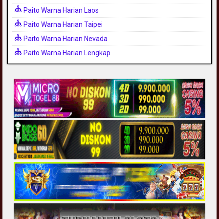
Paito Warna Harian Laos
Paito Warna Harian Taipei
Paito Warna Harian Nevada
Paito Warna Harian Lengkap