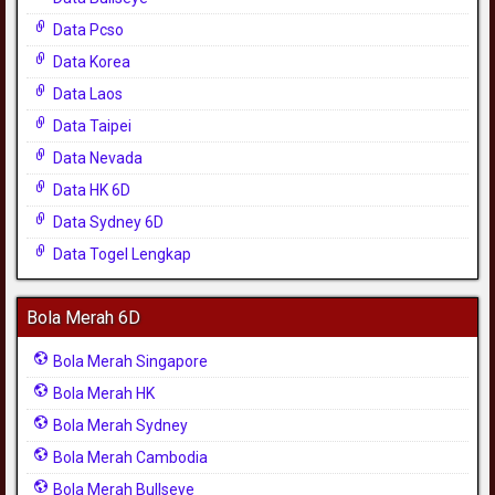
Data Pcso
Data Korea
Data Laos
Data Taipei
Data Nevada
Data HK 6D
Data Sydney 6D
Data Togel Lengkap
Bola Merah 6D
Bola Merah Singapore
Bola Merah HK
Bola Merah Sydney
Bola Merah Cambodia
Bola Merah Bullseye