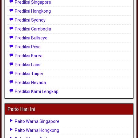
Prediksi Singapore
Prediksi Hongkong
Prediksi Sydney
Prediksi Cambodia
Prediksi Bullseye
Prediksi Pcso
Prediksi Korea
Prediksi Laos
Prediksi Taipei
Prediksi Nevada
Prediksi Kami Lengkap
Paito Hari Ini
Paito Warna Singapore
Paito Warna Hongkong