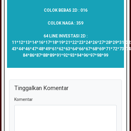
COLOK BEBAS 2D :
016
COLOK NAGA :
359
64 LINE INVESTASI 2D :
11*12*13*14*16*17*18*19*21*22*23*24*26*27*28*29*31*32
43*44*46*47*48*49*61*62*63*64*66*67*68*69*71*72*73*74
84*86*87*88*89*91*92*93*94*96*97*98*99
Tinggalkan Komentar
Komentar