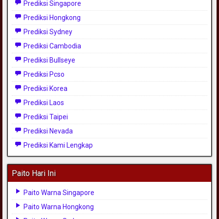
Prediksi Singapore
Prediksi Hongkong
Prediksi Sydney
Prediksi Cambodia
Prediksi Bullseye
Prediksi Pcso
Prediksi Korea
Prediksi Laos
Prediksi Taipei
Prediksi Nevada
Prediksi Kami Lengkap
Paito Hari Ini
Paito Warna Singapore
Paito Warna Hongkong