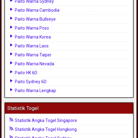
Paito Warna Sydney
Paito Warna Cambodia
Paito Warna Bullseye
Paito Warna Pcso
Paito Warna Korea
Paito Warna Laos
Paito Warna Taipei
Paito Warna Nevada
Paito HK 6D
Paito Sydney 6D
Paito Warna Lengkap
Statistik Togel
Statistik Angka Togel Singapore
Statistik Angka Togel Hongkong