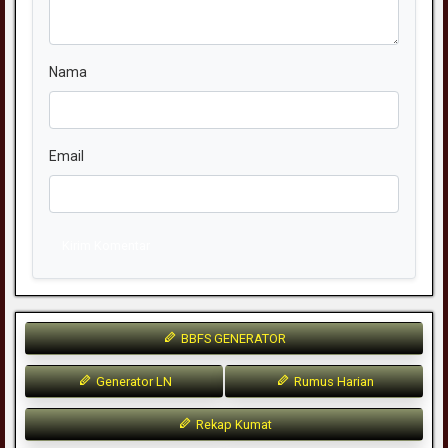
Nama
Email
Kirim Komentar
BBFS GENERATOR
Generator LN
Rumus Harian
Rekap Kumat