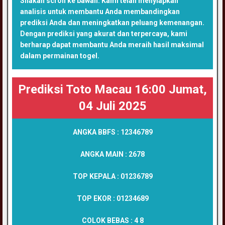
Silakan scroll ke bawah. Kami telah menyiapkan
analisis untuk membantu Anda membandingkan
prediksi Anda dan meningkatkan peluang kemenangan.
Dengan prediksi yang akurat dan terpercaya, kami
berharap dapat membantu Anda meraih hasil maksimal
dalam permainan togel.
Prediksi Toto Macau 16:00 Jumat,
04 Juli 2025
ANGKA BBFS :
12346789
ANGKA MAIN :
2678
TOP KEPALA :
01236789
TOP EKOR :
01234689
COLOK BEBAS :
4 8