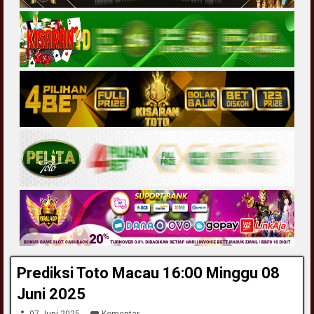
Prediksi Toto Macau 16:00 Minggu 08
Juni 2025
07 Juni 2025
Komentar