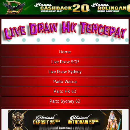
Home
Live Draw SGP
Live Draw Sydney
Paito Warna
Paito HK 6D
Paito Sydney 6D