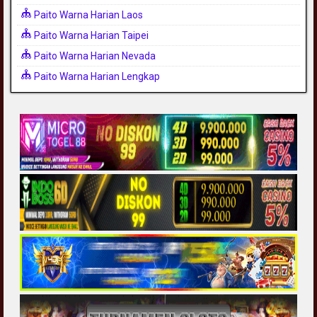
Paito Warna Harian Laos
Paito Warna Harian Taipei
Paito Warna Harian Nevada
Paito Warna Harian Lengkap