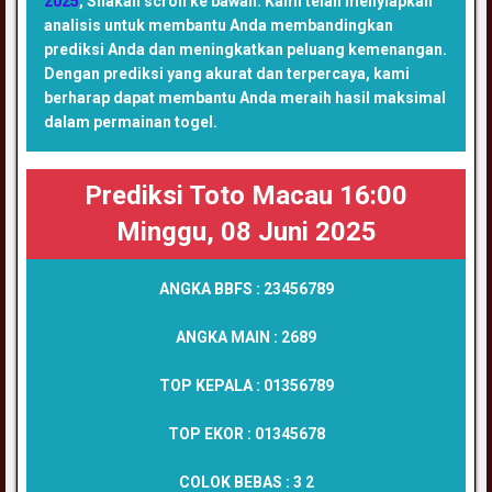
2025
,
Silakan scroll ke bawah. Kami telah menyiapkan
analisis untuk membantu Anda membandingkan
prediksi Anda dan meningkatkan peluang kemenangan.
Dengan prediksi yang akurat dan terpercaya, kami
berharap dapat membantu Anda meraih hasil maksimal
dalam permainan togel.
Prediksi Toto Macau 16:00
Minggu, 08 Juni 2025
ANGKA BBFS :
23456789
ANGKA MAIN :
2689
TOP KEPALA :
01356789
TOP EKOR :
01345678
COLOK BEBAS :
3 2