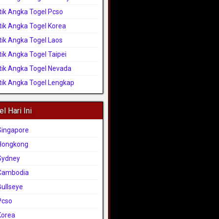
tik Angka Togel Pcso
tik Angka Togel Korea
tik Angka Togel Laos
tik Angka Togel Taipei
tik Angka Togel Nevada
tik Angka Togel Lengkap
l Hari Ini
Singapore
Hongkong
Sydney
Cambodia
ullseye
Pcso
Korea