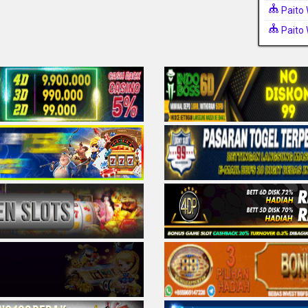
Paito 
Paito 