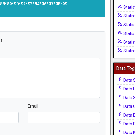
*88*89*90*92*93*94*96*97*98*99
Statis
Statis
Statis
Statis
r
Statis
Statis
Data Toge
Data 
Data 
Data 
Email
Data 
Data B
Data 
Data 