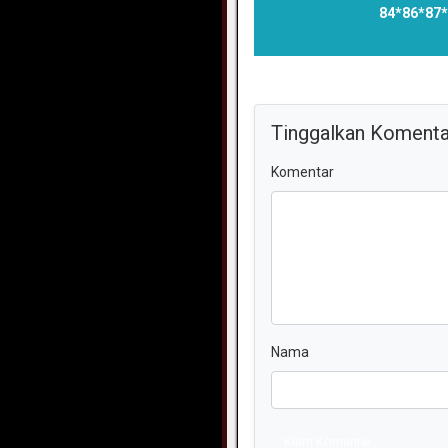
84*86*87
Tinggalkan Komenta
Komentar
Nama
Kirim Komentar