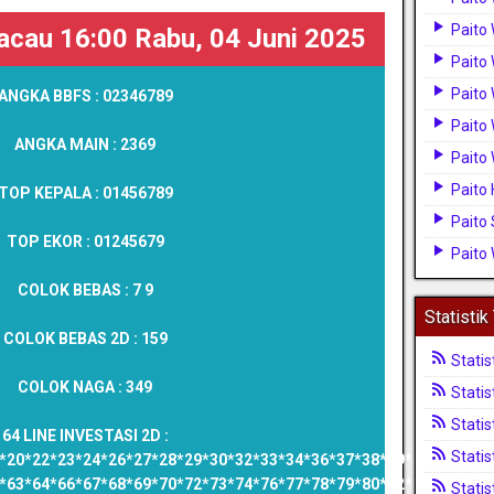
Paito
acau 16:00 Rabu, 04 Juni 2025
Paito
Paito
ANGKA BBFS :
02346789
Paito 
ANGKA MAIN :
2369
Paito
Paito 
TOP KEPALA :
01456789
Paito
TOP EKOR :
01245679
Paito
COLOK BEBAS :
7 9
Statistik
COLOK BEBAS 2D :
159
Statis
COLOK NAGA :
349
Statis
Statis
64 LINE INVESTASI 2D :
Statis
*20*22*23*24*26*27*28*29*30*32*33*34*36*37*38*39*40*42
*63*64*66*67*68*69*70*72*73*74*76*77*78*79*80*82*83
Statis