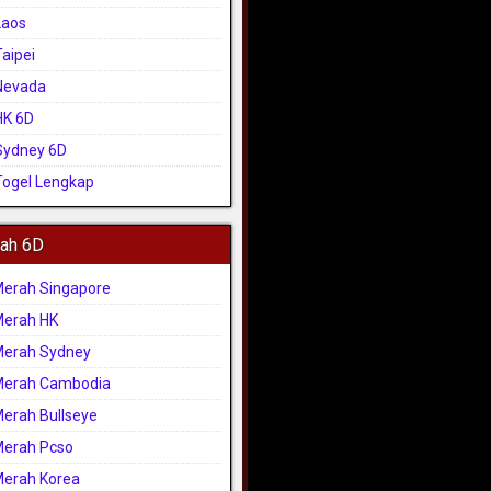
Laos
aipei
Nevada
HK 6D
Sydney 6D
Togel Lengkap
rah 6D
Merah Singapore
Merah HK
Merah Sydney
Merah Cambodia
erah Bullseye
Merah Pcso
Merah Korea