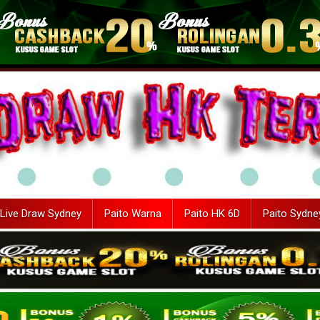
Live Draw Sydney
Paito Warna
Paito HK 6D
Paito Sydne