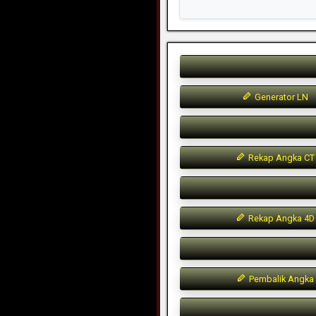
Generator LN
Rekap Angka CT
Rekap Angka 4D
Pembalik Angka