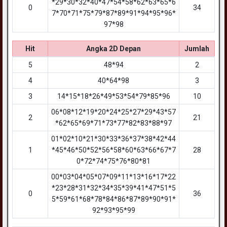
*29*30*32*40*47*54*58*62*63*65*6
0
34
7*70*71*75*79*87*89*91*94*95*96*
97*98
Hit
Angka 2D Depan
Jumlah
5
48*94
2
4
40*64*98
3
3
14*15*18*26*49*53*54*79*85*96
10
06*08*12*19*20*24*25*27*29*43*57
2
21
*62*65*69*71*73*77*82*83*88*97
01*02*10*21*30*33*36*37*38*42*44
1
*45*46*50*52*56*58*60*63*66*67*7
28
0*72*74*75*76*80*81
00*03*04*05*07*09*11*13*16*17*22
*23*28*31*32*34*35*39*41*47*51*5
0
36
5*59*61*68*78*84*86*87*89*90*91*
92*93*95*99