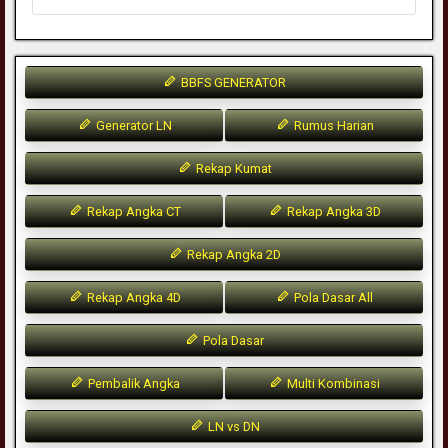
BBFS GENERATOR
Generator LN
Rumus Harian
Rekap Kumat
Rekap Angka CT
Rekap Angka 3D
Rekap Angka 2D
Rekap Angka 4D
Pola Dasar All
Pola Dasar
Pembalik Angka
Multi Kombinasi
LN vs DN