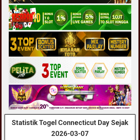
Statistik Togel Connecticut Day Sejak
2026-03-07