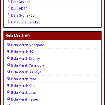
Data Nevada
Data HK 6D
Data Sydney 6D
Data Togel Lengkap
Bola Merah 6D
Bola Merah Singapore
Bola Merah HK
Bola Merah Sydney
Bola Merah Cambodia
Bola Merah Bullseye
Bola Merah Pcso
Bola Merah Korea
Bola Merah Laos
Bola Merah Taipei