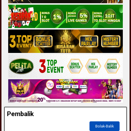
Pembalik
Bersihkan
Seleksi
Bolak-Balik