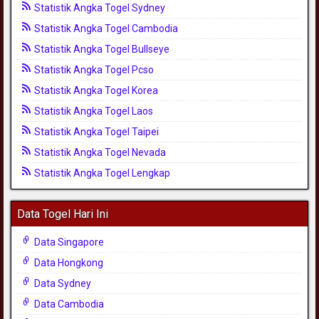
Statistik Angka Togel Sydney
Statistik Angka Togel Cambodia
Statistik Angka Togel Bullseye
Statistik Angka Togel Pcso
Statistik Angka Togel Korea
Statistik Angka Togel Laos
Statistik Angka Togel Taipei
Statistik Angka Togel Nevada
Statistik Angka Togel Lengkap
Data Togel Hari Ini
Data Singapore
Data Hongkong
Data Sydney
Data Cambodia