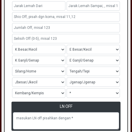
LN OFF