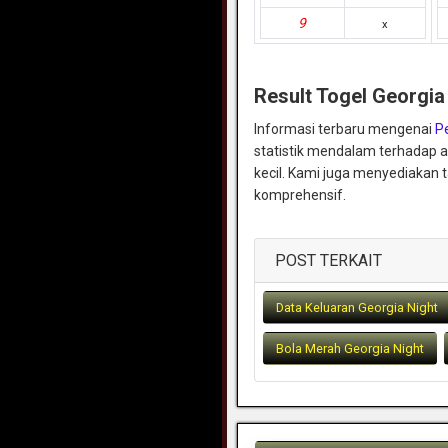
9
x
Result Togel Georgia
Informasi terbaru mengenai
P
statistik mendalam terhadap an
kecil. Kami juga menyediakan 
komprehensif.
POST TERKAIT
Data Keluaran Georgia Night
Bola Merah Georgia Night