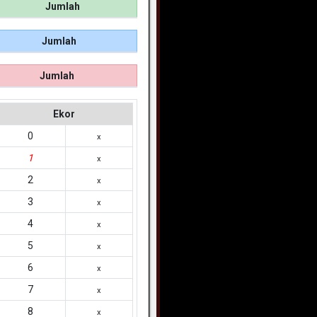
Jumlah
Jumlah
Jumlah
Ekor
0
x
1
x
2
x
3
x
4
x
5
x
6
x
7
x
8
x