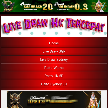
Home
Live Draw SGP
Live Draw Sydney
Paito Warna
Paito HK 6D
Paito Sydney 6D