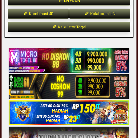
LN vs DN
Kombinasi 4D
Kolaborasi LN
Kalkulator Togel