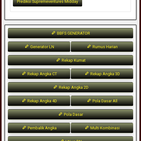
Prediksi Supremeventures Midday
BBFS GENERATOR
Generator LN
Rumus Harian
Rekap Kumat
Rekap Angka CT
Rekap Angka 3D
Rekap Angka 2D
Rekap Angka 4D
Pola Dasar All
Pola Dasar
Pembalik Angka
Multi Kombinasi