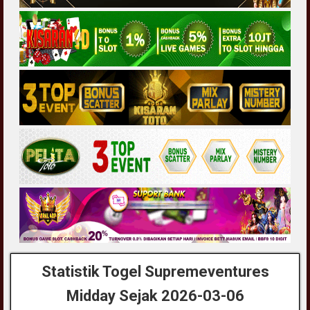
Statistik Togel Supremeventures
Midday Sejak 2026-03-06