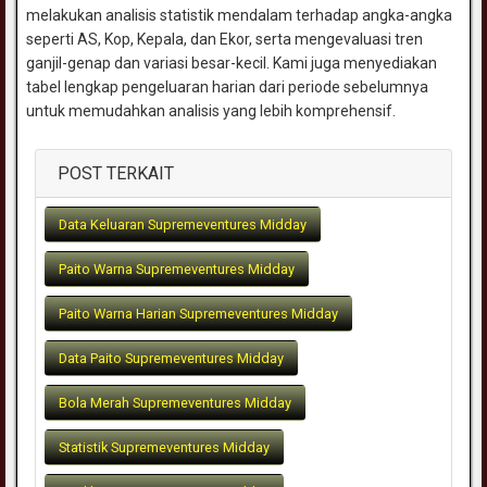
melakukan analisis statistik mendalam terhadap angka-angka
seperti AS, Kop, Kepala, dan Ekor, serta mengevaluasi tren
ganjil-genap dan variasi besar-kecil. Kami juga menyediakan
tabel lengkap pengeluaran harian dari periode sebelumnya
untuk memudahkan analisis yang lebih komprehensif.
POST TERKAIT
Data Keluaran Supremeventures Midday
Paito Warna Supremeventures Midday
Paito Warna Harian Supremeventures Midday
Data Paito Supremeventures Midday
Bola Merah Supremeventures Midday
Statistik Supremeventures Midday