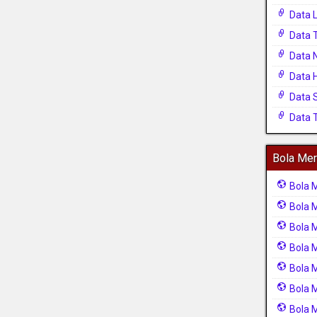
Data 
Data T
Data 
Data 
Data 
Data 
Bola Me
Bola 
Bola 
Bola 
Bola 
Bola M
Bola 
Bola 