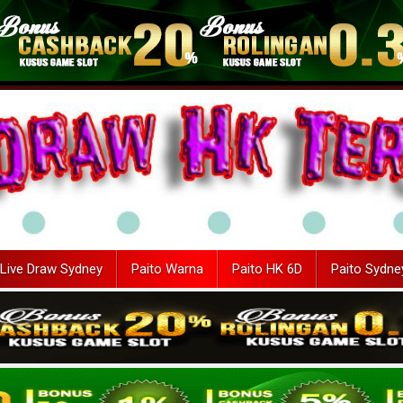
Live Draw Sydney
Paito Warna
Paito HK 6D
Paito Sydne