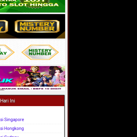
Hari Ini
si Singapore
ksi Hongkong