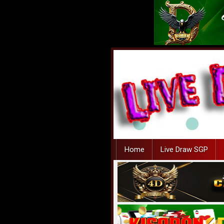
Home
Live Draw SGP