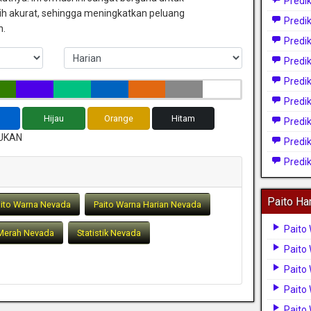
Predik
ih akurat, sehingga meningkatkan peluang
Predi
n.
Predik
Predik
Predik
Predik
Hijau
Orange
Hitam
Predik
UKAN
Predik
Predik
Paito Har
ito Warna Nevada
Paito Warna Harian Nevada
Paito 
Merah Nevada
Statistik Nevada
Paito
Paito
Paito
Paito 