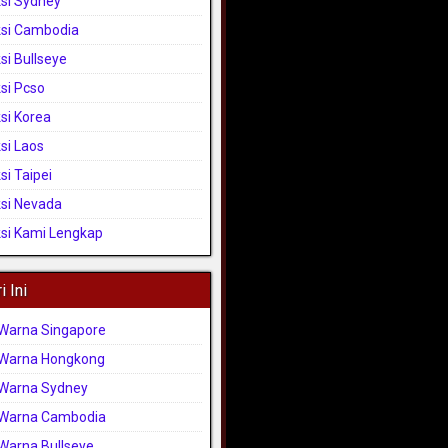
si Sydney
ksi Cambodia
si Bullseye
si Pcso
si Korea
si Laos
si Taipei
si Nevada
si Kami Lengkap
i Ini
Warna Singapore
 Warna Hongkong
 Warna Sydney
 Warna Cambodia
Warna Bullseye