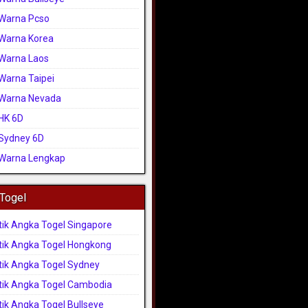
 Warna Pcso
 Warna Korea
 Warna Laos
Warna Taipei
 Warna Nevada
HK 6D
 Sydney 6D
 Warna Lengkap
 Togel
tik Angka Togel Singapore
tik Angka Togel Hongkong
tik Angka Togel Sydney
tik Angka Togel Cambodia
tik Angka Togel Bullseye