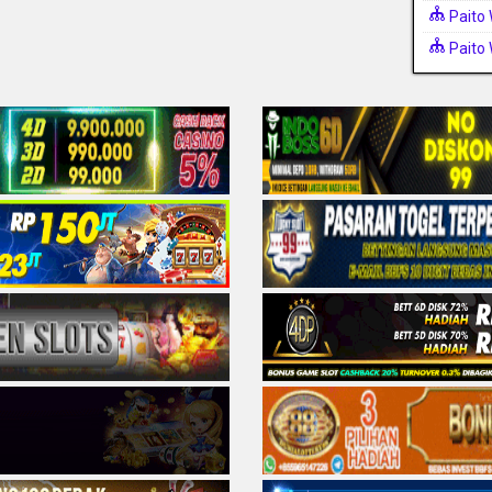
Paito 
Paito 