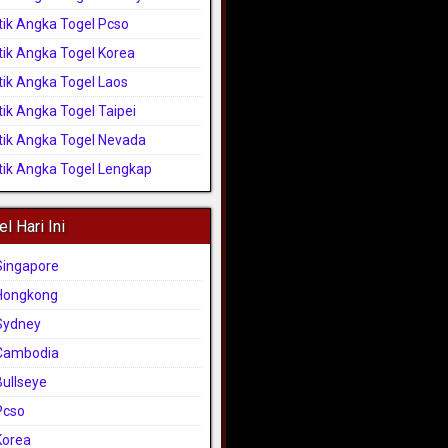
tik Angka Togel Pcso
tik Angka Togel Korea
tik Angka Togel Laos
tik Angka Togel Taipei
tik Angka Togel Nevada
tik Angka Togel Lengkap
l Hari Ini
Singapore
Hongkong
Sydney
Cambodia
ullseye
Pcso
Korea