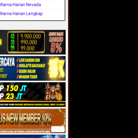
Warna Harian Nevada
Warna Harian Lengkap