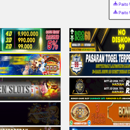
Paito 
Paito 