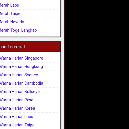
Merah Laos
erah Taipei
Merah Nevada
Merah Togel Lengkap
rian Tercepat
Warna Harian Singapore
 Warna Harian Hongkong
Warna Harian Sydney
 Warna Harian Cambodia
Warna Harian Bullseye
Warna Harian Pcso
Warna Harian Korea
Warna Harian Laos
Warna Harian Taipei