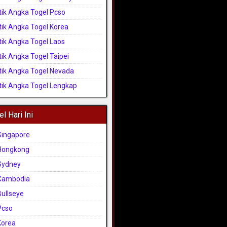
tik Angka Togel Pcso
tik Angka Togel Korea
tik Angka Togel Laos
tik Angka Togel Taipei
tik Angka Togel Nevada
tik Angka Togel Lengkap
l Hari Ini
Singapore
Hongkong
Sydney
Cambodia
ullseye
Pcso
Korea