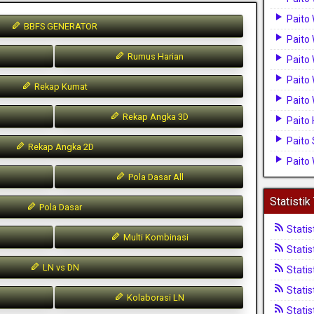
Paito
BBFS GENERATOR
Paito
Rumus Harian
Paito
Paito 
Rekap Kumat
Paito
Rekap Angka 3D
Paito 
Paito
Rekap Angka 2D
Paito
Pola Dasar All
Statistik
Pola Dasar
Statis
Multi Kombinasi
Statis
LN vs DN
Statis
Statis
Kolaborasi LN
Statis