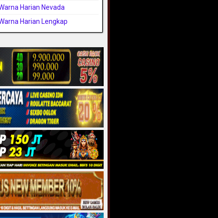
Warna Harian Nevada
Warna Harian Lengkap