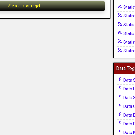
Kalkulator Togel
Statis
Statis
Statis
Statis
Statis
Statis
Data Toge
Data 
Data 
Data 
Data 
Data B
Data 
Data 