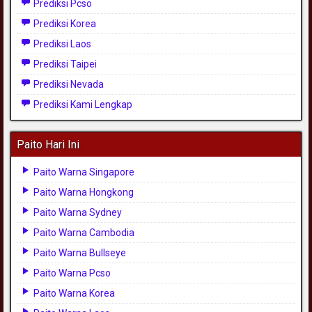
Prediksi Pcso
Prediksi Korea
Prediksi Laos
Prediksi Taipei
Prediksi Nevada
Prediksi Kami Lengkap
Paito Hari Ini
Paito Warna Singapore
Paito Warna Hongkong
Paito Warna Sydney
Paito Warna Cambodia
Paito Warna Bullseye
Paito Warna Pcso
Paito Warna Korea