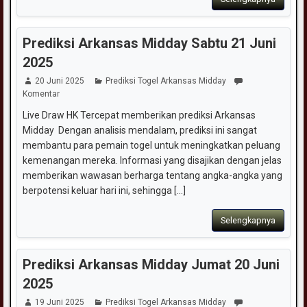
Prediksi Arkansas Midday Sabtu 21 Juni
2025
20 Juni 2025
Prediksi Togel Arkansas Midday
Komentar
Live Draw HK Tercepat memberikan prediksi Arkansas
Midday Dengan analisis mendalam, prediksi ini sangat
membantu para pemain togel untuk meningkatkan peluang
kemenangan mereka. Informasi yang disajikan dengan jelas
memberikan wawasan berharga tentang angka-angka yang
berpotensi keluar hari ini, sehingga [...]
Selengkapnya
Prediksi Arkansas Midday Jumat 20 Juni
2025
19 Juni 2025
Prediksi Togel Arkansas Midday