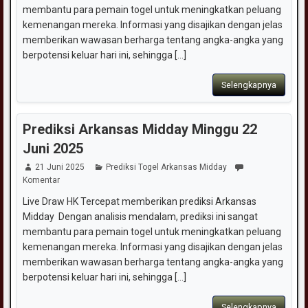
membantu para pemain togel untuk meningkatkan peluang
kemenangan mereka. Informasi yang disajikan dengan jelas
memberikan wawasan berharga tentang angka-angka yang
berpotensi keluar hari ini, sehingga [...]
Selengkapnya
Prediksi Arkansas Midday Minggu 22
Juni 2025
21 Juni 2025
Prediksi Togel Arkansas Midday
Komentar
Live Draw HK Tercepat memberikan prediksi Arkansas
Midday Dengan analisis mendalam, prediksi ini sangat
membantu para pemain togel untuk meningkatkan peluang
kemenangan mereka. Informasi yang disajikan dengan jelas
memberikan wawasan berharga tentang angka-angka yang
berpotensi keluar hari ini, sehingga [...]
Selengkapnya