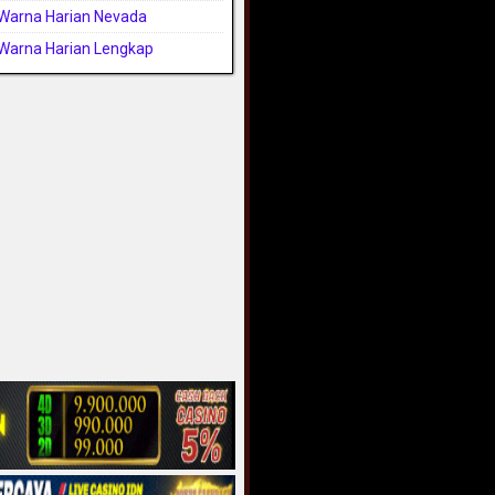
Warna Harian Nevada
Warna Harian Lengkap