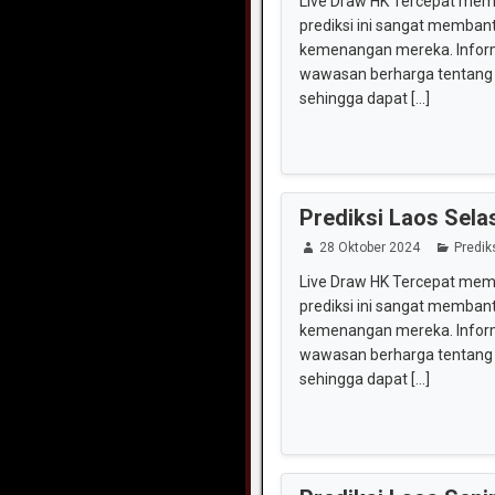
Live Draw HK Tercepat memb
prediksi ini sangat memban
kemenangan mereka. Inform
wawasan berharga tentang a
sehingga dapat [...]
Prediksi Laos Sela
28 Oktober 2024
Predik
Live Draw HK Tercepat memb
prediksi ini sangat memban
kemenangan mereka. Inform
wawasan berharga tentang a
sehingga dapat [...]