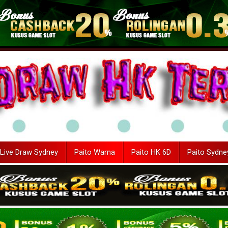
Live Draw Sydney
Paito Warna
Paito HK 6D
Paito Sydne