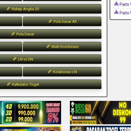
Paito 
Rekap Angka 2D
Paito 
Pola Dasar All
Pola Dasar
Multi Kombinasi
LN vs DN
Kolaborasi LN
Kalkulator Togel