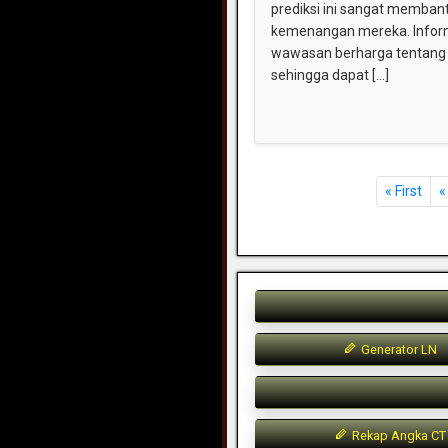
prediksi ini sangat memban
kemenangan mereka. Inform
wawasan berharga tentang a
sehingga dapat [...]
« First
«
Generator LN
Rekap Angka CT