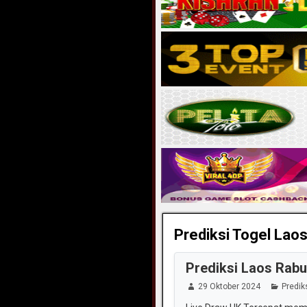
Prediksi Togel Lao
Prediksi Laos Rabu
29 Oktober 2024
Predik