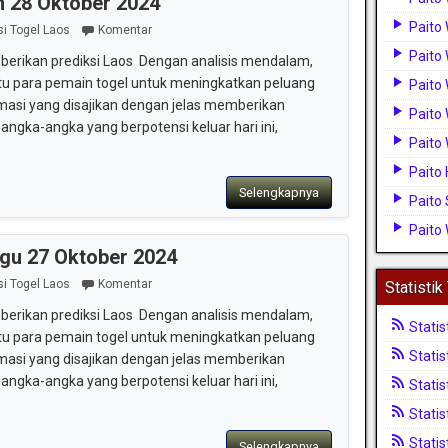
n 28 Oktober 2024
Paito
si Togel Laos
Komentar
Paito
erikan prediksi Laos Dengan analisis mendalam,
tu para pemain togel untuk meningkatkan peluang
Paito
asi yang disajikan dengan jelas memberikan
Paito 
ngka-angka yang berpotensi keluar hari ini,
Paito
Paito 
Selengkapnya
Paito
Paito
gu 27 Oktober 2024
si Togel Laos
Komentar
Statistik
erikan prediksi Laos Dengan analisis mendalam,
Statis
tu para pemain togel untuk meningkatkan peluang
Statis
asi yang disajikan dengan jelas memberikan
ngka-angka yang berpotensi keluar hari ini,
Statis
Statis
Statis
Selengkapnya