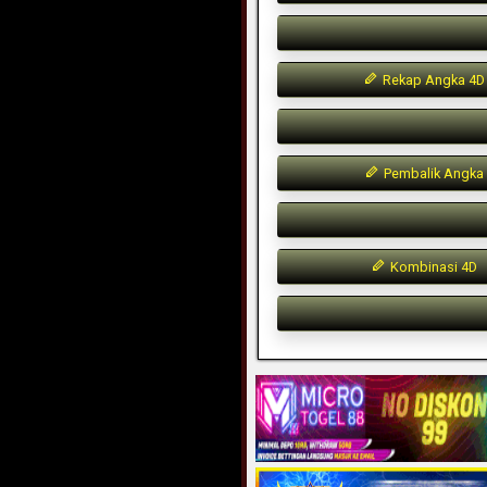
Rekap Angka 4D
Pembalik Angka
Kombinasi 4D