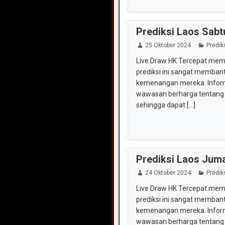
Prediksi Laos Sabt
25 Oktober 2024
Predik
Live Draw HK Tercepat memb
prediksi ini sangat memban
kemenangan mereka. Inform
wawasan berharga tentang a
sehingga dapat [...]
Prediksi Laos Juma
24 Oktober 2024
Predik
Live Draw HK Tercepat memb
prediksi ini sangat memban
kemenangan mereka. Inform
wawasan berharga tentang a