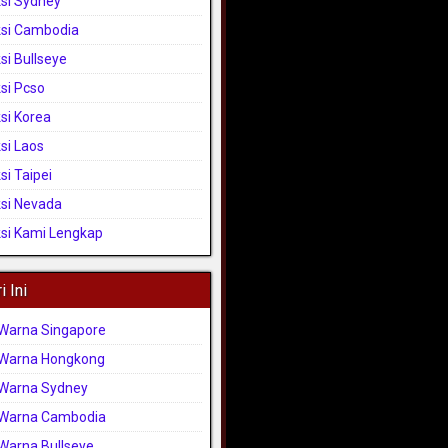
si Sydney
ksi Cambodia
si Bullseye
si Pcso
si Korea
si Laos
si Taipei
si Nevada
si Kami Lengkap
i Ini
Warna Singapore
 Warna Hongkong
 Warna Sydney
 Warna Cambodia
Warna Bullseye