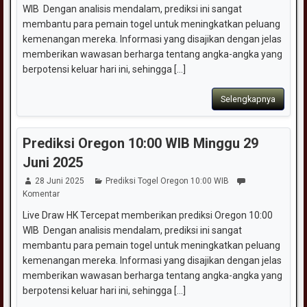
WIB Dengan analisis mendalam, prediksi ini sangat
membantu para pemain togel untuk meningkatkan peluang
kemenangan mereka. Informasi yang disajikan dengan jelas
memberikan wawasan berharga tentang angka-angka yang
berpotensi keluar hari ini, sehingga [...]
Selengkapnya
Prediksi Oregon 10:00 WIB Minggu 29
Juni 2025
28 Juni 2025
Prediksi Togel Oregon 10:00 WIB
Komentar
Live Draw HK Tercepat memberikan prediksi Oregon 10:00
WIB Dengan analisis mendalam, prediksi ini sangat
membantu para pemain togel untuk meningkatkan peluang
kemenangan mereka. Informasi yang disajikan dengan jelas
memberikan wawasan berharga tentang angka-angka yang
berpotensi keluar hari ini, sehingga [...]