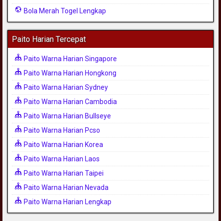
Bola Merah Togel Lengkap
Paito Harian Tercepat
Paito Warna Harian Singapore
Paito Warna Harian Hongkong
Paito Warna Harian Sydney
Paito Warna Harian Cambodia
Paito Warna Harian Bullseye
Paito Warna Harian Pcso
Paito Warna Harian Korea
Paito Warna Harian Laos
Paito Warna Harian Taipei
Paito Warna Harian Nevada
Paito Warna Harian Lengkap