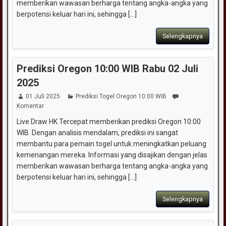
memberikan wawasan berharga tentang angka-angka yang
berpotensi keluar hari ini, sehingga [...]
Selengkapnya
Prediksi Oregon 10:00 WIB Rabu 02 Juli
2025
01 Juli 2025
Prediksi Togel Oregon 10:00 WIB
Komentar
Live Draw HK Tercepat memberikan prediksi Oregon 10:00
WIB Dengan analisis mendalam, prediksi ini sangat
membantu para pemain togel untuk meningkatkan peluang
kemenangan mereka. Informasi yang disajikan dengan jelas
memberikan wawasan berharga tentang angka-angka yang
berpotensi keluar hari ini, sehingga [...]
Selengkapnya