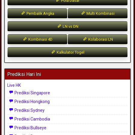
Pola Dasar
Pembalik Angka
Multi Kombinasi
LN vs DN
Kombinasi 4D
Kolaborasi LN
Kalkulator Togel
Prediksi Hari Ini
Live HK
Prediksi Singapore
Prediksi Hongkong
Prediksi Sydney
Prediksi Cambodia
Prediksi Bullseye