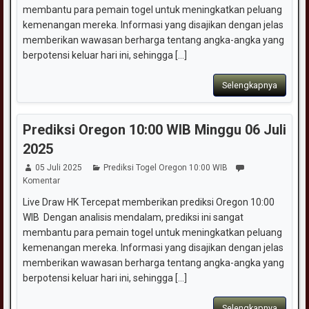
membantu para pemain togel untuk meningkatkan peluang
kemenangan mereka. Informasi yang disajikan dengan jelas
memberikan wawasan berharga tentang angka-angka yang
berpotensi keluar hari ini, sehingga [...]
Selengkapnya
Prediksi Oregon 10:00 WIB Minggu 06 Juli
2025
05 Juli 2025
Prediksi Togel Oregon 10:00 WIB
Komentar
Live Draw HK Tercepat memberikan prediksi Oregon 10:00
WIB Dengan analisis mendalam, prediksi ini sangat
membantu para pemain togel untuk meningkatkan peluang
kemenangan mereka. Informasi yang disajikan dengan jelas
memberikan wawasan berharga tentang angka-angka yang
berpotensi keluar hari ini, sehingga [...]
Selengkapnya