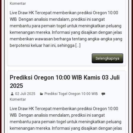
Komentar
Live Draw HK Tercepat memberikan prediksi Oregon 10:00
WIB Dengan analisis mendalam, prediksi ini sangat
membantu para pemain togel untuk meningkatkan peluang
kemenangan mereka. Informasi yang disajikan dengan jelas
memberikan wawasan berharga tentang angka-angka yang
berpotensi keluar hari ini, sehingga [...]
Selengkapnya
Prediksi Oregon 10:00 WIB Kamis 03 Juli
2025
02 Juli 2025
Prediksi Togel Oregon 10:00 WIB
Komentar
Live Draw HK Tercepat memberikan prediksi Oregon 10:00
WIB Dengan analisis mendalam, prediksi ini sangat
membantu para pemain togel untuk meningkatkan peluang
kemenangan mereka. Informasi yang disajikan dengan jelas