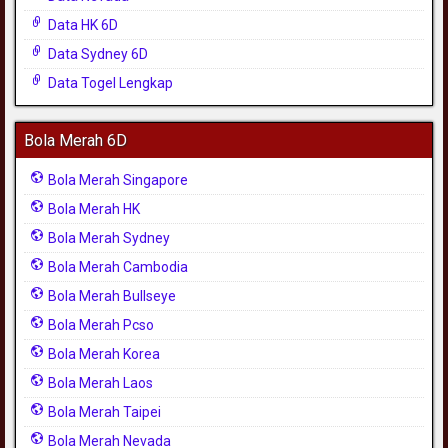
Data HK 6D
Data Sydney 6D
Data Togel Lengkap
Bola Merah 6D
Bola Merah Singapore
Bola Merah HK
Bola Merah Sydney
Bola Merah Cambodia
Bola Merah Bullseye
Bola Merah Pcso
Bola Merah Korea
Bola Merah Laos
Bola Merah Taipei
Bola Merah Nevada