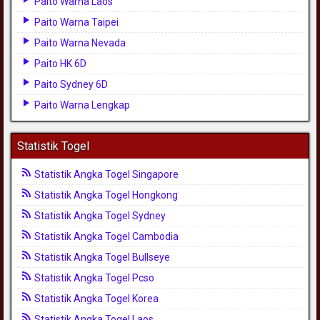
Paito Warna Laos
Paito Warna Taipei
Paito Warna Nevada
Paito HK 6D
Paito Sydney 6D
Paito Warna Lengkap
Statistik Togel
Statistik Angka Togel Singapore
Statistik Angka Togel Hongkong
Statistik Angka Togel Sydney
Statistik Angka Togel Cambodia
Statistik Angka Togel Bullseye
Statistik Angka Togel Pcso
Statistik Angka Togel Korea
Statistik Angka Togel Laos