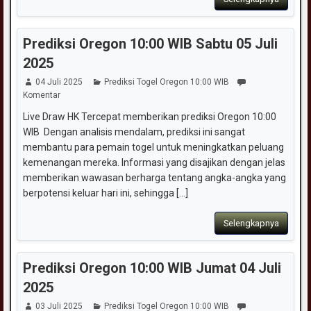
Prediksi Oregon 10:00 WIB Sabtu 05 Juli
2025
04 Juli 2025
Prediksi Togel Oregon 10:00 WIB
Komentar
Live Draw HK Tercepat memberikan prediksi Oregon 10:00
WIB Dengan analisis mendalam, prediksi ini sangat
membantu para pemain togel untuk meningkatkan peluang
kemenangan mereka. Informasi yang disajikan dengan jelas
memberikan wawasan berharga tentang angka-angka yang
berpotensi keluar hari ini, sehingga [...]
Selengkapnya
Prediksi Oregon 10:00 WIB Jumat 04 Juli
2025
03 Juli 2025
Prediksi Togel Oregon 10:00 WIB