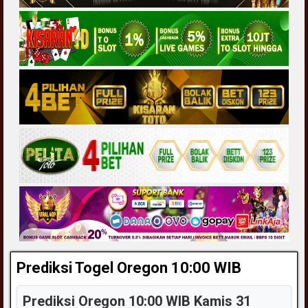
Prediksi Togel Oregon 10:00 WIB
Prediksi Oregon 10:00 WIB Kamis 31