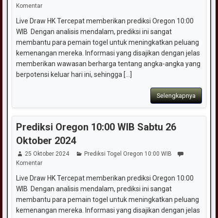
Komentar
Live Draw HK Tercepat memberikan prediksi Oregon 10:00
WIB Dengan analisis mendalam, prediksi ini sangat
membantu para pemain togel untuk meningkatkan peluang
kemenangan mereka. Informasi yang disajikan dengan jelas
memberikan wawasan berharga tentang angka-angka yang
berpotensi keluar hari ini, sehingga [...]
Selengkapnya
Prediksi Oregon 10:00 WIB Sabtu 26
Oktober 2024
25 Oktober 2024
Prediksi Togel Oregon 10:00 WIB
Komentar
Live Draw HK Tercepat memberikan prediksi Oregon 10:00
WIB Dengan analisis mendalam, prediksi ini sangat
membantu para pemain togel untuk meningkatkan peluang
kemenangan mereka. Informasi yang disajikan dengan jelas