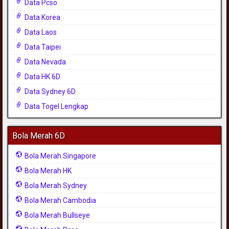
Data Pcso
Data Korea
Data Laos
Data Taipei
Data Nevada
Data HK 6D
Data Sydney 6D
Data Togel Lengkap
Bola Merah 6D
Bola Merah Singapore
Bola Merah HK
Bola Merah Sydney
Bola Merah Cambodia
Bola Merah Bullseye