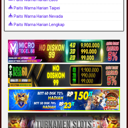
Paito Warna Harian Taipei
Paito Warna Harian Nevada
Paito Warna Harian Lengkap