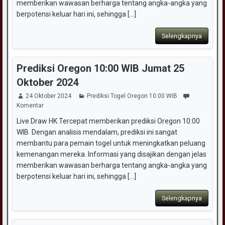
memberikan wawasan berharga tentang angka-angka yang
berpotensi keluar hari ini, sehingga [...]
Selengkapnya
Prediksi Oregon 10:00 WIB Jumat 25
Oktober 2024
24 Oktober 2024
Prediksi Togel Oregon 10:00 WIB
Komentar
Live Draw HK Tercepat memberikan prediksi Oregon 10:00
WIB Dengan analisis mendalam, prediksi ini sangat
membantu para pemain togel untuk meningkatkan peluang
kemenangan mereka. Informasi yang disajikan dengan jelas
memberikan wawasan berharga tentang angka-angka yang
berpotensi keluar hari ini, sehingga [...]
Selengkapnya