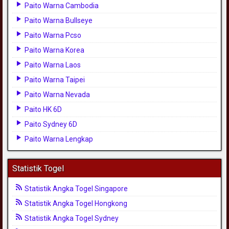
Paito Warna Cambodia
Paito Warna Bullseye
Paito Warna Pcso
Paito Warna Korea
Paito Warna Laos
Paito Warna Taipei
Paito Warna Nevada
Paito HK 6D
Paito Sydney 6D
Paito Warna Lengkap
Statistik Togel
Statistik Angka Togel Singapore
Statistik Angka Togel Hongkong
Statistik Angka Togel Sydney