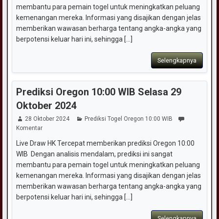
membantu para pemain togel untuk meningkatkan peluang
kemenangan mereka. Informasi yang disajikan dengan jelas
memberikan wawasan berharga tentang angka-angka yang
berpotensi keluar hari ini, sehingga [...]
Selengkapnya
Prediksi Oregon 10:00 WIB Selasa 29
Oktober 2024
28 Oktober 2024
Prediksi Togel Oregon 10:00 WIB
Komentar
Live Draw HK Tercepat memberikan prediksi Oregon 10:00
WIB Dengan analisis mendalam, prediksi ini sangat
membantu para pemain togel untuk meningkatkan peluang
kemenangan mereka. Informasi yang disajikan dengan jelas
memberikan wawasan berharga tentang angka-angka yang
berpotensi keluar hari ini, sehingga [...]
Selengkapnya