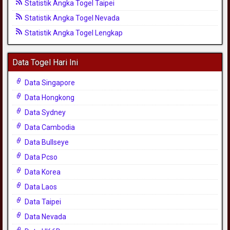
Statistik Angka Togel Taipei
Statistik Angka Togel Nevada
Statistik Angka Togel Lengkap
Data Togel Hari Ini
Data Singapore
Data Hongkong
Data Sydney
Data Cambodia
Data Bullseye
Data Pcso
Data Korea
Data Laos
Data Taipei
Data Nevada