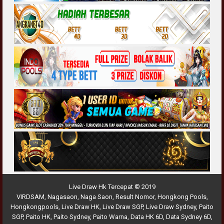
Live Draw Hk Tercepat © 2019
VIRDSAM
,
Nagasaon
,
Naga Saon
,
Result Nomor
,
Hongkong Pools
,
Hongkongpools
,
Live Draw HK
,
Live Draw SGP
,
Live Draw Sydney
,
Paito
SGP
,
Paito HK
,
Paito Sydney
,
Paito Warna
,
Data HK 6D
,
Data Sydney 6D
,