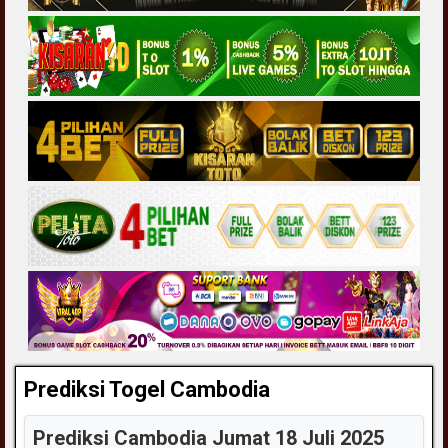
Prediksi Togel Cambodia
Prediksi Cambodia Jumat 18 Juli 2025