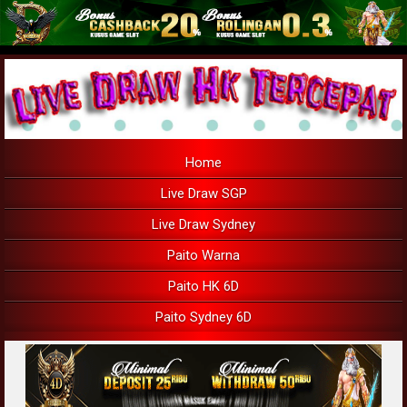
Home
Live Draw SGP
Live Draw Sydney
Paito Warna
Paito HK 6D
Paito Sydney 6D