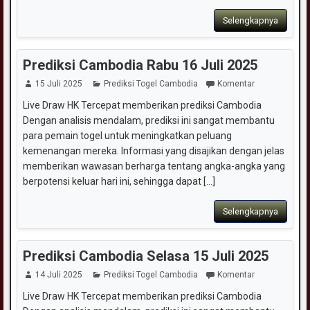
Selengkapnya
Prediksi Cambodia Rabu 16 Juli 2025
15 Juli 2025
Prediksi Togel Cambodia
Komentar
Live Draw HK Tercepat memberikan prediksi Cambodia
Dengan analisis mendalam, prediksi ini sangat membantu
para pemain togel untuk meningkatkan peluang
kemenangan mereka. Informasi yang disajikan dengan jelas
memberikan wawasan berharga tentang angka-angka yang
berpotensi keluar hari ini, sehingga dapat [...]
Selengkapnya
Prediksi Cambodia Selasa 15 Juli 2025
14 Juli 2025
Prediksi Togel Cambodia
Komentar
Live Draw HK Tercepat memberikan prediksi Cambodia