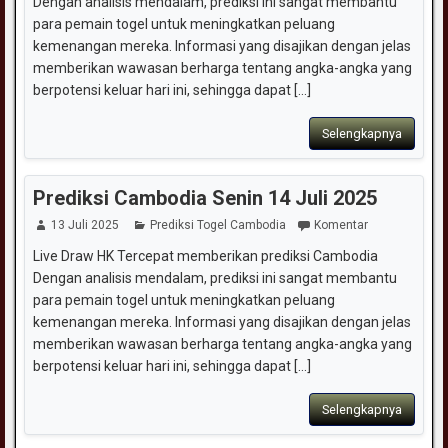
Dengan analisis mendalam, prediksi ini sangat membantu
para pemain togel untuk meningkatkan peluang
kemenangan mereka. Informasi yang disajikan dengan jelas
memberikan wawasan berharga tentang angka-angka yang
berpotensi keluar hari ini, sehingga dapat [...]
Selengkapnya
Prediksi Cambodia Senin 14 Juli 2025
13 Juli 2025
Prediksi Togel Cambodia
Komentar
Live Draw HK Tercepat memberikan prediksi Cambodia
Dengan analisis mendalam, prediksi ini sangat membantu
para pemain togel untuk meningkatkan peluang
kemenangan mereka. Informasi yang disajikan dengan jelas
memberikan wawasan berharga tentang angka-angka yang
berpotensi keluar hari ini, sehingga dapat [...]
Selengkapnya