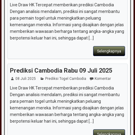
Live Draw HK Tercepat memberikan prediksi Cambodia
Dengan analisis mendalam, prediksi ini sangat membantu
para pemain togel untuk meningkatkan peluang
kemenangan mereka. Informasi yang disajikan dengan jelas
memberikan wawasan berharga tentang angka-angka yang
berpotensi keluar hari ini, sehingga dapat [...]
Selengkapnya
Prediksi Cambodia Rabu 09 Juli 2025
08 Juli 2025
Prediksi Togel Cambodia
Komentar
Live Draw HK Tercepat memberikan prediksi Cambodia
Dengan analisis mendalam, prediksi ini sangat membantu
para pemain togel untuk meningkatkan peluang
kemenangan mereka. Informasi yang disajikan dengan jelas
memberikan wawasan berharga tentang angka-angka yang
berpotensi keluar hari ini, sehingga dapat [...]
Selengkapnya