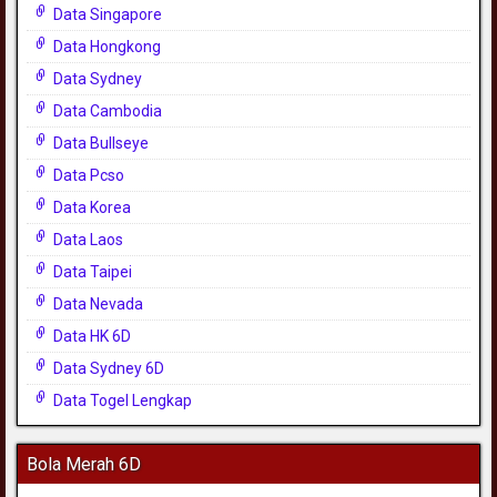
Data Singapore
Data Hongkong
Data Sydney
Data Cambodia
Data Bullseye
Data Pcso
Data Korea
Data Laos
Data Taipei
Data Nevada
Data HK 6D
Data Sydney 6D
Data Togel Lengkap
Bola Merah 6D