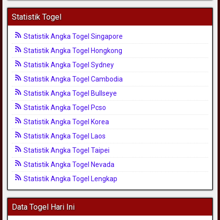
Statistik Togel
Statistik Angka Togel Singapore
Statistik Angka Togel Hongkong
Statistik Angka Togel Sydney
Statistik Angka Togel Cambodia
Statistik Angka Togel Bullseye
Statistik Angka Togel Pcso
Statistik Angka Togel Korea
Statistik Angka Togel Laos
Statistik Angka Togel Taipei
Statistik Angka Togel Nevada
Statistik Angka Togel Lengkap
Data Togel Hari Ini