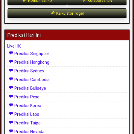
Kombinasi 4D
Kolaborasi LN
Kalkulator Togel
Prediksi Hari Ini
Live HK
Prediksi Singapore
Prediksi Hongkong
Prediksi Sydney
Prediksi Cambodia
Prediksi Bullseye
Prediksi Pcso
Prediksi Korea
Prediksi Laos
Prediksi Taipei
Prediksi Nevada