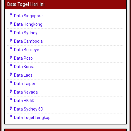
Data Togel Hari Ini
Data Singapore
Data Hongkong
Data Sydney
Data Cambodia
Data Bullseye
Data Pcso
Data Korea
Data Laos
Data Taipei
Data Nevada
Data HK 6D
Data Sydney 6D
Data Togel Lengkap