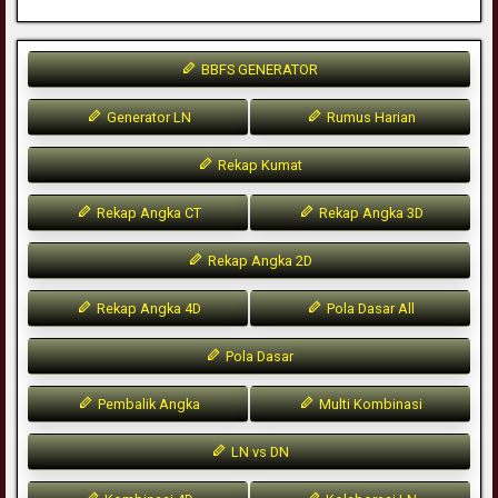
BBFS GENERATOR
Generator LN
Rumus Harian
Rekap Kumat
Rekap Angka CT
Rekap Angka 3D
Rekap Angka 2D
Rekap Angka 4D
Pola Dasar All
Pola Dasar
Pembalik Angka
Multi Kombinasi
LN vs DN