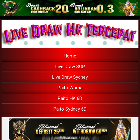
Home
Live Draw SGP
Live Draw Sydney
Paito Warna
Paito HK 6D
Paito Sydney 6D