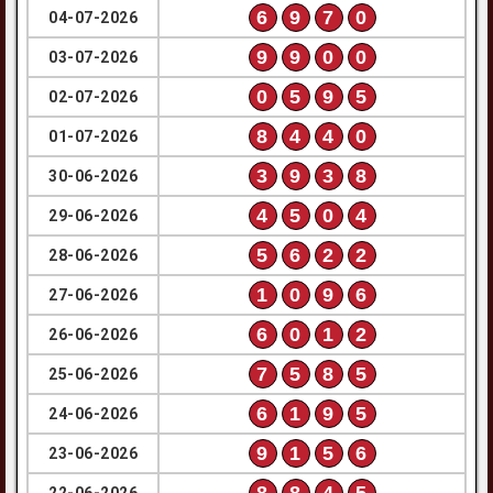
6
9
7
0
04-07-2026
9
9
0
0
03-07-2026
0
5
9
5
02-07-2026
8
4
4
0
01-07-2026
3
9
3
8
30-06-2026
4
5
0
4
29-06-2026
5
6
2
2
28-06-2026
1
0
9
6
27-06-2026
6
0
1
2
26-06-2026
7
5
8
5
25-06-2026
6
1
9
5
24-06-2026
9
1
5
6
23-06-2026
8
8
4
5
22-06-2026