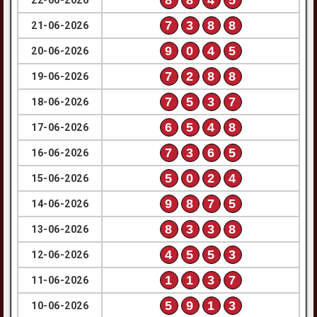
7
3
8
8
21-06-2026
9
0
4
5
20-06-2026
7
2
8
8
19-06-2026
7
5
3
7
18-06-2026
6
5
4
8
17-06-2026
7
3
6
5
16-06-2026
5
0
2
4
15-06-2026
9
8
7
5
14-06-2026
8
3
3
8
13-06-2026
4
5
5
3
12-06-2026
1
1
3
7
11-06-2026
5
9
1
3
10-06-2026