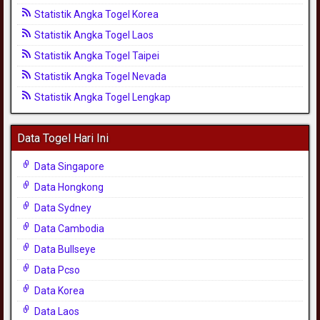
Statistik Angka Togel Korea
Statistik Angka Togel Laos
Statistik Angka Togel Taipei
Statistik Angka Togel Nevada
Statistik Angka Togel Lengkap
Data Togel Hari Ini
Data Singapore
Data Hongkong
Data Sydney
Data Cambodia
Data Bullseye
Data Pcso
Data Korea
Data Laos