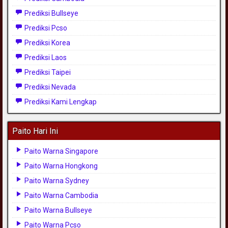
Prediksi Bullseye
Prediksi Pcso
Prediksi Korea
Prediksi Laos
Prediksi Taipei
Prediksi Nevada
Prediksi Kami Lengkap
Paito Hari Ini
Paito Warna Singapore
Paito Warna Hongkong
Paito Warna Sydney
Paito Warna Cambodia
Paito Warna Bullseye
Paito Warna Pcso