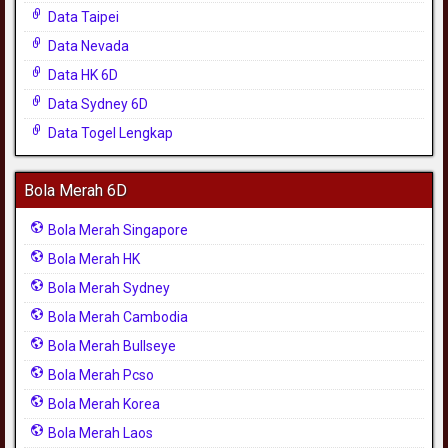
Data Taipei
Data Nevada
Data HK 6D
Data Sydney 6D
Data Togel Lengkap
Bola Merah 6D
Bola Merah Singapore
Bola Merah HK
Bola Merah Sydney
Bola Merah Cambodia
Bola Merah Bullseye
Bola Merah Pcso
Bola Merah Korea
Bola Merah Laos