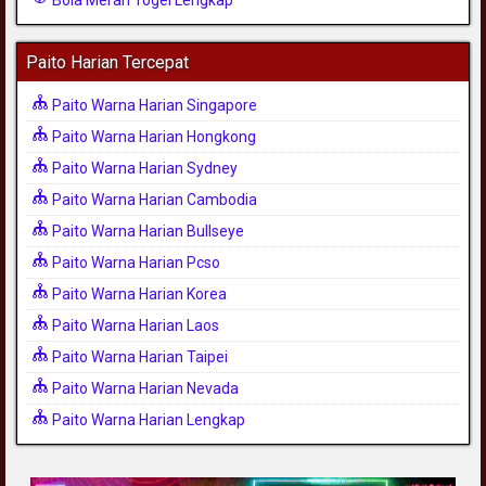
Paito Harian Tercepat
Paito Warna Harian Singapore
Paito Warna Harian Hongkong
Paito Warna Harian Sydney
Paito Warna Harian Cambodia
Paito Warna Harian Bullseye
Paito Warna Harian Pcso
Paito Warna Harian Korea
Paito Warna Harian Laos
Paito Warna Harian Taipei
Paito Warna Harian Nevada
Paito Warna Harian Lengkap