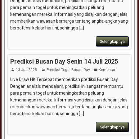
Dengan analisis mendalam, prediksi ini sangat membantu
para pemain togel untuk meningkatkan peluang
kemenangan mereka. Informasi yang disajikan dengan jelas
memberikan wawasan berharga tentang angka-angka yang
berpotensi keluar hari ini, sehingga [...]
Selengkapnya
Prediksi Busan Day Senin 14 Juli 2025
13 Juli 2025
Prediksi Togel Busan Day
Komentar
Live Draw HK Tercepat memberikan prediksi Busan Day
Dengan analisis mendalam, prediksi ini sangat membantu
para pemain togel untuk meningkatkan peluang
kemenangan mereka. Informasi yang disajikan dengan jelas
memberikan wawasan berharga tentang angka-angka yang
berpotensi keluar hari ini, sehingga [...]
Selengkapnya