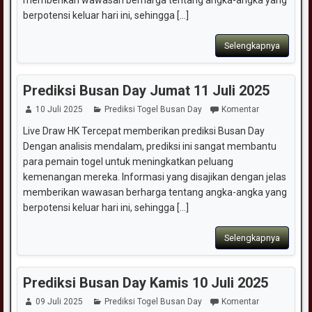
berpotensi keluar hari ini, sehingga [...]
Selengkapnya
Prediksi Busan Day Jumat 11 Juli 2025
10 Juli 2025
Prediksi Togel Busan Day
Komentar
Live Draw HK Tercepat memberikan prediksi Busan Day
Dengan analisis mendalam, prediksi ini sangat membantu
para pemain togel untuk meningkatkan peluang
kemenangan mereka. Informasi yang disajikan dengan jelas
memberikan wawasan berharga tentang angka-angka yang
berpotensi keluar hari ini, sehingga [...]
Selengkapnya
Prediksi Busan Day Kamis 10 Juli 2025
09 Juli 2025
Prediksi Togel Busan Day
Komentar