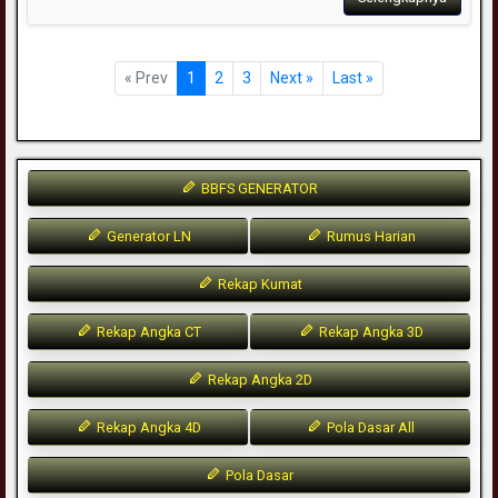
« Prev
1
2
3
Next »
Last »
BBFS GENERATOR
Generator LN
Rumus Harian
Rekap Kumat
Rekap Angka CT
Rekap Angka 3D
Rekap Angka 2D
Rekap Angka 4D
Pola Dasar All
Pola Dasar