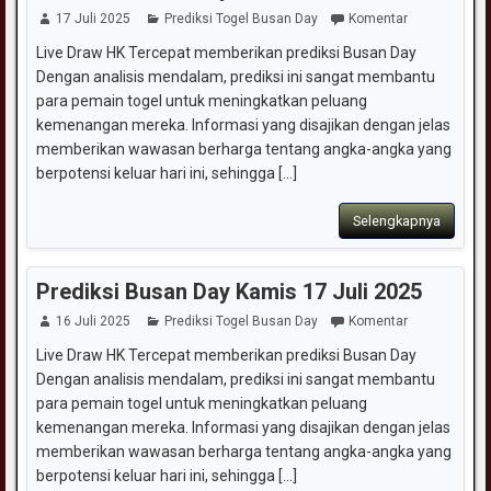
17 Juli 2025
Prediksi Togel Busan Day
Komentar
Live Draw HK Tercepat memberikan prediksi Busan Day
Dengan analisis mendalam, prediksi ini sangat membantu
para pemain togel untuk meningkatkan peluang
kemenangan mereka. Informasi yang disajikan dengan jelas
memberikan wawasan berharga tentang angka-angka yang
berpotensi keluar hari ini, sehingga [...]
Selengkapnya
Prediksi Busan Day Kamis 17 Juli 2025
16 Juli 2025
Prediksi Togel Busan Day
Komentar
Live Draw HK Tercepat memberikan prediksi Busan Day
Dengan analisis mendalam, prediksi ini sangat membantu
para pemain togel untuk meningkatkan peluang
kemenangan mereka. Informasi yang disajikan dengan jelas
memberikan wawasan berharga tentang angka-angka yang
berpotensi keluar hari ini, sehingga [...]