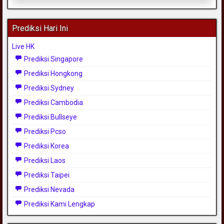
Prediksi Hari Ini
Live HK
Prediksi Singapore
Prediksi Hongkong
Prediksi Sydney
Prediksi Cambodia
Prediksi Bullseye
Prediksi Pcso
Prediksi Korea
Prediksi Laos
Prediksi Taipei
Prediksi Nevada
Prediksi Kami Lengkap