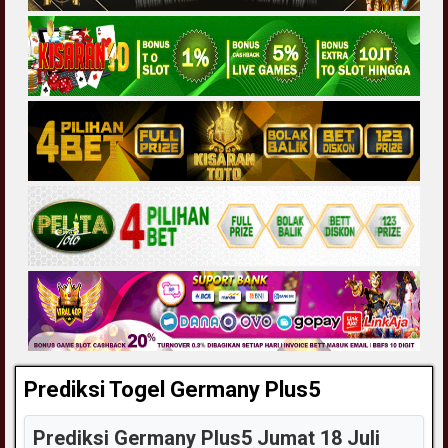
Prediksi Togel Germany Plus5
Prediksi Germany Plus5 Jumat 18 Juli