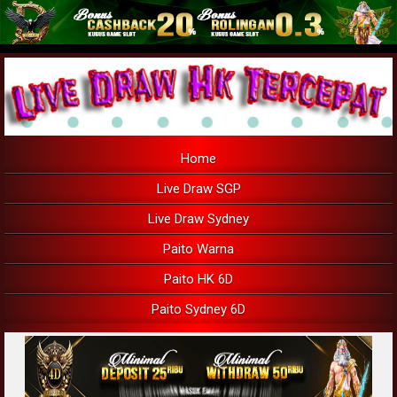
Home
Live Draw SGP
Live Draw Sydney
Paito Warna
Paito HK 6D
Paito Sydney 6D