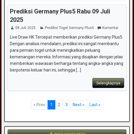
Prediksi Germany Plus5 Rabu 09 Juli
2025
08 Juli 2025
Prediksi Togel Germany Plus5
Komentar
Live Draw HK Tercepat memberikan prediksi Germany Plus5
Dengan analisis mendalam, prediksi ini sangat membantu
para pemain togel untuk meningkatkan peluang
kemenangan mereka. Informasi yang disajikan dengan jelas
memberikan wawasan berharga tentang angka-angka yang
berpotensi keluar hari ini, sehingga [...]
Selengkapnya
« Prev
1
2
3
Next »
Last »