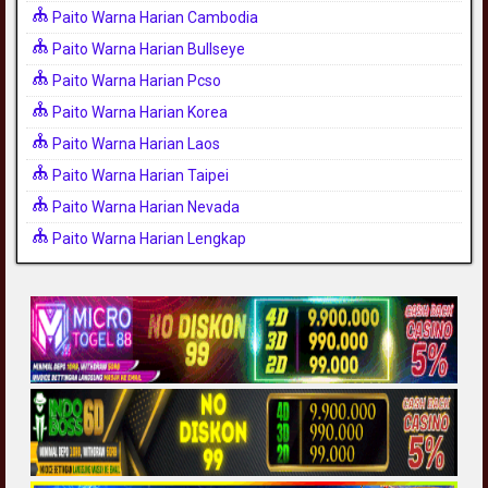
Paito Warna Harian Cambodia
Paito Warna Harian Bullseye
Paito Warna Harian Pcso
Paito Warna Harian Korea
Paito Warna Harian Laos
Paito Warna Harian Taipei
Paito Warna Harian Nevada
Paito Warna Harian Lengkap