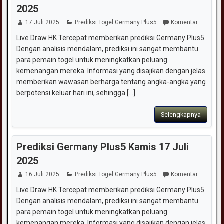
2025
17 Juli 2025
Prediksi Togel Germany Plus5
Komentar
Live Draw HK Tercepat memberikan prediksi Germany Plus5
Dengan analisis mendalam, prediksi ini sangat membantu
para pemain togel untuk meningkatkan peluang
kemenangan mereka. Informasi yang disajikan dengan jelas
memberikan wawasan berharga tentang angka-angka yang
berpotensi keluar hari ini, sehingga [...]
Selengkapnya
Prediksi Germany Plus5 Kamis 17 Juli
2025
16 Juli 2025
Prediksi Togel Germany Plus5
Komentar
Live Draw HK Tercepat memberikan prediksi Germany Plus5
Dengan analisis mendalam, prediksi ini sangat membantu
para pemain togel untuk meningkatkan peluang
kemenangan mereka. Informasi yang disajikan dengan jelas