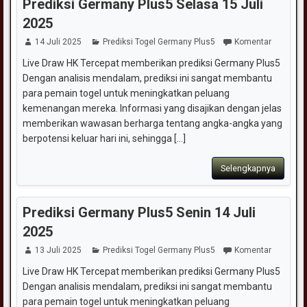
Prediksi Germany Plus5 Selasa 15 Juli
2025
14 Juli 2025
Prediksi Togel Germany Plus5
Komentar
Live Draw HK Tercepat memberikan prediksi Germany Plus5
Dengan analisis mendalam, prediksi ini sangat membantu
para pemain togel untuk meningkatkan peluang
kemenangan mereka. Informasi yang disajikan dengan jelas
memberikan wawasan berharga tentang angka-angka yang
berpotensi keluar hari ini, sehingga [...]
Selengkapnya
Prediksi Germany Plus5 Senin 14 Juli
2025
13 Juli 2025
Prediksi Togel Germany Plus5
Komentar
Live Draw HK Tercepat memberikan prediksi Germany Plus5
Dengan analisis mendalam, prediksi ini sangat membantu
para pemain togel untuk meningkatkan peluang