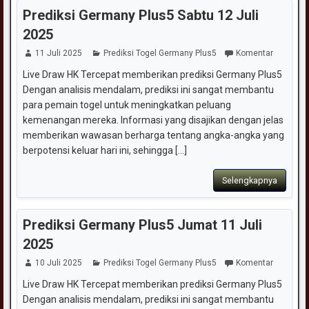
Prediksi Germany Plus5 Sabtu 12 Juli
2025
11 Juli 2025
Prediksi Togel Germany Plus5
Komentar
Live Draw HK Tercepat memberikan prediksi Germany Plus5
Dengan analisis mendalam, prediksi ini sangat membantu
para pemain togel untuk meningkatkan peluang
kemenangan mereka. Informasi yang disajikan dengan jelas
memberikan wawasan berharga tentang angka-angka yang
berpotensi keluar hari ini, sehingga [...]
Selengkapnya
Prediksi Germany Plus5 Jumat 11 Juli
2025
10 Juli 2025
Prediksi Togel Germany Plus5
Komentar
Live Draw HK Tercepat memberikan prediksi Germany Plus5
Dengan analisis mendalam, prediksi ini sangat membantu