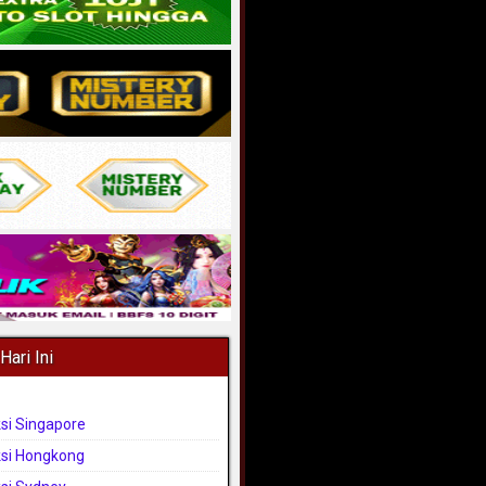
Hari Ini
si Singapore
ksi Hongkong