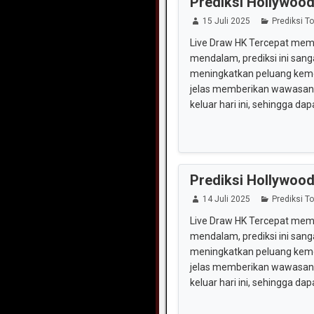
Prediksi Hollywood
15 Juli 2025
Prediksi T
Live Draw HK Tercepat memb
mendalam, prediksi ini san
meningkatkan peluang keme
jelas memberikan wawasan 
keluar hari ini, sehingga dapat
Prediksi Hollywood
14 Juli 2025
Prediksi T
Live Draw HK Tercepat memb
mendalam, prediksi ini san
meningkatkan peluang keme
jelas memberikan wawasan 
keluar hari ini, sehingga dapat