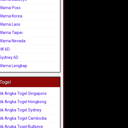
 Warna Pcso
 Warna Korea
 Warna Laos
Warna Taipei
 Warna Nevada
HK 6D
 Sydney 6D
 Warna Lengkap
 Togel
tik Angka Togel Singapore
tik Angka Togel Hongkong
tik Angka Togel Sydney
tik Angka Togel Cambodia
tik Angka Togel Bullseye