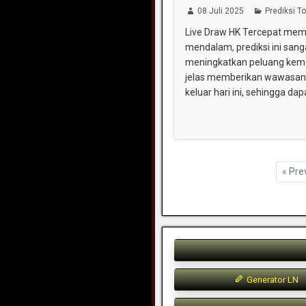
08 Juli 2025
Prediksi T
Live Draw HK Tercepat memb
mendalam, prediksi ini san
meningkatkan peluang keme
jelas memberikan wawasan 
keluar hari ini, sehingga dapat
« Pre
Generator LN