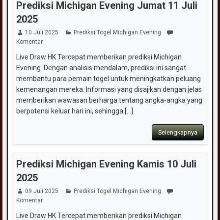
Prediksi Michigan Evening Jumat 11 Juli
2025
10 Juli 2025
Prediksi Togel Michigan Evening
Komentar
Live Draw HK Tercepat memberikan prediksi Michigan
Evening Dengan analisis mendalam, prediksi ini sangat
membantu para pemain togel untuk meningkatkan peluang
kemenangan mereka. Informasi yang disajikan dengan jelas
memberikan wawasan berharga tentang angka-angka yang
berpotensi keluar hari ini, sehingga [...]
Selengkapnya
Prediksi Michigan Evening Kamis 10 Juli
2025
09 Juli 2025
Prediksi Togel Michigan Evening
Komentar
Live Draw HK Tercepat memberikan prediksi Michigan