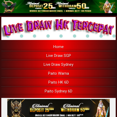
Home
Live Draw SGP
Live Draw Sydney
Paito Warna
Paito HK 6D
Paito Sydney 6D