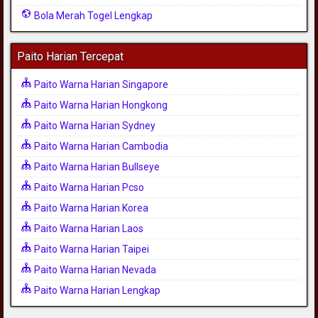
Bola Merah Togel Lengkap
Paito Harian Tercepat
Paito Warna Harian Singapore
Paito Warna Harian Hongkong
Paito Warna Harian Sydney
Paito Warna Harian Cambodia
Paito Warna Harian Bullseye
Paito Warna Harian Pcso
Paito Warna Harian Korea
Paito Warna Harian Laos
Paito Warna Harian Taipei
Paito Warna Harian Nevada
Paito Warna Harian Lengkap