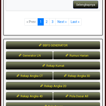
Selengkapnya
« Prev
1
2
3
Next »
Last »
BBFS GENERATOR
Generator LN
Rumus Harian
Rekap Kumat
Rekap Angka CT
Rekap Angka 3D
Rekap Angka 2D
Rekap Angka 4D
Pola Dasar All