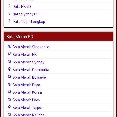
Data HK 6D
Data Sydney 6D
Data Togel Lengkap
Bola Merah 6D
Bola Merah Singapore
Bola Merah HK
Bola Merah Sydney
Bola Merah Cambodia
Bola Merah Bullseye
Bola Merah Pcso
Bola Merah Korea
Bola Merah Laos
Bola Merah Taipei
Bola Merah Nevada